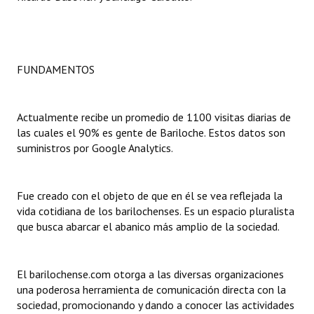
Dictámenes Asesoría Letrada
Actas de Sesión
FUNDAMENTOS
Informes de Unidad Coordinadora
Ejecución Presupuestaria
Actualmente recibe un promedio de 1100 visitas diarias de
las cuales el 90% es gente de Bariloche. Estos datos son
Actas de Audiencias Públicas
suministros por Google Analytics.
NORMATIVA
Fue creado con el objeto de que en él se vea reflejada la
Comunicaciones
vida cotidiana de los barilochenses. Es un espacio pluralista
que busca abarcar el abanico más amplio de la sociedad.
Declaraciones
Resoluciones
El barilochense.com otorga a las diversas organizaciones
una poderosa herramienta de comunicación directa con la
Resoluciones de Presidencia
sociedad, promocionando y dando a conocer las actividades