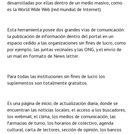
desarrolladas por ellas dentro de un medio masivo, como
INSTITUCIONAL
es la World Wide Web (red mundial de Internet).
Antiguos Pobladores
Esta herramienta posee dos grandes vías de comunicación:
Noticias Destacadas
la publicación de información dentro del portal en un
Registros y Distinciones
espacio cedido a las organizaciones sin fines de lucro, como
por ejemplo, las juntas vecinales y las ONG, y el envío de
Datos Históricos
un mail en formato de News letter.
Premio al Mérito - Registro
Para todas las instituciones sin fines de lucro los
Audiencias Públicas - Registro
suplementos son totalmente gratuitos.
Mujeres que Dejaron Huellas - Registro
Es una página de inicio, de actualización diaria, donde se
Periodistas Decanos - Registro
encuentran las noticias locales, el acceso a los buscadores,
Ciudadano Ilustre - Registro
los webmail, el clima, los medios de comunicación, las
farmacias de turno, los horarios de colectivo, agenda
Banca del Vecino - Registro
cultural, carta de lectores, sección de opinión, los bancos