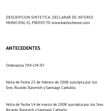
Programas
LEGISLACIÓN
DESCRIPCION SINTETICA: DECLARAR DE INTERES
MUNICIPAL EL PROYECTO www.barilochense.com.
Constitución Nacional
Constitución Provincial
ANTECEDENTES
Carta Orgánica 2007
Reglamento Interno
Ordenanza 704-CM-97.
Digesto
Organigrama
Nota de fecha 23 de febrero de 2008 suscripta por los
Sres. Ricardo Basevich y Santiago Carballo.
DOCUMENTOS
Informes de Gestión
Nota de fecha 14 de marzo de 2008 suscripta por los Sres.
Ricardo Basevich y Santiago Carballo.
Proyectos Presentados