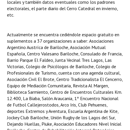
locales y también datos eventuales como los padrones
Huéspedes de Honor - Registro
electorales, el parte diario del Cerro Catedral en invierno,
etc.
Antiguos Pobladores - Registro
Reconocimientos - Registro
Actualmente se encuentra cediéndole espacio gratuito en
suplementos a 37 organizaciones a saber: Asociaciones
Bariloche, Municipio intercultural
Argentino Austríca de Bariloche, Asociación Mutual
Entrega de distinciones
Española, Centro Valesano Bariloche, Consulado de Francia,
Barrio Parque El Faldeo, Junta Vecinal Tres Lagos, Las
REFORMA DE LA CARTA ORGÁNICA
Victorias, Colegio de Psicólogos de Bariloche, Colegio de
Profesionales de Turismo, cuenta con una agenda cultural,
Asociación Civil El Brote, Centro Tradicionalista El Cencerro,
Equipo de Mediación Comunitaria, Revista Al Margen,
Biblioteca Sarmiento, Centro de Encuentros Culturales Km.
12.400, La Biaba, Salón Araucania, 1º Encuentro Nacional
de Futbol Callejerostodos, Arco Iris, Club Pehuenes,
deportes Extremos y Aventura, Escuela Argentina de Kite,
Jockey Club Bariloche, Unión Rugby de los Lagos del Sur,
Dejando Huellas, Piuke, Asociación Educadores Nivel Inicial