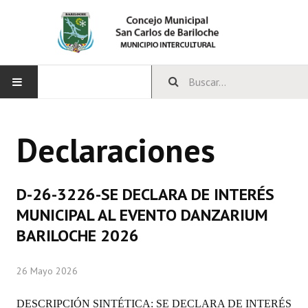
INICIO
Declaraciones
CONCEJO
Bloques Políticos
D-26-3226-SE DECLARA DE INTERÉS
Integrantes del Concejo
MUNICIPAL AL EVENTO DANZARIUM
BARILOCHE 2026
Comisiones Permanentes
Comisiones Especiales
26 Mayo 2026
Concejales Mandato Cumplido
DESCRIPCIÓN SINTÉTICA: SE DECLARA DE INTERÉS