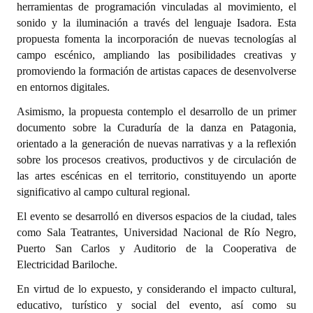
herramientas de programación vinculadas al movimiento, el
Huéspedes de Honor - Registro
sonido y la iluminación a través del lenguaje Isadora. Esta
propuesta fomenta la incorporación de nuevas tecnologías al
Antiguos Pobladores - Registro
campo escénico, ampliando las posibilidades creativas y
promoviendo la formación de artistas capaces de desenvolverse
Reconocimientos - Registro
en entornos digitales.
Bariloche, Municipio intercultural
Asimismo, la propuesta contemplo el desarrollo de un primer
documento sobre la Curaduría de la danza en Patagonia,
Entrega de distinciones
orientado a la generación de nuevas narrativas y a la reflexión
REFORMA DE LA CARTA ORGÁNICA
sobre los procesos creativos, productivos y de circulación de
las artes escénicas en el territorio, constituyendo un aporte
significativo al campo cultural regional.
El evento se desarrolló en diversos espacios de la ciudad, tales
como Sala Teatrantes, Universidad Nacional de Río Negro,
Puerto San Carlos y Auditorio de la Cooperativa de
Electricidad Bariloche.
En virtud de lo expuesto, y considerando el impacto cultural,
educativo, turístico y social del evento, así como su