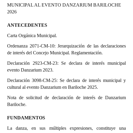
MUNICIPAL AL EVENTO DANZARIUM BARILOCHE
Programas
2026
LEGISLACIÓN
ANTECEDENTES
Constitución Nacional
Carta Orgánica Municipal.
Constitución Provincial
Ordenanza 2071-CM-10: Jerarquización de las declaraciones
de interés del Concejo Municipal. Reglamentación.
Carta Orgánica 2007
Declaración 2923-CM-23: Se declara de interés municipal
Reglamento Interno
evento Danzarium 2023.
Declaración 3098-CM-25: Se declara de interés municipal y
Digesto
cultural al evento Danzarium en Bariloche 2025.
Organigrama
Nota de solicitud de declaración de interés de Danzarium
Bariloche.
DOCUMENTOS
FUNDAMENTOS
Informes de Gestión
La danza, en sus múltiples expresiones, constituye una
Proyectos Presentados