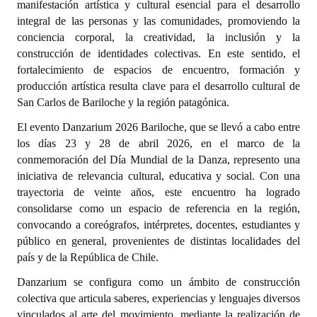
manifestación artística y cultural esencial para el desarrollo
integral de las personas y las comunidades, promoviendo la
Dictámenes Asesoría Letrada
conciencia corporal, la creatividad, la inclusión y la
construcción de identidades colectivas. En este sentido, el
Actas de Sesión
fortalecimiento de espacios de encuentro, formación y
producción artística resulta clave para el desarrollo cultural de
Informes de Unidad Coordinadora
San Carlos de Bariloche y la región patagónica.
Ejecución Presupuestaria
El evento Danzarium 2026 Bariloche, que se llevó a cabo entre
los días 23 y 28 de abril 2026, en el marco de la
Actas de Audiencias Públicas
conmemoración del Día Mundial de la Danza, represento una
NORMATIVA
iniciativa de relevancia cultural, educativa y social. Con una
trayectoria de veinte años, este encuentro ha logrado
Comunicaciones
consolidarse como un espacio de referencia en la región,
convocando a coreógrafos, intérpretes, docentes, estudiantes y
Declaraciones
público en general, provenientes de distintas localidades del
país y de la República de Chile.
Resoluciones
Danzarium se configura como un ámbito de construcción
Resoluciones de Presidencia
colectiva que articula saberes, experiencias y lenguajes diversos
vinculados al arte del movimiento, mediante la realización de