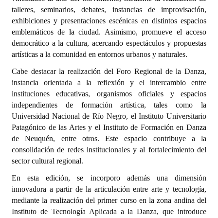
INSTITUCIONAL
talleres, seminarios, debates, instancias de improvisación,
exhibiciones y presentaciones escénicas en distintos espacios
Antiguos Pobladores
emblemáticos de la ciudad. Asimismo, promueve el acceso
democrático a la cultura, acercando espectáculos y propuestas
Noticias Destacadas
artísticas a la comunidad en entornos urbanos y naturales.
Registros y Distinciones
Cabe destacar la realización del Foro Regional de la Danza,
instancia orientada a la reflexión y el intercambio entre
Datos Históricos
instituciones educativas, organismos oficiales y espacios
independientes de formación artística, tales como la
Premio al Mérito - Registro
Universidad Nacional de Río Negro, el Instituto Universitario
Patagónico de las Artes y el Instituto de Formación en Danza
Audiencias Públicas - Registro
de Neuquén, entre otros. Este espacio contribuye a la
Mujeres que Dejaron Huellas - Registro
consolidación de redes institucionales y al fortalecimiento del
sector cultural regional.
Periodistas Decanos - Registro
En esta edición, se incorporo además una dimensión
Ciudadano Ilustre - Registro
innovadora a partir de la articulación entre arte y tecnología,
mediante la realización del primer curso en la zona andina del
Banca del Vecino - Registro
Instituto de Tecnología Aplicada a la Danza, que introduce