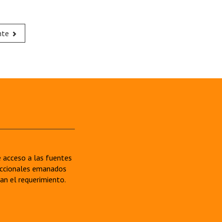
nte
re acceso a las fuentes
sdiccionales emanados
van el requerimiento.