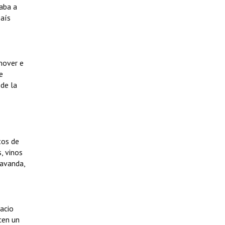
aba a
país
omover e
e
 de la
tos de
, vinos
lavanda,
acio
cen un