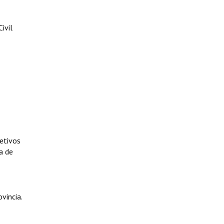
ivil
jetivos
a de
vincia.