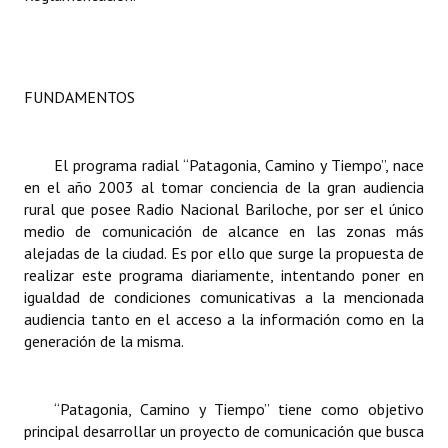
Dictámenes Asesoría Letrada
Actas de Sesión
FUNDAMENTOS
Informes de Unidad Coordinadora
Ejecución Presupuestaria
El programa radial “Patagonia, Camino y Tiempo”, nace
en el año 2003 al tomar conciencia de la gran audiencia
Actas de Audiencias Públicas
rural que posee Radio Nacional Bariloche, por ser el único
medio de comunicación de alcance en las zonas más
NORMATIVA
alejadas de la ciudad. Es por ello que surge la propuesta de
realizar este programa diariamente, intentando poner en
Comunicaciones
igualdad de condiciones comunicativas a la mencionada
audiencia tanto en el acceso a la información como en la
Declaraciones
generación de la misma.
Resoluciones
“Patagonia, Camino y Tiempo” tiene como objetivo
Resoluciones de Presidencia
principal desarrollar un proyecto de comunicación que busca