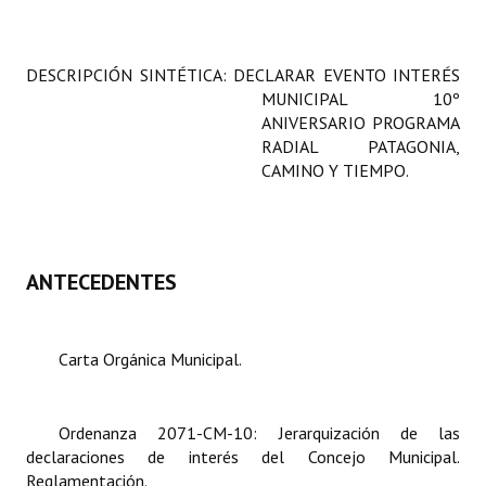
Programas
LEGISLACIÓN
DESCRIPCIÓN SINTÉTICA: DECLARAR EVENTO INTERÉS
MUNICIPAL 10º
Constitución Nacional
ANIVERSARIO PROGRAMA
RADIAL PATAGONIA,
Constitución Provincial
CAMINO Y TIEMPO.
Carta Orgánica 2007
Reglamento Interno
ANTECEDENTES
Digesto
Organigrama
Carta Orgánica Municipal.
DOCUMENTOS
Ordenanza 2071-CM-10: Jerarquización de las
Informes de Gestión
declaraciones de interés del Concejo Municipal.
Reglamentación.
Proyectos Presentados