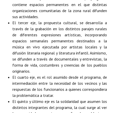
contiene espacios permanentes en el que distintas
Huéspedes de Honor - Registro
organizaciones comunitarias de la zona rural difunden
Antiguos Pobladores - Registro
sus actividades.
El tercer eje, la propuesta cultural, se desarrolla a
Reconocimientos - Registro
través de la grabación en los distintos parajes rurales
de diferentes expresiones artísticas, incorporando
Bariloche, Municipio intercultural
espacios semanales permanentes destinados a la
Entrega de distinciones
música en vivo ejecutada por artistas locales y la
difusión literaria regional y literatura infantil. Asimismo,
REFORMA DE LA CARTA ORGÁNICA
se difunden a través de documentales y entrevistas, la
forma de vida, costumbres y creencias de los pueblos
originarios.
El cuarto eje, es el rol asumido desde el programa, de
intermediación entre la necesidad de los vecinos y las
respuestas de los funcionarios a quienes correspondiera
la problemática a tratar.
El quinto y último eje es la solidaridad que asumen los
distintos integrantes del programa, la cual surge al ver