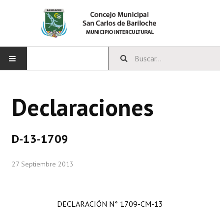
INICIO
Declaraciones
CONCEJO
Bloques Políticos
D-13-1709
Integrantes del Concejo
27 Septiembre 2013
Comisiones Permanentes
Comisiones Especiales
DECLARACIÓN N° 1709-CM-13
Concejales Mandato Cumplido