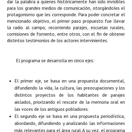
dar la palabra a quienes históricamente han sido invisibles
INSTITUCIONAL
para los grandes medios de comunicación, otorgándoles el
protagonismo que les corresponde. Para poder concretar el
Antiguos Pobladores
mencionado objetivo, el primer paso propuesto fue llevar
la radio al campo, recorriendo parajes, escuelas rurales,
Noticias Destacadas
comisiones de fomento, entre otros, con el fin de obtener
distintos testimonios de los actores intervinientes.
Registros y Distinciones
Datos Históricos
El programa se desarrolla en cinco ejes:
Premio al Mérito - Registro
Audiencias Públicas - Registro
El primer eje, se basa en una propuesta documental,
difundiendo la vida, la cultura, las preocupaciones y los
Mujeres que Dejaron Huellas - Registro
distintos proyectos de los habitantes de parajes
Periodistas Decanos - Registro
aislados, priorizando el rescate de la memoria oral en
las voces de los antiguos pobladores.
Ciudadano Ilustre - Registro
El segundo eje se basa en una propuesta periodística,
abordando, difundiendo y analizando las informaciones
Banca del Vecino - Registro
más relevantes para el área rural. A su vez, el programa