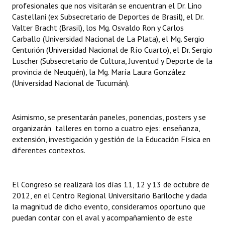
profesionales que nos visitarán se encuentran el Dr. Lino
Huéspedes de Honor - Registro
Castellani (ex Subsecretario de Deportes de Brasil), el Dr.
Valter Bracht (Brasil), los Mg. Osvaldo Ron y Carlos
Antiguos Pobladores - Registro
Carballo (Universidad Nacional de La Plata), el Mg. Sergio
Centurión (Universidad Nacional de Río Cuarto), el Dr. Sergio
Reconocimientos - Registro
Luscher (Subsecretario de Cultura, Juventud y Deporte de la
provincia de Neuquén), la Mg. María Laura González
Bariloche, Municipio intercultural
(Universidad Nacional de Tucumán).
Entrega de distinciones
REFORMA DE LA CARTA ORGÁNICA
Asimismo, se presentarán paneles, ponencias, posters y se
organizarán talleres en torno a cuatro ejes: enseñanza,
extensión, investigación y gestión de la Educación Física en
diferentes contextos.
El Congreso se realizará los días 11, 12 y 13 de octubre de
2012, en el Centro Regional Universitario Bariloche y dada
la magnitud de dicho evento, consideramos oportuno que
puedan contar con el aval y acompañamiento de este