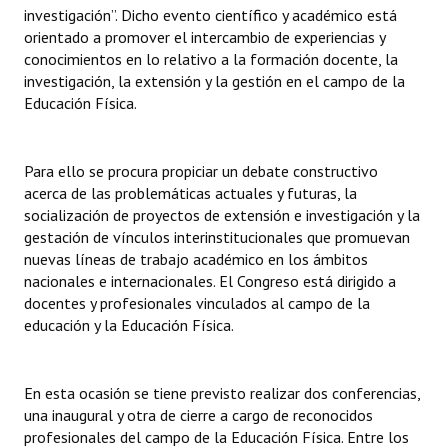
INSTITUCIONAL
investigación”. Dicho evento científico y académico está
orientado a promover el intercambio de experiencias y
conocimientos en lo relativo a la formación docente, la
Antiguos Pobladores
investigación, la extensión y la gestión en el campo de la
Noticias Destacadas
Educación Física.
Registros y Distinciones
Para ello se procura propiciar un debate constructivo
Datos Históricos
acerca de las problemáticas actuales y futuras, la
socialización de proyectos de extensión e investigación y la
Premio al Mérito - Registro
gestación de vínculos interinstitucionales que promuevan
nuevas líneas de trabajo académico en los ámbitos
Audiencias Públicas - Registro
nacionales e internacionales. El Congreso está dirigido a
docentes y profesionales vinculados al campo de la
Mujeres que Dejaron Huellas - Registro
educación y la Educación Física.
Periodistas Decanos - Registro
Ciudadano Ilustre - Registro
En esta ocasión se tiene previsto realizar dos conferencias,
una inaugural y otra de cierre a cargo de reconocidos
Banca del Vecino - Registro
profesionales del campo de la Educación Física. Entre los