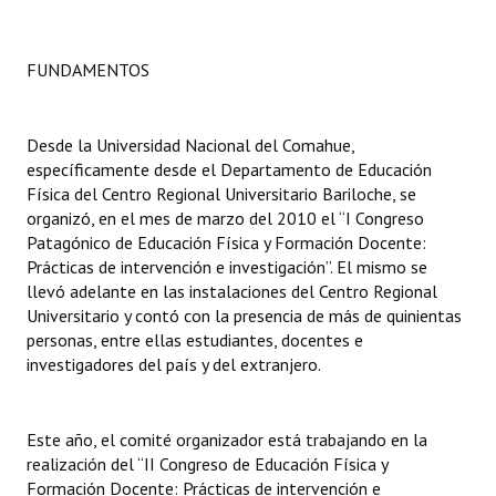
Dictámenes Asesoría Letrada
FUNDAMENTOS
Actas de Sesión
Informes de Unidad Coordinadora
Desde la Universidad Nacional del Comahue,
específicamente desde el Departamento de Educación
Ejecución Presupuestaria
Física del Centro Regional Universitario Bariloche, se
organizó, en el mes de marzo del 2010 el “I Congreso
Actas de Audiencias Públicas
Patagónico de Educación Física y Formación Docente:
Prácticas de intervención e investigación”. El mismo se
NORMATIVA
llevó adelante en las instalaciones del Centro Regional
Universitario y contó con la presencia de más de quinientas
Comunicaciones
personas, entre ellas estudiantes, docentes e
investigadores del país y del extranjero.
Declaraciones
Resoluciones
Este año, el comité organizador está trabajando en la
Resoluciones de Presidencia
realización del “II Congreso de Educación Física y
Formación Docente: Prácticas de intervención e