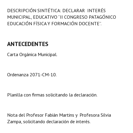
Programas
DESCRIPCIÓN SINTÉTICA: DECLARAR INTERÉS
MUNICIPAL, EDUCATIVO “II CONGRESO PATAGÓNICO
LEGISLACIÓN
EDUCACIÓN FÍSICA Y FORMACIÓN DOCENTE”.
Constitución Nacional
ANTECEDENTES
Constitución Provincial
Carta Orgánica Municipal.
Carta Orgánica 2007
Reglamento Interno
Ordenanza 2071-CM-10.
Digesto
Organigrama
Planilla con firmas solicitando la declaración.
DOCUMENTOS
Nota del Profesor Fabián Martins y Profesora Silvia
Informes de Gestión
Zampa, solicitando declaración de interés.
Proyectos Presentados