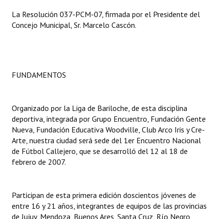
La Resolución 037-PCM-07, firmada por el Presidente del
Dictámenes Asesoría Letrada
Concejo Municipal, Sr. Marcelo Cascón.
Actas de Sesión
Informes de Unidad Coordinadora
FUNDAMENTOS
Ejecución Presupuestaria
Actas de Audiencias Públicas
Organizado por la Liga de Bariloche, de esta disciplina
deportiva, integrada por Grupo Encuentro, Fundación Gente
NORMATIVA
Nueva, Fundación Educativa Woodville, Club Arco Iris y Cre-
Arte, nuestra ciudad será sede del 1er Encuentro Nacional
Comunicaciones
de Fútbol Callejero, que se desarrolló del 12 al 18 de
febrero de 2007.
Declaraciones
Resoluciones
Participan de esta primera edición doscientos jóvenes de
Resoluciones de Presidencia
entre 16 y 21 años, integrantes de equipos de las provincias
de Jujuy, Mendoza, Buenos Ares, Santa Cruz, Río Negro,