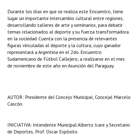
Huéspedes de Honor - Registro
Durante los días en que se realiza este Encuentro, tiene
lugar un importante intercambio cultural entre regiones,
Antiguos Pobladores - Registro
desarrollando talleres de arte y seminarios, para debatir
temas relacionados al deporte y su fuerza transformadora
Reconocimientos - Registro
en la sociedad. Cuenta con la presencia de relevantes
Bariloche, Municipio intercultural
figuras vinculadas al deporte y la cultura, cuyo ganador
representará a Argentina en el 2do. Encuentro
Entrega de distinciones
Sudamericano de Fútbol Callejero, a realizarse en el mes
de noviembre de este año en Asunción del Paraguay.
REFORMA DE LA CARTA ORGÁNICA
AUTOR: Presidente del Concejo Municipal, Concejal Marcelo
Cascón.
INICIATIVA: Intendente Municipal Alberto Icare y Secretario
de Deportes, Prof. Oscar Espósito.