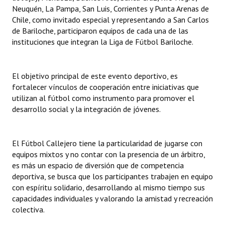
INSTITUCIONAL
Neuquén, La Pampa, San Luis, Corrientes y Punta Arenas de
Chile, como invitado especial y representando a San Carlos
Antiguos Pobladores
de Bariloche, participaron equipos de cada una de las
instituciones que integran la Liga de Fútbol Bariloche.
Noticias Destacadas
Registros y Distinciones
El objetivo principal de este evento deportivo, es
fortalecer vínculos de cooperación entre iniciativas que
Datos Históricos
utilizan al fútbol como instrumento para promover el
desarrollo social y la integración de jóvenes.
Premio al Mérito - Registro
Audiencias Públicas - Registro
El Fútbol Callejero tiene la particularidad de jugarse con
Mujeres que Dejaron Huellas - Registro
equipos mixtos y no contar con la presencia de un árbitro,
es más un espacio de diversión que de competencia
Periodistas Decanos - Registro
deportiva, se busca que los participantes trabajen en equipo
con espíritu solidario, desarrollando al mismo tiempo sus
Ciudadano Ilustre - Registro
capacidades individuales y valorando la amistad y recreación
colectiva.
Banca del Vecino - Registro