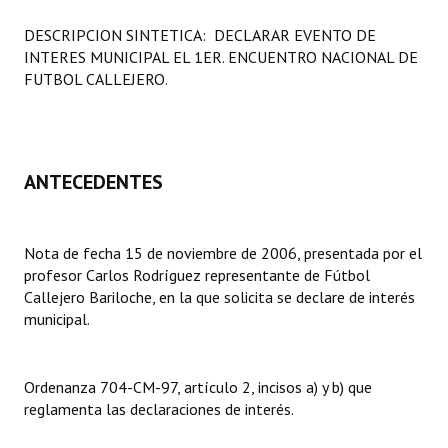
Programas
DESCRIPCION SINTETICA: DECLARAR EVENTO DE
INTERES MUNICIPAL EL 1ER. ENCUENTRO NACIONAL DE
LEGISLACIÓN
FUTBOL CALLEJERO.
Constitución Nacional
Constitución Provincial
ANTECEDENTES
Carta Orgánica 2007
Reglamento Interno
Nota de fecha 15 de noviembre de 2006, presentada por el
profesor Carlos Rodríguez representante de Fútbol
Digesto
Callejero Bariloche, en la que solicita se declare de interés
Organigrama
municipal.
DOCUMENTOS
Ordenanza 704-CM-97, artículo 2, incisos a) y b) que
Informes de Gestión
reglamenta las declaraciones de interés.
Proyectos Presentados