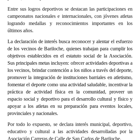
INSTITUCIONAL
Entre sus logros deportivos se destacan las participaciones en
campeonatos nacionales e internacionales, con jóvenes atletas
Antiguos Pobladores
logrando medallas y reconocimientos importantes en los
últimos años.
Noticias Destacadas
La declaración de interés busca reconocer y alentar el esfuerzo
Registros y Distinciones
de los vecinos de Bariloche, quienes trabajan para cumplir los
objetivos establecidos en el estatuto social de la Asociación.
Datos Históricos
Sus principales metas incluyen: ofrecer actividades deportivas a
Premio al Mérito - Registro
los vecinos, brindar contención a los niños a través del deporte,
promover la integración de instituciones barriales en atletismo,
Audiencias Públicas - Registro
fomentar el deporte como una actividad saludable, incentivar la
práctica de actividad física en la comunidad, proveer un
Mujeres que Dejaron Huellas - Registro
espacio social y deportivo para el desarrollo cultural y físico y
apoyar a los atletas en su preparación para eventos locales,
Periodistas Decanos - Registro
provinciales y nacionales.
Ciudadano Ilustre - Registro
Por todo lo expuesto, se declara interés municipal, deportivo,
educativo y cultural a las actividades desarrolladas por la
Banca del Vecino - Registro
Asociación Carreras de Calle de San Carlos de Bariloche.