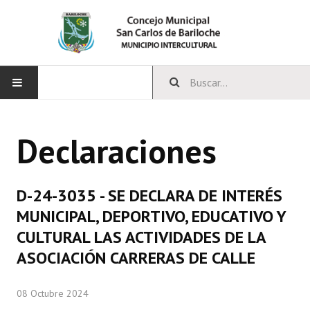
INICIO
Declaraciones
CONCEJO
Bloques Políticos
D-24-3035 - SE DECLARA DE INTERÉS
Integrantes del Concejo
MUNICIPAL, DEPORTIVO, EDUCATIVO Y
CULTURAL LAS ACTIVIDADES DE LA
Comisiones Permanentes
ASOCIACIÓN CARRERAS DE CALLE
Comisiones Especiales
08 Octubre 2024
Concejales Mandato Cumplido