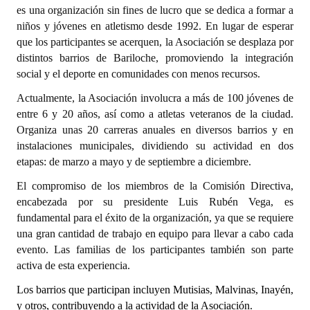
es una organización sin fines de lucro que se dedica a formar a
niños y jóvenes en atletismo desde 1992. En lugar de esperar
Dictámenes Asesoría Letrada
que los participantes se acerquen, la Asociación se desplaza por
Actas de Sesión
distintos barrios de Bariloche, promoviendo la integración
social y el deporte en comunidades con menos recursos.
Informes de Unidad Coordinadora
Actualmente, la Asociación involucra a más de 100 jóvenes de
Ejecución Presupuestaria
entre 6 y 20 años, así como a atletas veteranos de la ciudad.
Organiza unas 20 carreras anuales en diversos barrios y en
Actas de Audiencias Públicas
instalaciones municipales, dividiendo su actividad en dos
etapas: de marzo a mayo y de septiembre a diciembre.
NORMATIVA
El compromiso de los miembros de la Comisión Directiva,
encabezada por su presidente Luis Rubén Vega, es
Comunicaciones
fundamental para el éxito de la organización, ya que se requiere
Declaraciones
una gran cantidad de trabajo en equipo para llevar a cabo cada
evento. Las familias de los participantes también son parte
Resoluciones
activa de esta experiencia.
Resoluciones de Presidencia
Los barrios que participan incluyen Mutisias, Malvinas, Inayén,
y otros, contribuyendo a la actividad de la Asociación.