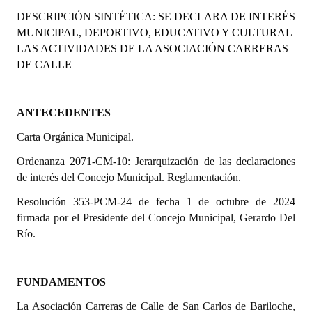
Programas
DESCRIPCIÓN SINTÉTICA:
SE DECLARA DE INTERÉS
MUNICIPAL, DEPORTIVO, EDUCATIVO Y CULTURAL
LEGISLACIÓN
LAS ACTIVIDADES DE LA ASOCIACIÓN CARRERAS
DE CALLE
Constitución Nacional
Constitución Provincial
A
NTECEDENTES
Carta Orgánica 2007
Carta Orgánica Municipal.
Ordenanza 2071-CM-10: Jerarquización de las declaraciones
Reglamento Interno
de interés del Concejo Municipal. Reglamentación.
Digesto
Resolución 353-PCM-24 de fecha 1 de octubre de 2024
firmada por el Presidente del Concejo Municipal, Gerardo Del
Organigrama
Río.
DOCUMENTOS
FUNDAMENTOS
Informes de Gestión
La Asociación Carreras de Calle de San Carlos de Bariloche,
Proyectos Presentados