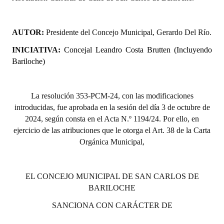
Huéspedes de Honor - Registro
Antiguos Pobladores - Registro
AUTOR:
Presidente del Concejo Municipal, Gerardo Del Río.
INICIATIVA:
Concejal Leandro Costa Brutten (Incluyendo
Reconocimientos - Registro
Bariloche)
Bariloche, Municipio intercultural
Entrega de distinciones
La resolución 353-PCM-24, con las modificaciones
introducidas, fue aprobada en la sesión del día 3 de octubre de
REFORMA DE LA CARTA ORGÁNICA
2024, según consta en el Acta N.º 1194/24. Por ello, en
ejercicio de las atribuciones que le otorga el Art. 38 de la Carta
Orgánica Municipal,
EL CONCEJO MUNICIPAL DE SAN CARLOS DE
BARILOCHE
SANCIONA CON CARÁCTER DE