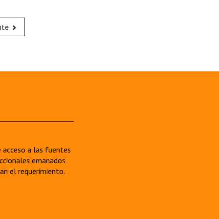
nte
re acceso a las fuentes
sdiccionales emanados
van el requerimiento.