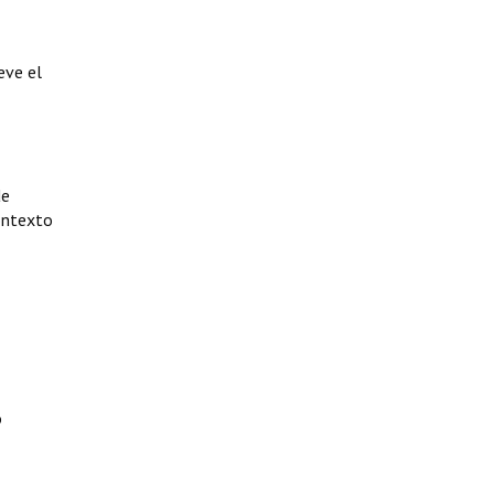
eve el
de
ontexto
o