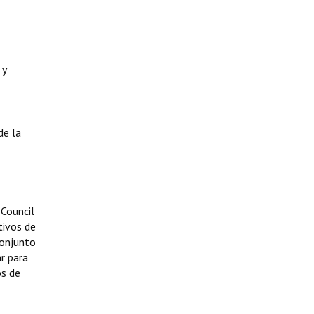
 y
de la
 Council
tivos de
conjunto
r para
os de