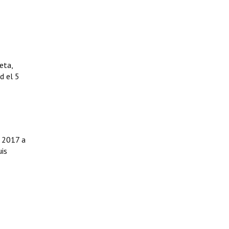
eta,
d el 5
e 2017 a
uis