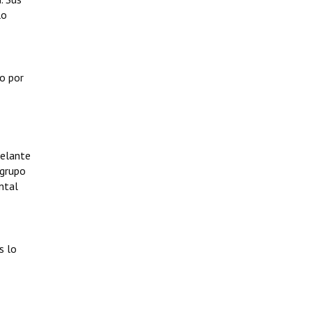
lo
o por
delante
 grupo
ntal
s lo