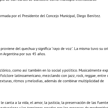
rmada por el Presidente del Concejo Municipal, Diego Benítez.
proviene del quechua y significa “rayo de voz”. La misma tuvo su or
en Argentina por sus 45 años.
olclórico, como así también en lo social y político. Musicalmente ex
 folclore latinoamericano, mezclando con jazz, rock, reggae, entre 
exturas, ritmos y melodías, además de combinar multiplicidad de
e canta a la vida, el amor, la justicia, la preservación de las fuent
 naturaleza y las tensiones creadas por los procesos de modernidad