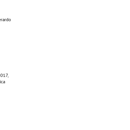
erardo
2017,
ica