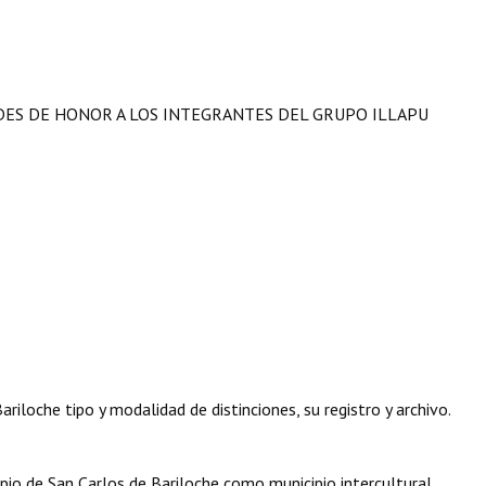
DES DE HONOR A LOS INTEGRANTES DEL GRUPO ILLAPU
iloche tipo y modalidad de distinciones, su registro y archivo.
o de San Carlos de Bariloche como municipio intercultural.