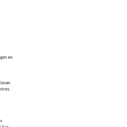
igen en
ploran
otros.
es
. Sus