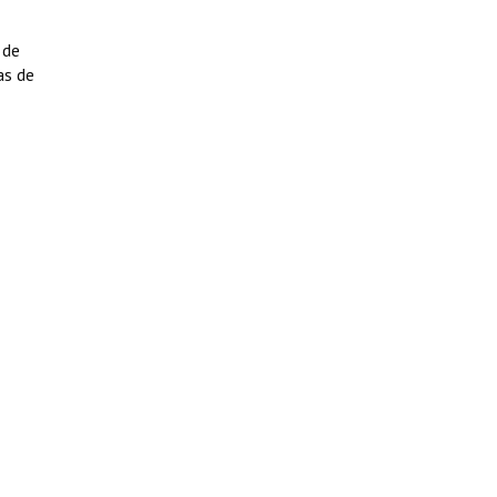
 de
as de