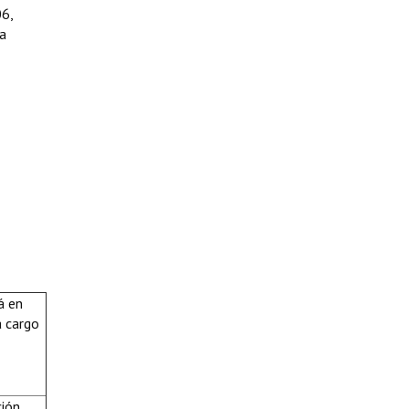
06,
ca
á en
a cargo
ción