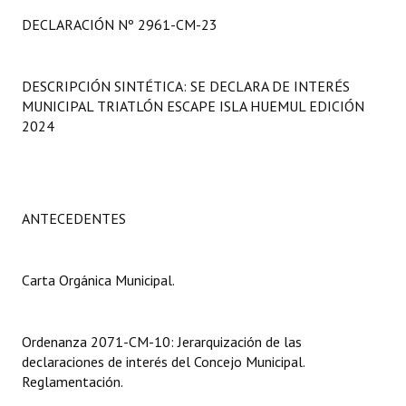
Programas
DECLARACIÓN Nº 2961-CM-23
LEGISLACIÓN
DESCRIPCIÓN SINTÉTICA: SE DECLARA DE INTERÉS
Constitución Nacional
MUNICIPAL TRIATLÓN ESCAPE ISLA HUEMUL EDICIÓN
2024
Constitución Provincial
Carta Orgánica 2007
Reglamento Interno
ANTECEDENTES
Digesto
Carta Orgánica Municipal.
Organigrama
DOCUMENTOS
Ordenanza 2071-CM-10: Jerarquización de las
declaraciones de interés del Concejo Municipal.
Informes de Gestión
Reglamentación.
Proyectos Presentados