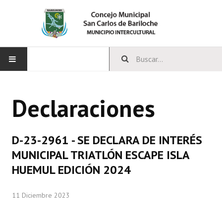
INICIO
Declaraciones
CONCEJO
Bloques Políticos
D-23-2961 - SE DECLARA DE INTERÉS
Integrantes del Concejo
MUNICIPAL TRIATLÓN ESCAPE ISLA
HUEMUL EDICIÓN 2024
Comisiones Permanentes
Comisiones Especiales
11 Diciembre 2023
Concejales Mandato Cumplido