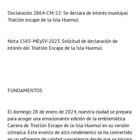
Declaración 2864-CM-22: Se declara de interés municipal
Dictámenes Asesoría Letrada
Triatlón escape de la Isla Huemul.
Actas de Sesión
Informes de Unidad Coordinadora
Nota 1565-MEySV-2023. Solicitud de declaración de
interés del Triatlón Escape de la Isla Huemul.
Ejecución Presupuestaria
Actas de Audiencias Públicas
NORMATIVA
FUNDAMENTOS
Comunicaciones
Declaraciones
El domingo 28 de enero de 2024, nuestra ciudad se prepara
Resoluciones
para acoger una emocionante edición de la emblemática
Carrera de Triatlón Escape de la Isla Huemul en su versión
Resoluciones de Presidencia
olímpica. Este evento de alto rendimiento se ha convertido
en un referente de calidad y excelencia desde que se iniciara