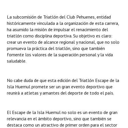
Huéspedes de Honor - Registro
La subcomisión de Triatlón del Club Pehuenes, entidad
Antiguos Pobladores - Registro
históricamente vinculada a la organización de esta carrera,
ha asumido la misión de impulsar el renacimiento del
Reconocimientos - Registro
triatlón como disciplina deportiva. Su objetivo es claro:
Bariloche, Municipio intercultural
crear un evento de alcance regional y nacional, que no solo
promueva la práctica del triatlón, sino que también
Entrega de distinciones
fomente los valores de la superación personal y la vida
saludable.
REFORMA DE LA CARTA ORGÁNICA
No cabe duda de que esta edición del Triatlón Escape de la
Isla Huemul promete ser un gran evento deportivo que
reunirá a atletas y amantes del deporte de todo el país.
El Escape de la Isla Huemul no solo es un evento de gran
relevancia en el ámbito deportivo, sino que también se
destaca como un atractivo de primer orden para el sector