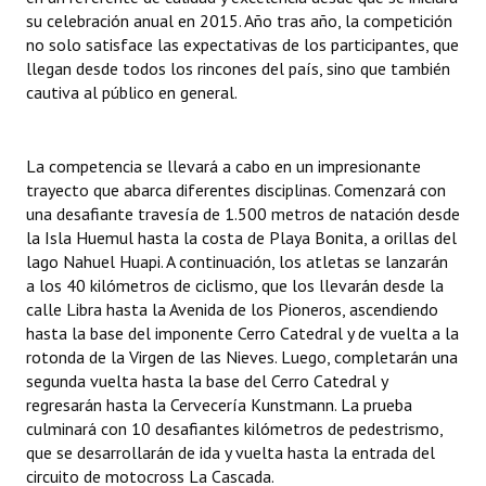
INSTITUCIONAL
su celebración anual en 2015. Año tras año, la competición
no solo satisface las expectativas de los participantes, que
Antiguos Pobladores
llegan desde todos los rincones del país, sino que también
cautiva al público en general.
Noticias Destacadas
Registros y Distinciones
La competencia se llevará a cabo en un impresionante
trayecto que abarca diferentes disciplinas. Comenzará con
Datos Históricos
una desafiante travesía de 1.500 metros de natación desde
la Isla Huemul hasta la costa de Playa Bonita, a orillas del
Premio al Mérito - Registro
lago Nahuel Huapi. A continuación, los atletas se lanzarán
a los 40 kilómetros de ciclismo, que los llevarán desde la
Audiencias Públicas - Registro
calle Libra hasta la Avenida de los Pioneros, ascendiendo
Mujeres que Dejaron Huellas - Registro
hasta la base del imponente Cerro Catedral y de vuelta a la
rotonda de la Virgen de las Nieves. Luego, completarán una
Periodistas Decanos - Registro
segunda vuelta hasta la base del Cerro Catedral y
regresarán hasta la Cervecería Kunstmann. La prueba
Ciudadano Ilustre - Registro
culminará con 10 desafiantes kilómetros de pedestrismo,
que se desarrollarán de ida y vuelta hasta la entrada del
Banca del Vecino - Registro
circuito de motocross La Cascada.