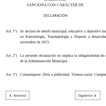
INSTITUCIONAL
SANCIONA CON CARÁCTER DE
Antiguos Pobladores
DECLARACIÓN
Noticias Destacadas
Art. 1°)
Se declara de interés municipal, educativo y deportivo la
Registros y Distinciones
en Kinesiología, Traumatología y Deporte a desarroll
noviembre de 2015.
Datos Históricos
Premio al Mérito - Registro
Art. 2°)
La presente declaración no implica la obligatoriedad de 
de la Administración Municipal.
Audiencias Públicas - Registro
Mujeres que Dejaron Huellas - Registro
Art. 3°)
Comuníquese. Dése a publicidad. Tómese razón. Cumplid
Periodistas Decanos - Registro
Ciudadano Ilustre - Registro
Anterior
Siguiente
Banca del Vecino - Registro