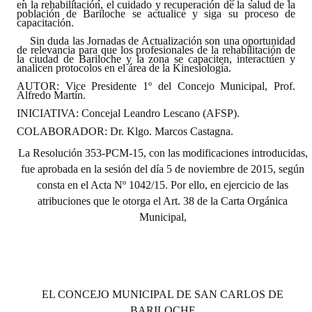
en la rehabilitación, el cuidado y recuperación de la salud de la
población de Bariloche se actualice y siga su proceso de
capacitación.
Dictámenes Asesoría Letrada
Sin duda las Jornadas de Actualización son una oportunidad
de relevancia para que los profesionales de la rehabilitación de
Actas de Sesión
la ciudad de Bariloche y la zona se capaciten, interactúen y
analicen protocolos en el área de la Kinesiología.
Informes de Unidad Coordinadora
AUTOR: Vice Presidente 1º del Concejo Municipal, Prof.
Alfredo Martín.
INICIATIVA: Concejal Leandro Lescano (AFSP).
Ejecución Presupuestaria
COLABORADOR: Dr. Klgo. Marcos Castagna.
Actas de Audiencias Públicas
La Resolución 353-PCM-15, con las modificaciones introducidas,
fue aprobada en la sesión del día 5 de noviembre de 2015, según
NORMATIVA
consta en el Acta Nº 1042/15. Por ello, en ejercicio de las
atribuciones que le otorga el Art. 38 de la Carta Orgánica
Comunicaciones
Municipal,
Declaraciones
Resoluciones
Resoluciones de Presidencia
EL CONCEJO MUNICIPAL DE SAN CARLOS DE
BARILOCHE