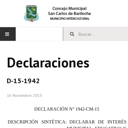
INICIO
Declaraciones
CONCEJO
Bloques Políticos
D-15-1942
Integrantes del Concejo
16 Noviembre 2015
Comisiones Permanentes
DECLARACIÓN
N° 1942-CM-15
Comisiones Especiales
DESCRIPCIÓN SINTÉTICA: DECLARAR DE INTERÉS
Concejales Mandato Cumplido