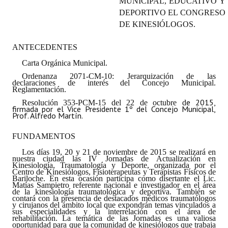
MUNICIPAL, EDUCATIVO Y
Programas
DEPORTIVO EL CONGRESO
DE KINESIÓLOGOS.
LEGISLACIÓN
ANTECEDENTES
Constitución Nacional
Carta Orgánica Municipal.
Ordenanza 2071-CM-10: Jerarquización de las
Constitución Provincial
declaraciones de interés del Concejo Municipal.
Reglamentación.
Carta Orgánica 2007
e 2015,
Resolución 353-PCM-15 del 22 de octubre d
firmada por el Vice Presidente 1º del Concejo Municipal,
Prof. Alfredo Martín.
Reglamento Interno
FUNDAMENTOS
Digesto
Los días 19, 20 y 21 de noviembre de 2015 se realizará en
nuestra ciudad las IV Jornadas de Actualización en
Organigrama
Kinesiología, Traumatología y Deporte, organizada por el
Centro de Kinesiólogos, Fisioterapeutas y Terapistas Físicos de
Bariloche. En esta ocasión participa como disertante el Lic.
DOCUMENTOS
Matías Sampietro referente nacional e investigador en el área
de la kinesiología traumatológica y deportiva. También se
contará con la presencia de destacados médicos traumatólogos
y cirujanos del ámbito local que expondrán temas vinculados a
Informes de Gestión
sus especialidades y la interrelación con el área de
rehabilitación. La temática de las Jornadas es una valiosa
oportunidad para que la comunidad de kinesiólogos que trabaja
Proyectos Presentados