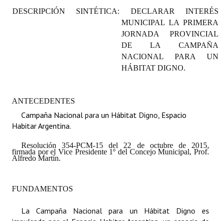
Programas
DESCRIPCIÓN SINTÉTICA:
DECLARAR INTERÉS
MUNICIPAL LA PRIMERA
LEGISLACIÓN
JORNADA PROVINCIAL
DE LA CAMPA
Ñ
A
Constitución Nacional
NACIONAL PARA UN
HÁBITAT DIGNO.
Constitución Provincial
Carta Orgánica 2007
ANTECEDENTES
Campaña Nacional
para
un Hábitat
Digno
, Espacio
Reglamento Interno
Habitar Argentina.
Digesto
Resolución 354-PCM-15 del 22 de octubre de 2015,
firmada por el Vice Presidente 1º del Concejo Municipal, Prof.
Organigrama
Alfredo Martín.
DOCUMENTOS
FUNDAMENTOS
Informes de Gestión
La Campaña Nacional para un Hábitat Digno es
Proyectos Presentados