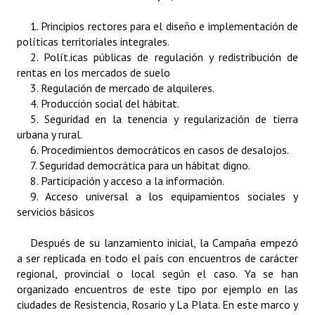
INSTITUCIONAL
1. Principios rectores para el diseño e implementación de
políticas territoriales integrales.
Antiguos Pobladores
2. Polít.icas públicas de regulación y redistribución de
Noticias Destacadas
rentas en los mercados de suelo
3. Regulación de mercado de alquileres.
Registros y Distinciones
4. Producción social del hábitat.
5. Seguridad en la tenencia y regularización de tierra
Datos Históricos
urbana y rural.
6. Procedimientos democráticos en casos de desalojos.
Premio al Mérito - Registro
7. Seguridad democrática para un hábitat digno.
8. Participación y acceso a la información.
Audiencias Públicas - Registro
9. Acceso universal a los equipamientos sociales y
servicios básicos
Mujeres que Dejaron Huellas - Registro
Después de su lanzamiento inicial, la Campaña empezó
Periodistas Decanos - Registro
a ser replicada en todo el país con encuentros de carácter
Ciudadano Ilustre - Registro
regional, provincial o local según el caso. Ya se han
organizado encuentros de este tipo por ejemplo en las
Banca del Vecino - Registro
ciudades de Resistencia, Rosario y La Plata. En este marco y