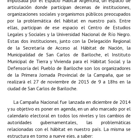
impulsada por el Espacio Habitar Argentina, un espacio de
articulación donde participan decenas de instituciones,
Dictámenes Asesoría Letrada
organizaciones sociales y organismos públicos preocupados
por la problemática del hábitat en nuestro país. Entre
Actas de Sesión
ellas, participan de ese espacio el Centro de Estudios
Legales y Sociales y la Universidad Nacional de Río Negro.
Informes de Unidad Coordinadora
Estas dos instituciones, junto con la Delegación Regional
de la Secretaría de Acceso al Hábitat de Nación, la
Ejecución Presupuestaria
Municipalidad de San Carlos de Bariloche, el Instituto
Municipal de Tierra y Vivienda para el Hábitat Social y la
Actas de Audiencias Públicas
Defensoría del Pueblo de Bariloche son los organizadores
de la Primera Jornada Provincial de la Campaña, que se
NORMATIVA
realizará el 27 de noviembre de 2015 de 9 a 18hs en la
ciudad de San Carlos de Bariloche.
Comunicaciones
La Campaña Nacional fue lanzada en diciembre de 2014
Declaraciones
y su objetivo es poner en agenda, en un año marcado por el
calendario electoral en todos los niveles y los cambios de
Resoluciones
autoridades gubernamentales, las problemáticas
Resoluciones de Presidencia
relacionadas con el hábitat en nuestro país. La misma se
estructura en torno a nueve ejes, a saber: