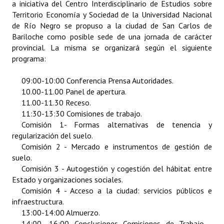
a iniciativa del Centro Interdisciplinario de Estudios sobre
Huéspedes de Honor - Registro
Territorio Economía y Sociedad de la Universidad Nacional
de Río Negro se propuso a la ciudad de San Carlos de
Antiguos Pobladores - Registro
Bariloche como posible sede de una jornada de carácter
provincial. La misma se organizará según el siguiente
Reconocimientos - Registro
programa:
Bariloche, Municipio intercultural
09:00-10:00 Conferencia Prensa Autoridades.
10.00-11.00 Panel de apertura.
Entrega de distinciones
11.00-11.30 Receso.
11:30-13:30 Comisiones de trabajo.
REFORMA DE LA CARTA ORGÁNICA
Comisión 1- Formas alternativas de tenencia y
regularización del suelo.
Comisión 2 - Mercado e instrumentos de gestión de
suelo.
Comisión 3 - Autogestión y cogestión del hábitat entre
Estado y organizaciones sociales.
Comisión 4 - Acceso a la ciudad: servicios públicos e
infraestructura.
13:00-14:00 Almuerzo.
14:00 -16:00 Conclusiones Comisiones de Trabajo -