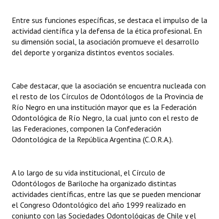
INSTITUCIONAL
Entre sus funciones específicas, se destaca el impulso de la
Antiguos Pobladores
actividad científica y la defensa de la ética profesional. En
su dimensión social, la asociación promueve el desarrollo
Noticias Destacadas
del deporte y organiza distintos eventos sociales.
Registros y Distinciones
Cabe destacar, que la asociación se encuentra nucleada con
Datos Históricos
el resto de los Círculos de Odontólogos de la Provincia de
Río Negro en una institución mayor que es la Federación
Premio al Mérito - Registro
Odontológica de Río Negro, la cual junto con el resto de
las Federaciones, componen la Confederación
Audiencias Públicas - Registro
Odontológica de la República Argentina (C.O.R.A.).
Mujeres que Dejaron Huellas - Registro
Periodistas Decanos - Registro
A lo largo de su vida institucional, el Círculo de
Odontólogos de Bariloche ha organizado distintas
Ciudadano Ilustre - Registro
actividades científicas, entre las que se pueden mencionar
el Congreso Odontológico del año 1999 realizado en
Banca del Vecino - Registro
conjunto con las Sociedades Odontológicas de Chile y el