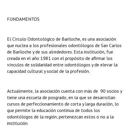
Dictámenes Asesoría Letrada
FUNDAMENTOS
Actas de Sesión
Informes de Unidad Coordinadora
El Círculo Odontológico de Bariloche, es una asociación
que nuclea a los profesionales odontólogos de San Carlos
Ejecución Presupuestaria
de Bariloche y de sus alrededores. Esta institución, fue
creada en el año 1981 con el propósito de afirmar los
Actas de Audiencias Públicas
vínculos de solidaridad entre odontólogos y de elevar la
capacidad cultural y social de la profesión.
NORMATIVA
Comunicaciones
Actualmente, la asociación cuenta con más de 90 socios y
tiene una escuela de posgrado, en la que se desarrollan
Declaraciones
cursos de perfeccionamiento de corta y larga duración, lo
que permite la educación continua de todos los
Resoluciones
odontólogos de la región, pertenezcan estos o no a la
Resoluciones de Presidencia
institución.