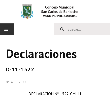
INICIO
Declaraciones
CONCEJO
Bloques Políticos
D-11-1522
Integrantes del Concejo
01 Abril 2011
Comisiones Permanentes
DECLARACIÓN Nº 1522-CM-11
Comisiones Especiales
Concejales Mandato Cumplido