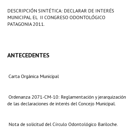
Programas
DESCRIPCIÓN SINTÉTICA: DECLARAR DE INTERÉS
MUNICIPAL EL II CONGRESO ODONTOLÓGICO
LEGISLACIÓN
PATAGONIA 2011.
Constitución Nacional
Constitución Provincial
ANTECEDENTES
Carta Orgánica 2007
Reglamento Interno
Carta Orgánica Municipal
Digesto
Organigrama
Ordenanza 2071-CM-10: Reglamentación y jerarquización
de las declaraciones de interés del Concejo Municipal.
DOCUMENTOS
Informes de Gestión
Nota de solicitud del Círculo Odontológico Bariloche.
Proyectos Presentados