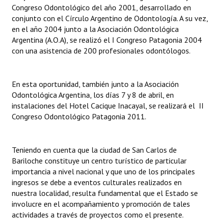
Congreso Odontológico del año 2001, desarrollado en
Huéspedes de Honor - Registro
conjunto con el Círculo Argentino de Odontología. A su vez,
en el año 2004 junto a la Asociación Odontológica
Antiguos Pobladores - Registro
Argentina (A.O.A), se realizó el I Congreso Patagonia 2004
con una asistencia de 200 profesionales odontólogos.
Reconocimientos - Registro
Bariloche, Municipio intercultural
En esta oportunidad, también junto a la Asociación
Entrega de distinciones
Odontológica Argentina, los días 7 y 8 de abril, en
instalaciones del Hotel Cacique Inacayal, se realizará el II
REFORMA DE LA CARTA ORGÁNICA
Congreso Odontológico Patagonia 2011.
Teniendo en cuenta que la ciudad de San Carlos de
Bariloche constituye un centro turístico
de particular
importancia a nivel nacional y que uno de los principales
ingresos se debe a eventos culturales realizados en
nuestra localidad, resulta fundamental que el Estado se
involucre en el acompañamiento y promoción de tales
actividades a través de proyectos como el presente.