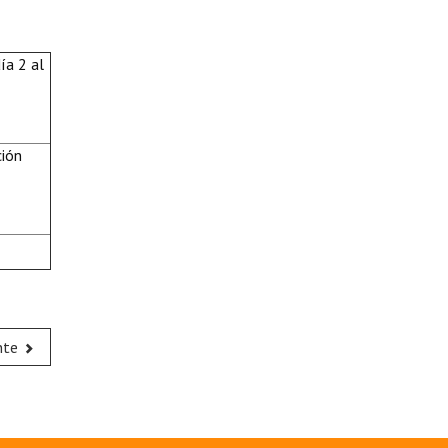
ía 2 al
ción
nte