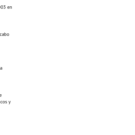
003 en
 cabo
la
e
icos y