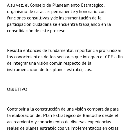
INSTITUCIONAL
A su vez, el Consejo de Planeamiento Estratégico,
organismo de carácter permanente y honorario con
Antiguos Pobladores
funciones consultivas y de instrumentación de la
participación ciudadana se encuentra trabajando en la
Noticias Destacadas
consolidación de este proceso.
Registros y Distinciones
Resulta entonces de fundamental importancia profundizar
Datos Históricos
los conocimientos de los sectores que integran el CPE a fin
de integrar una visión común respecto de la
Premio al Mérito - Registro
instrumentación de los planes estratégicos.
Audiencias Públicas - Registro
Mujeres que Dejaron Huellas - Registro
OBJETIVO
Periodistas Decanos - Registro
Contribuir a la construcción de una visión compartida para
Ciudadano Ilustre - Registro
la elaboración del Plan Estratégico de Bariloche desde el
acercamiento y conocimiento de diversas experiencias
Banca del Vecino - Registro
reales de planes estratégicos ya implementados en otras