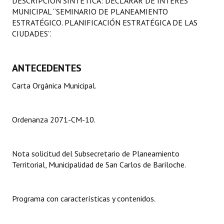
DESCRIPCIÓN SINTÉTICA: DECLARAR DE INTERÉS
Programas
MUNICIPAL “SEMINARIO DE PLANEAMIENTO
ESTRATÉGICO. PLANIFICACIÓN ESTRATÉGICA DE LAS
LEGISLACIÓN
CIUDADES”.
Constitución Nacional
ANTECEDENTES
Constitución Provincial
Carta Orgánica Municipal.
Carta Orgánica 2007
Reglamento Interno
Ordenanza 2071-CM-10.
Digesto
Nota solicitud del Subsecretario de Planeamiento
Organigrama
Territorial, Municipalidad de San Carlos de Bariloche.
DOCUMENTOS
Programa con características y contenidos.
Informes de Gestión
Proyectos Presentados