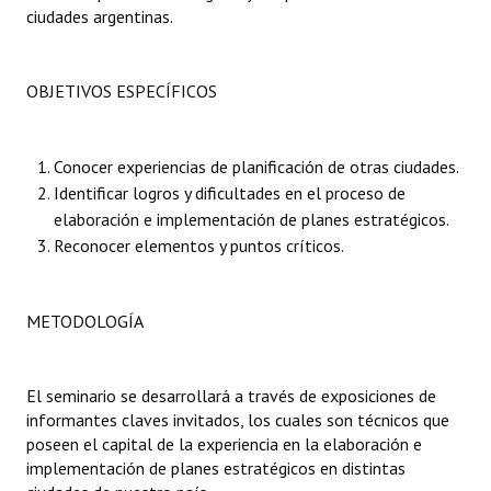
ciudades argentinas.
Huéspedes de Honor - Registro
Antiguos Pobladores - Registro
OBJETIVOS ESPECÍFICOS
Reconocimientos - Registro
Bariloche, Municipio intercultural
Conocer experiencias de planificación de otras ciudades.
Identificar logros y dificultades en el proceso de
Entrega de distinciones
elaboración e implementación de planes estratégicos.
Reconocer elementos y puntos críticos.
REFORMA DE LA CARTA ORGÁNICA
METODOLOGÍA
El seminario se desarrollará a través de exposiciones de
informantes claves invitados, los cuales son técnicos que
poseen el capital de la experiencia en la elaboración e
implementación de planes estratégicos en distintas