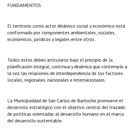
FUNDAMENTOS
Dictámenes Asesoría Letrada
Actas de Sesión
El territorio como actor dinámico social y económico está
conformado por componentes ambientales, sociales,
Informes de Unidad Coordinadora
económicos, jurídicos y legales entre otros.
Ejecución Presupuestaria
Todos estos deben articularse bajo el principio de la
Actas de Audiencias Públicas
planificación integral, contínua y dinámica que contemple a
la vez las relaciones de interdependencia de los factores
NORMATIVA
locales, regionales, nacionales e internacionales.
Comunicaciones
La Municipalidad de San Carlos de Bariloche promueve el
Declaraciones
desarrollo estratégico con el objetivo central del trazado
de políticas orientadas al desarrollo humano en el marco
Resoluciones
del desarrollo sustentable.
Resoluciones de Presidencia