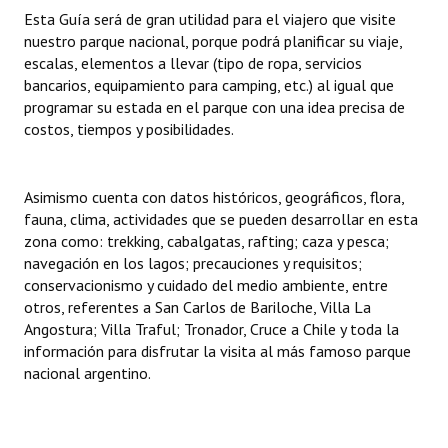
INSTITUCIONAL
Esta Guía será de gran utilidad para el viajero que visite
nuestro parque nacional, porque podrá planificar su viaje,
Antiguos Pobladores
escalas, elementos a llevar (tipo de ropa, servicios
bancarios, equipamiento para camping, etc.) al igual que
Noticias Destacadas
programar su estada en el parque con una idea precisa de
costos, tiempos y posibilidades.
Registros y Distinciones
Datos Históricos
Asimismo cuenta con datos históricos, geográficos, flora,
fauna, clima, actividades que se pueden desarrollar en esta
Premio al Mérito - Registro
zona como: trekking, cabalgatas, rafting; caza y pesca;
navegación en los lagos; precauciones y requisitos;
Audiencias Públicas - Registro
conservacionismo y cuidado del medio ambiente, entre
Mujeres que Dejaron Huellas - Registro
otros, referentes a San Carlos de Bariloche, Villa La
Angostura; Villa Traful; Tronador, Cruce a Chile y toda la
Periodistas Decanos - Registro
información para disfrutar la visita al más famoso parque
nacional argentino.
Ciudadano Ilustre - Registro
Banca del Vecino - Registro