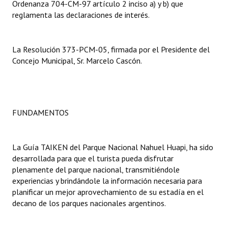
Ordenanza 704-CM-97 artículo 2 inciso a) y b) que
reglamenta las declaraciones de interés.
Dictámenes Asesoría Letrada
Actas de Sesión
La Resolución 373-PCM-05, firmada por el Presidente del
Concejo Municipal, Sr. Marcelo Cascón.
Informes de Unidad Coordinadora
Ejecución Presupuestaria
Actas de Audiencias Públicas
FUNDAMENTOS
NORMATIVA
La Guía TAIKEN del Parque Nacional Nahuel Huapi, ha sido
Comunicaciones
desarrollada para que el turista pueda disfrutar
plenamente del parque nacional, transmitiéndole
Declaraciones
experiencias y brindándole la información necesaria para
planificar un mejor aprovechamiento de su estadía en el
Resoluciones
decano de los parques nacionales argentinos.
Resoluciones de Presidencia