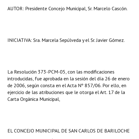
Huéspedes de Honor - Registro
AUTOR: Presidente Concejo Municipal, Sr. Marcelo Cascón.
Antiguos Pobladores - Registro
Reconocimientos - Registro
INICIATIVA: Sra. Marcela Sepúlveda y el Sr. Javier Gómez.
Bariloche, Municipio intercultural
Entrega de distinciones
REFORMA DE LA CARTA ORGÁNICA
La Resolución 373-PCM-05, con las modificaciones
introducidas, fue aprobada en la sesión del día 26 de enero
de 2006, según consta en el Acta Nº 857/06. Por ello, en
ejercicio de las atribuciones que le otorga el Art. 17 de la
Carta Orgánica Municipal,
EL CONCEJO MUNICIPAL DE SAN CARLOS DE BARILOCHE