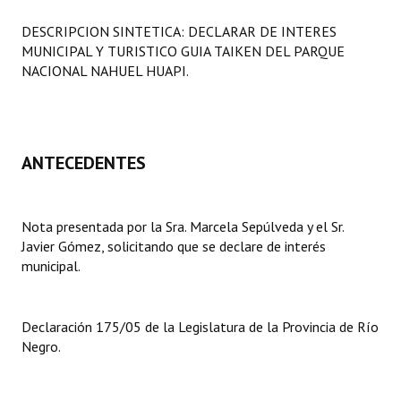
Programas
DESCRIPCION SINTETICA: DECLARAR DE INTERES
MUNICIPAL Y TURISTICO GUIA TAIKEN DEL PARQUE
LEGISLACIÓN
NACIONAL NAHUEL HUAPI.
Constitución Nacional
Constitución Provincial
ANTECEDENTES
Carta Orgánica 2007
Reglamento Interno
Nota presentada por la Sra. Marcela Sepúlveda y el Sr.
Javier Gómez, solicitando que se declare de interés
Digesto
municipal.
Organigrama
DOCUMENTOS
Declaración 175/05 de la Legislatura de la Provincia de Río
Negro.
Informes de Gestión
Proyectos Presentados