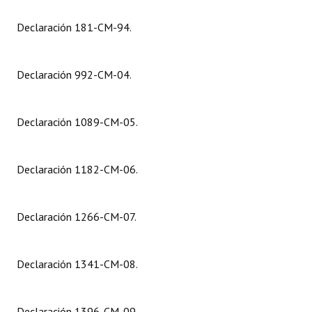
Declaración 181-CM-94.
Dictámenes Asesoría Letrada
Actas de Sesión
Declaración 992-CM-04.
Informes de Unidad Coordinadora
Ejecución Presupuestaria
Declaración 1089-CM-05.
Actas de Audiencias Públicas
Declaración 1182-CM-06.
NORMATIVA
Comunicaciones
Declaración 1266-CM-07.
Declaraciones
Resoluciones
Declaración 1341-CM-08.
Resoluciones de Presidencia
Declaración 1396-CM-09