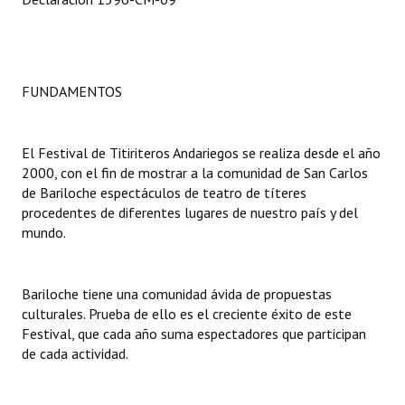
INSTITUCIONAL
Antiguos Pobladores
FUNDAMENTOS
Noticias Destacadas
Registros y Distinciones
El Festival de Titiriteros Andariegos se realiza desde el año
Datos Históricos
2000, con el fin de mostrar a la comunidad de San Carlos
de Bariloche espectáculos de teatro de títeres
Premio al Mérito - Registro
procedentes de diferentes lugares de nuestro país y del
mundo.
Audiencias Públicas - Registro
Mujeres que Dejaron Huellas - Registro
Bariloche tiene una comunidad ávida de propuestas
Periodistas Decanos - Registro
culturales. Prueba de ello es el creciente éxito de este
Festival, que cada año suma espectadores que participan
Ciudadano Ilustre - Registro
de cada actividad.
Banca del Vecino - Registro