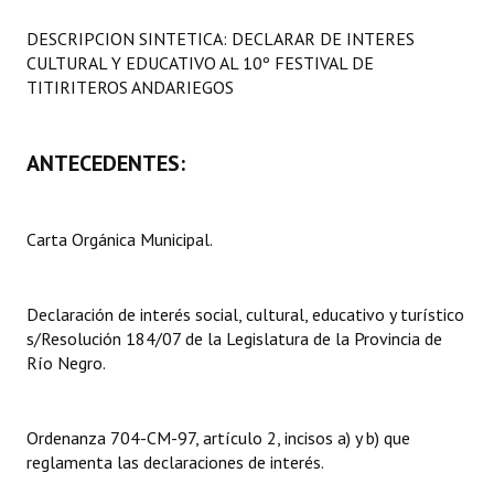
Programas
DESCRIPCION SINTETICA: DECLARAR DE INTERES
CULTURAL Y EDUCATIVO AL 10º FESTIVAL DE
LEGISLACIÓN
TITIRITEROS ANDARIEGOS
Constitución Nacional
ANTECEDENTES:
Constitución Provincial
Carta Orgánica 2007
Carta Orgánica Municipal.
Reglamento Interno
Digesto
Declaración de interés social, cultural, educativo y turístico
s/Resolución 184/07 de la Legislatura de la Provincia de
Organigrama
Río Negro.
DOCUMENTOS
Ordenanza 704-CM-97, artículo 2, incisos a) y b) que
Informes de Gestión
reglamenta las declaraciones de interés.
Proyectos Presentados