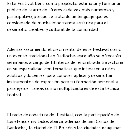
Este Festival tiene como propósito estimular y formar un
Huéspedes de Honor - Registro
público de teatro de títeres cada vez más numeroso y
participativo, porque se trata de un lenguaje que es
Antiguos Pobladores - Registro
considerado de mucha importancia artística para el
desarrollo creativo y cultural de la comunidad.
Reconocimientos - Registro
Bariloche, Municipio intercultural
Además -asumiendo el crecimiento de este Festival como
Entrega de distinciones
un evento tradicional en Bariloche- este año se ofrecerán
seminarios a cargo de titiriteros de renombrada trayectoria
REFORMA DE LA CARTA ORGÁNICA
en su especialidad, con temáticas que interesen a niños,
adultos y docentes, para conocer, aplicar y desarrollar
instrumentos de expresión para su formación personal y
para ejercer tareas como multiplicadores de esta técnica
teatral.
El radio de cobertura del Festival, con la participación de
los elencos invitados abarca, además de San Carlos de
Bariloche, la ciudad de El Bolsón y las ciudades neuquinas