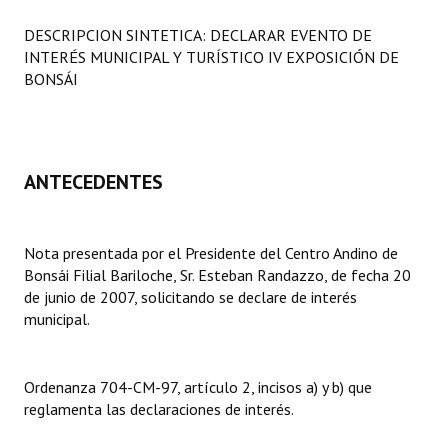
Programas
DESCRIPCION SINTETICA: DECLARAR EVENTO DE
INTERÉS MUNICIPAL Y TURÍSTICO IV EXPOSICIÓN DE
LEGISLACIÓN
BONSÁI
Constitución Nacional
Constitución Provincial
ANTECEDENTES
Carta Orgánica 2007
Reglamento Interno
Nota presentada por el Presidente del Centro Andino de
Bonsái Filial Bariloche, Sr. Esteban Randazzo, de fecha 20
Digesto
de junio de 2007, solicitando se declare de interés
Organigrama
municipal.
DOCUMENTOS
Ordenanza 704-CM-97, artículo 2, incisos a) y b) que
Informes de Gestión
reglamenta las declaraciones de interés.
Proyectos Presentados