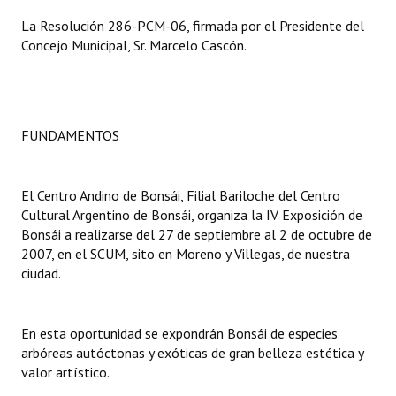
La Resolución 286-PCM-06, firmada por el Presidente del
Dictámenes Asesoría Letrada
Concejo Municipal, Sr. Marcelo Cascón.
Actas de Sesión
Informes de Unidad Coordinadora
FUNDAMENTOS
Ejecución Presupuestaria
Actas de Audiencias Públicas
El Centro Andino de Bonsái, Filial Bariloche del Centro
Cultural Argentino de Bonsái, organiza la IV Exposición de
NORMATIVA
Bonsái a realizarse del 27 de septiembre al 2 de octubre de
2007, en el SCUM, sito en Moreno y Villegas, de nuestra
Comunicaciones
ciudad.
Declaraciones
En esta oportunidad se expondrán Bonsái de especies
Resoluciones
arbóreas autóctonas y exóticas de gran belleza estética y
Resoluciones de Presidencia
valor artístico.