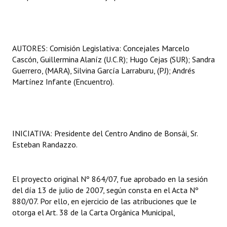
Huéspedes de Honor - Registro
Antiguos Pobladores - Registro
AUTORES: Comisión Legislativa: Concejales Marcelo
Reconocimientos - Registro
Cascón, Guillermina Alaníz (U.C.R); Hugo Cejas (SUR); Sandra
Guerrero, (MARA), Silvina García Larraburu, (PJ); Andrés
Bariloche, Municipio intercultural
Martínez Infante (Encuentro).
Entrega de distinciones
REFORMA DE LA CARTA ORGÁNICA
INICIATIVA: Presidente del Centro Andino de Bonsái, Sr.
Esteban Randazzo.
El proyecto original Nº 864/07, fue aprobado en la sesión
del día 13 de julio de 2007, según consta en el Acta Nº
880/07. Por ello, en ejercicio de las atribuciones que le
otorga el Art. 38 de la Carta Orgánica Municipal,