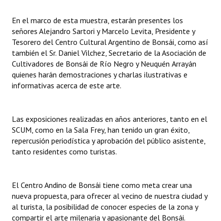
INSTITUCIONAL
En el marco de esta muestra, estarán presentes los
Antiguos Pobladores
señores Alejandro Sartori y Marcelo Levita, Presidente y
Tesorero del Centro Cultural Argentino de Bonsái, como así
Noticias Destacadas
también el Sr. Daniel Vilchez, Secretario de la Asociación de
Cultivadores de Bonsái de Río Negro y Neuquén Arrayán
Registros y Distinciones
quienes harán demostraciones y charlas ilustrativas e
informativas acerca de este arte.
Datos Históricos
Premio al Mérito - Registro
Las exposiciones realizadas en años anteriores, tanto en el
SCUM, como en la Sala Frey, han tenido un gran éxito,
Audiencias Públicas - Registro
repercusión periodística y aprobación del público asistente,
Mujeres que Dejaron Huellas - Registro
tanto residentes como turistas.
Periodistas Decanos - Registro
El Centro Andino de Bonsái tiene como meta crear una
Ciudadano Ilustre - Registro
nueva propuesta, para ofrecer al vecino de nuestra ciudad y
al turista, la posibilidad de conocer especies de la zona y
Banca del Vecino - Registro
compartir el arte milenaria y apasionante del Bonsái.