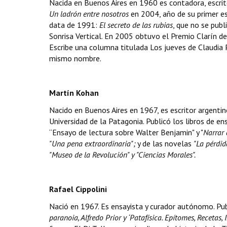
Nacida en Buenos Aires en 1960 es contadora, escrit
Un ladrón entre nosotros
en 2004, año de su primer e
data de 1991:
El secreto de las rubias
, que no se publ
Sonrisa Vertical. En 2005 obtuvo el Premio Clarín 
Escribe una columna titulada Los jueves de Claudia P
mismo nombre.
Martín Kohan
Nacido en Buenos Aires en 1967, es escritor argentino
Universidad de la Patagonia. Publicó los libros de e
“Ensayo de lectura sobre Walter Benjamin" y "
Narrar 
"Una pena extraordinaria";
y de las novelas
"La pérdida
"Museo de la Revolución" y "Ciencias Morales".
Rafael Cippolini
Nació en 1967. Es ensayista y curador autónomo. Pu
paranoia, Alfredo Prior y ‘Patafísica. Epítomes, Recetas