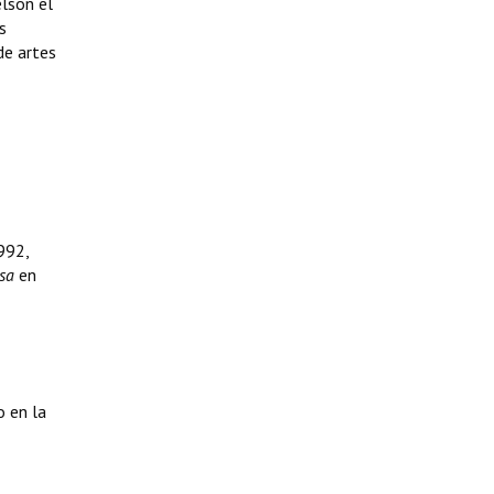
elson el
s
de artes
992,
usa
en
o en la