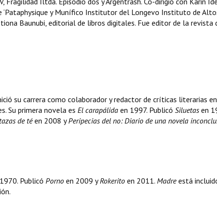
V, Fragilidad Iltda. Episodio dos y Argentrash. Co-dirigió con Karin Id
e ‘Pataphysique y Munífico Institutor del Longevo Instituto de Alto
ona Baunubi, editorial de libros digitales. Fue editor de la revista 
 Inició su carrera como colaborador y redactor de críticas literarias en
es. Su primera novela es
El carapálida
en 1997. Publicó
Siluetas
en 1
tazas de té
en 2008 y
Peripecias del no: Diario de una novela inconcl
n 1970. Publicó
Porno
en 2009 y
Rokerito
en 2011.
Madre
está incluid
ión.