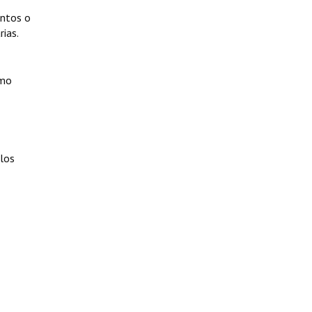
entos o
rias.
omo
 los