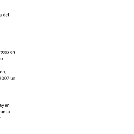
a del
cosas
en
do
eo,
 2007 un
ay en
anta.
f