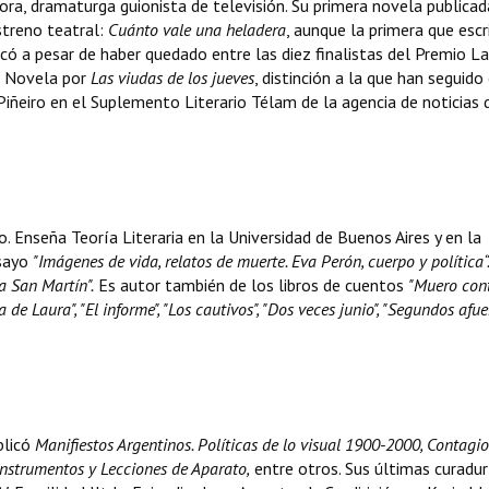
ora, dramaturga guionista de televisión. Su primera novela publicad
streno teatral:
Cuánto vale una heladera
, aunque la primera que escr
icó a pesar de haber quedado entre las diez finalistas del Premio La
de Novela por
Las
viudas de los jueves
, distinción a la que han seguido 
iñeiro en el Suplemento Literario Télam de la agencia de noticias 
. Enseña Teoría Literaria en la Universidad de Buenos Aires y en la
nsayo
"Imágenes de vida, relatos de muerte. Eva Perón, cuerpo y política“.
a San Martín".
Es autor también de los libros de cuentos
"Muero con
 de Laura", "El informe", "Los cautivos", "Dos veces junio", "Segundos afuer
blicó
Manifiestos Argentinos. Políticas de lo visual 1900-2000, Contagi
, Instrumentos y Lecciones de Aparato,
entre otros. Sus últimas curadur