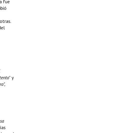
a fue
ibió
otras.
del
tento"
y
a",
osa
ías