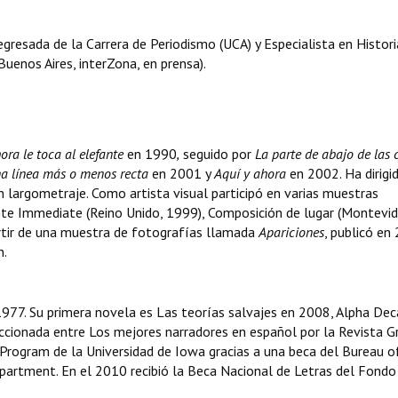
egresada de la Carrera de Periodismo (UCA) y Especialista en Histori
uenos Aires, interZona, en prensa).
ora le toca al elefante
en 1990
,
seguido por
La parte de abajo de las 
a línea más o menos recta
en 2001 y
Aquí y ahora
en 2002. Ha dirigi
n largometraje. Como artista visual participó en varias muestras
mente Immediate (Reino Unido, 1999), Composición de lugar (Montevid
artir de una muestra de fotografías llamada
Apariciones
, publicó en
n.
 1977. Su primera novela es Las teorías salvajes en 2008, Alpha Dec
ionada entre Los mejores narradores en español por la Revista Gr
 Program de la Universidad de Iowa gracias a una beca del Bureau o
partment. En el 2010 recibió la Beca Nacional de Letras del Fondo