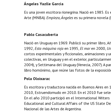
Ángeles Yazlle García
Es una joven escritora rionegrina. Nació en 1985. Es 
Arte (MNBA).
Empieza, Ángeles
es su primera novela (B
Pablo Casacuberta
Nació en Uruguay en 1969. Publicó su primer libro, A
h
1992,
Esta máquina roja
en 1995,
El mar
en 2000,
Un
cortos experimentales y ficcionales, animaciones y u
colectivas, en Uruguay y en el exterior, particular
2004), y Settimana del Uruguay (Venecia, 2007). A p
libro homónimo, que reúne las fotos de la exposició
Pola Oloixarac
Es escritora y traductora nacida en Buenos Aires en
2010, Estruendomudo en 2010. En el 2010 fue selecc
En el año 2010 participó en el International Writers
Educational and Cultural Affairs of the US State De
Nacional de las Artes de Argentina.