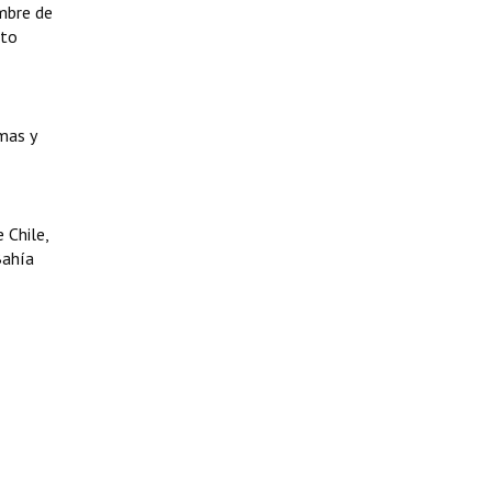
embre de
ito
mas y
 Chile,
Bahía