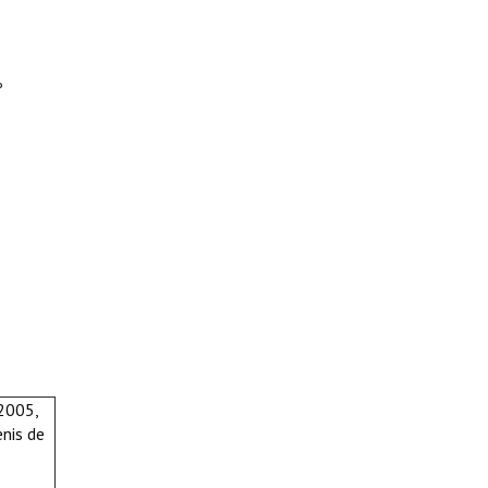
º
 2005,
enis de