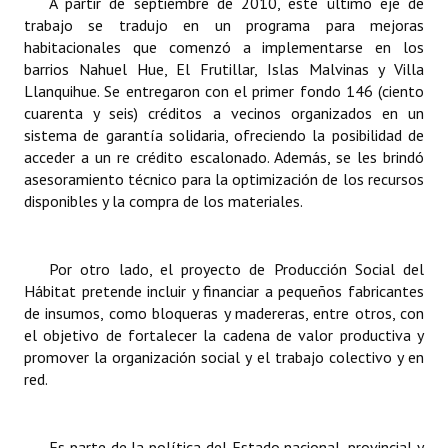
A partir de septiembre de 2010, este último eje de
Huéspedes de Honor - Registro
trabajo se tradujo en un programa para mejoras
habitacionales que comenzó a implementarse en los
Antiguos Pobladores - Registro
barrios Nahuel Hue, El Frutillar, Islas Malvinas y Villa
Llanquihue. Se entregaron con el primer fondo 146 (ciento
Reconocimientos - Registro
cuarenta y seis) créditos a vecinos organizados en un
sistema de garantía solidaria, ofreciendo la posibilidad de
Bariloche, Municipio intercultural
acceder a un re crédito escalonado. Además, se les brindó
asesoramiento técnico para la optimización de los recursos
Entrega de distinciones
disponibles y la compra de los materiales.
REFORMA DE LA CARTA ORGÁNICA
Por otro lado, el proyecto de Producción Social del
Hábitat pretende incluir y financiar a pequeños fabricantes
de insumos, como bloqueras y madereras, entre otros, con
el objetivo de fortalecer la cadena de valor productiva y
promover la organización social y el trabajo colectivo y en
red.
Es parte de la política del Estado nacional, provincial y