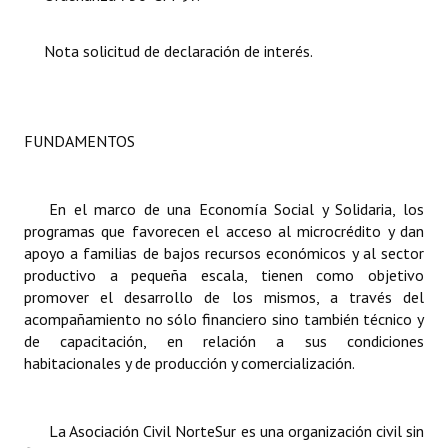
Dictámenes Asesoría Letrada
Nota solicitud de declaración de interés.
Actas de Sesión
Informes de Unidad Coordinadora
FUNDAMENTOS
Ejecución Presupuestaria
Actas de Audiencias Públicas
En el marco de una Economía Social y Solidaria, los
programas que favorecen el acceso al microcrédito y dan
NORMATIVA
apoyo a familias de bajos recursos económicos y al sector
productivo a pequeña escala, tienen como objetivo
Comunicaciones
promover el desarrollo de los mismos, a través del
acompañamiento no sólo financiero sino también técnico y
Declaraciones
de capacitación, en relación a sus condiciones
habitacionales y de producción y comercialización.
Resoluciones
Resoluciones de Presidencia
La Asociación Civil
NorteSur es una organización civil sin