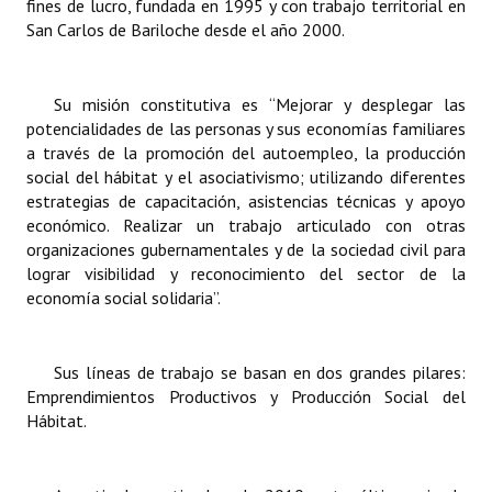
fines de lucro, fundada en 1995 y con trabajo territorial en
INSTITUCIONAL
San Carlos de Bariloche desde el año 2000.
Antiguos Pobladores
Su misión constitutiva es “Mejorar y desplegar las
Noticias Destacadas
potencialidades de las personas y sus economías familiares
a través de la promoción del autoempleo, la producción
Registros y Distinciones
social del hábitat y el asociativismo; utilizando diferentes
estrategias de capacitación, asistencias técnicas y apoyo
Datos Históricos
económico. Realizar un trabajo articulado con otras
Premio al Mérito - Registro
organizaciones gubernamentales y de la sociedad civil para
lograr visibilidad y reconocimiento del sector de la
Audiencias Públicas - Registro
economía social solidaria”.
Mujeres que Dejaron Huellas - Registro
Sus líneas de trabajo se basan en dos grandes pilares:
Periodistas Decanos - Registro
Emprendimientos Productivos y Producción Social del
Hábitat.
Ciudadano Ilustre - Registro
Banca del Vecino - Registro