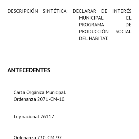
Programas
DESCRIPCIÓN SINTÉTICA: DECLARAR DE INTERÉS
MUNICIPAL EL
LEGISLACIÓN
PROGRAMA DE
PRODUCCIÓN SOCIAL
Constitución Nacional
DEL HÁBITAT.
Constitución Provincial
Carta Orgánica 2007
ANTECEDENTES
Reglamento Interno
Digesto
Carta Orgánica Municipal.
Organigrama
Ordenanza 2071-CM-10.
DOCUMENTOS
Ley nacional 26117.
Informes de Gestión
Ordenanza 730-CM-97.
Proyectos Presentados