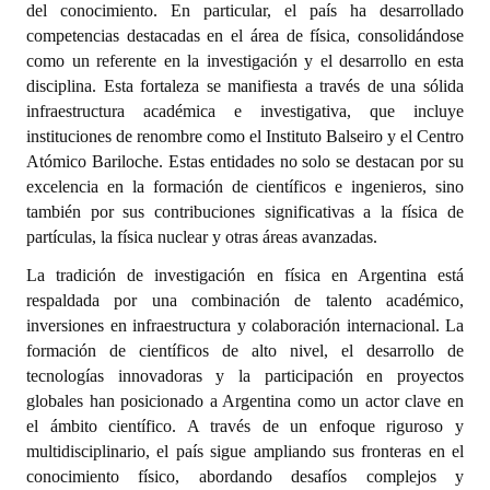
del conocimiento. En particular, el país ha desarrollado
competencias destacadas en el área de física, consolidándose
Dictámenes Asesoría Letrada
como un referente en la investigación y el desarrollo en esta
disciplina. Esta fortaleza se manifiesta a través de una sólida
Actas de Sesión
infraestructura académica e investigativa, que incluye
Informes de Unidad Coordinadora
instituciones de renombre como el Instituto Balseiro y el Centro
Atómico Bariloche. Estas entidades no solo se destacan por su
Ejecución Presupuestaria
excelencia en la formación de científicos e ingenieros, sino
también por sus contribuciones significativas a la física de
Actas de Audiencias Públicas
partículas, la física nuclear y otras áreas avanzadas.
NORMATIVA
La tradición de investigación en física en Argentina está
respaldada por una combinación de talento académico,
Comunicaciones
inversiones en infraestructura y colaboración internacional. La
formación de científicos de alto nivel, el desarrollo de
Declaraciones
tecnologías innovadoras y la participación en proyectos
globales han posicionado a Argentina como un actor clave en
Resoluciones
el ámbito científico. A través de un enfoque riguroso y
multidisciplinario, el país sigue ampliando sus fronteras en el
Resoluciones de Presidencia
conocimiento físico, abordando desafíos complejos y