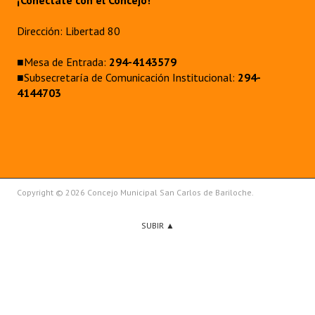
¡Conectate con el Concejo!
Dirección: Libertad 80
■Mesa de Entrada:
294-4143579
■Subsecretaría de Comunicación Institucional:
294-
4144703
Copyright © 2026 Concejo Municipal San Carlos de Bariloche.
SUBIR ▲