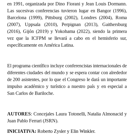
en 1991, organizada por Dino Fiorani y Jean Louis Dormann.
Huéspedes de Honor - Registro
Las sucesivas conferencias tuvieron lugar en Bangor (1996),
Barcelona (1999), Pittsburg (2002), Londres (2004), Roma
Antiguos Pobladores - Registro
(2007), Uppsala (2010), Perpignan (2013), Gaithersburg
Reconocimientos - Registro
(2016), Gijón (2019) y Yokohama (2022), siendo la primera
vez que la ICFPM se llevará a cabo en el hemisferio sur,
Bariloche, Municipio intercultural
específicamente en América Latina.
Entrega de distinciones
El programa científico incluye conferencistas internacionales de
REFORMA DE LA CARTA ORGÁNICA
diferentes ciudades del mundo y se espera contar con alrededor
de 200 asistentes, por lo que el Congreso le dará un importante
impulso académico y turístico a nuestro país y en especial a
San Carlos de Bariloche.
AUTORES
: Concejales Laura Totonelli, Natalia Almonacid y
Juan Pablo Ferrari (JSRN).
INICIATIVA:
Roberto Zysler y Elin Winkler.