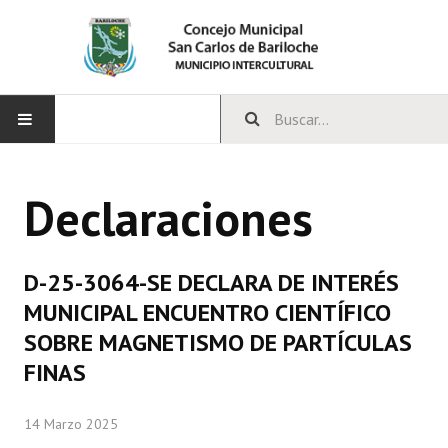
INICIO
Declaraciones
CONCEJO
Bloques Políticos
D-25-3064-SE DECLARA DE INTERÉS
Integrantes del Concejo
MUNICIPAL ENCUENTRO CIENTÍFICO
SOBRE MAGNETISMO DE PARTÍCULAS
Comisiones Permanentes
FINAS
Comisiones Especiales
14 Marzo 2025
Concejales Mandato Cumplido