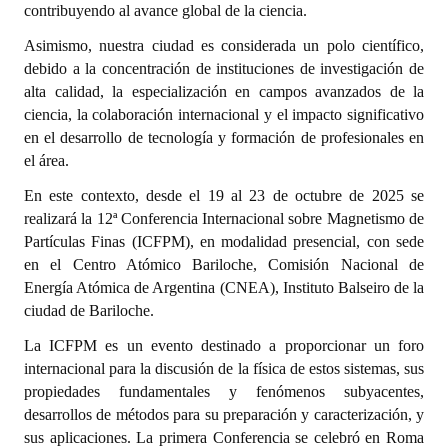
contribuyendo al avance global de la ciencia.
INSTITUCIONAL
Asimismo, nuestra ciudad es considerada un polo científico,
Antiguos Pobladores
debido a la concentración de instituciones de investigación de
alta calidad, la especialización en campos avanzados de la
Noticias Destacadas
ciencia, la colaboración internacional y el impacto significativo
en el desarrollo de tecnología y formación de profesionales en
Registros y Distinciones
el área.
Datos Históricos
En este contexto, desde el 19 al 23 de octubre de 2025 se
realizará la 12ª Conferencia Internacional sobre Magnetismo de
Premio al Mérito - Registro
Partículas Finas (ICFPM), en modalidad presencial, con sede
Audiencias Públicas - Registro
en el Centro Atómico Bariloche, Comisión Nacional de
Energía Atómica de Argentina (CNEA), Instituto Balseiro de la
Mujeres que Dejaron Huellas - Registro
ciudad de Bariloche.
Periodistas Decanos - Registro
La ICFPM es un evento destinado a proporcionar un foro
internacional para la discusión de la física de estos sistemas, sus
Ciudadano Ilustre - Registro
propiedades fundamentales y fenómenos subyacentes,
desarrollos de métodos para su preparación y caracterización, y
Banca del Vecino - Registro
sus aplicaciones. La primera Conferencia se celebró en Roma