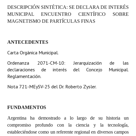
Programas
DESCRIPCIÓN SINTÉTICA:
SE DECLARA DE INTERÉS
MUNICIPAL ENCUENTRO CIENTÍFICO SOBRE
LEGISLACIÓN
MAGNETISMO DE PARTÍCULAS FINAS
Constitución Nacional
ANTECEDENTES
Constitución Provincial
Carta Orgánica Municipal.
Carta Orgánica 2007
Ordenanza 2071-CM-10: Jerarquización de las
declaraciones de interés del Concejo Municipal.
Reglamento Interno
Reglamentación.
Digesto
Nota 721-MEySV-25 del Dr. Roberto Zysler.
Organigrama
FUNDAMENTOS
DOCUMENTOS
Argentina ha demostrado a lo largo de su historia un
Informes de Gestión
compromiso profundo con la ciencia y la tecnología,
estableciéndose como un referente regional en diversos campos
Proyectos Presentados