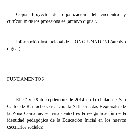
INSTITUCIONAL
Copia Proyecto de organización del encuentro y
Antiguos Pobladores
currículum de los profesionales (archivo digital).
Noticias Destacadas
Registros y Distinciones
Información Institucional de la ONG UNADENI (archivo
digital).
Datos Históricos
Premio al Mérito - Registro
Audiencias Públicas - Registro
FUNDAMENTOS
Mujeres que Dejaron Huellas - Registro
El 27 y 28 de septiembre de 2014 en la ciudad de San
Periodistas Decanos - Registro
Carlos de Bariloche se realizará la XIII Jornadas Regionales de
la Zona Comahue, el tema central es la resignificación de la
Ciudadano Ilustre - Registro
identidad pedagógica de la Educación Inicial en los nuevos
Banca del Vecino - Registro
escenarios sociales: