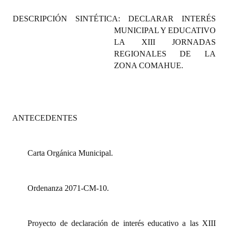
Programas
DESCRIPCIÓN SINTÉTICA: DECLARAR INTERÉS
MUNICIPAL Y EDUCATIVO
LEGISLACIÓN
LA XIII JORNADAS
REGIONALES DE LA
Constitución Nacional
ZONA COMAHUE.
Constitución Provincial
Carta Orgánica 2007
ANTECEDENTES
Reglamento Interno
Digesto
Carta Orgánica Municipal.
Organigrama
DOCUMENTOS
Ordenanza 2071-CM-10.
Informes de Gestión
Proyecto de declaración de interés educativo a las XIII
Proyectos Presentados