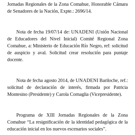
Jornadas Regionales de la Zona Comahue, Honorable Cámara
de Senadores de la Nación, Expte.: 2696/14.
Dictámenes Asesoría Letrada
Actas de Sesión
Nota de fecha 19/07/14 de: UNADENI (Unión Nacional
Informes de Unidad Coordinadora
de Educadores del Nivel Inicial) Comité Regional Zona
Comahue, a: Ministerio de Educación Río Negro, ref: solicitud
Ejecución Presupuestaria
de auspicio y aval. Solicitud crear resolución para puntaje
docente.
Actas de Audiencias Públicas
NORMATIVA
Nota de fecha agosto 2014, de UNADENI Bariloche, ref.:
solicitud de declaración de interés, firmada por Patricia
Comunicaciones
Montesino (Presidente) y Carola Cornaglia (Vicepresidente).
Declaraciones
Resoluciones
Programa de XIII Jornadas Regionales de la Zona
Comahue “La resignificación de la identidad pedagógica de la
Resoluciones de Presidencia
educación inicial en los nuevos escenarios sociales”.