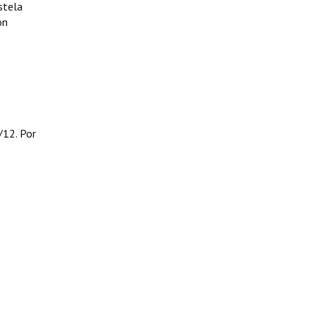
stela
ón
/12. Por