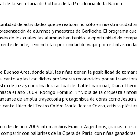
 de la Secretaría de Cultura de la Presidencia de la Nación.
ntidad de actividades que se realizan no sólo en nuestra ciudad s
epresentación de alumnos y maestros de Bariloche. El programa que
ravés de los cuales las alumnas han tenido la oportunidad de compa
iente de arte, teniendo la oportunidad de viajar por distintas ciuda
 Buenos Aires, donde allí, las niñas tienen la posibilidad de tomar 
, canto y plástica; dichos profesores reconocidos por su trayectori
ra de jazz y coordinadora actual del ballet nacional; Diana Theoch
sta el año 2009; Rodrigo Fornillo, 1º Viola de la orquesta sinfóni
cantante de amplia trayectoria protagonista de obras como Jesucri
canto lírico del Teatro Colón; María Teresa Cozza, artista plástic
o desde año 2009 intercambios Franco-Argentinos, gracias a los c
 compartir con bailarines de la Ópera de París, con niñas ganadoras