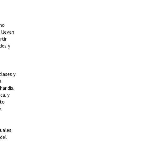
ino
 llevan
rtir
des y
clases y
a
aridis,
ca, y
sto
a.
uales,
 del