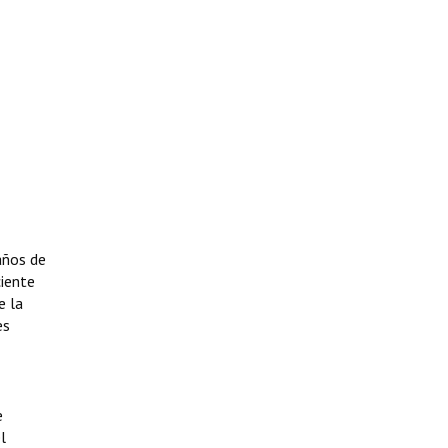
 años de
ciente
e la
es
e
l