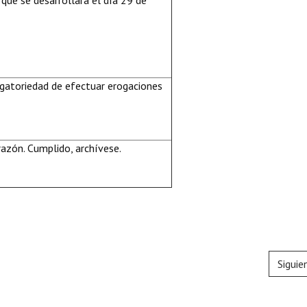
 que se desarrollará el día 29 de
igatoriedad de efectuar erogaciones
azón. Cumplido, archívese.
Siguie