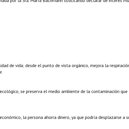
da por la Sra. María Bachmann solicitando declarar de interés mu
lidad de vida; desde el punto de vista orgánico, mejora la respiración
r.
a ecológico, se preserva el medio ambiente de la contaminación que
a económico, la persona ahorra dinero, ya que podría desplazarse a s