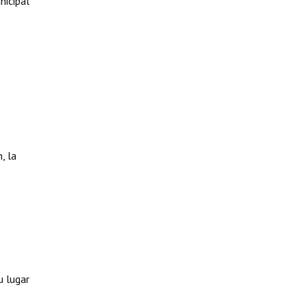
nicipal
, la
u lugar