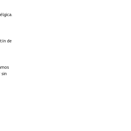
élgica.
tín de
tamos
 sin