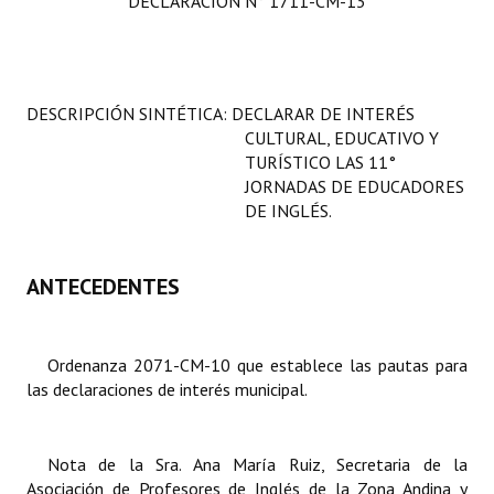
DECLARACIÓN N° 1711-CM-13
Programas
LEGISLACIÓN
DESCRIPCIÓN SINTÉTICA:
DECLARAR DE INTERÉS
Constitución Nacional
CULTURAL, EDUCATIVO Y
TURÍSTICO LAS 11°
Constitución Provincial
JORNADAS DE EDUCADORES
DE INGLÉS.
Carta Orgánica 2007
Reglamento Interno
ANTECEDENTES
Digesto
Organigrama
Ordenanza 2071-CM-10 que establece las pautas para
las declaraciones de interés municipal.
DOCUMENTOS
Informes de Gestión
Nota de la Sra. Ana María Ruiz, Secretaria de la
Asociación de Profesores de Inglés de la Zona Andina y
Proyectos Presentados