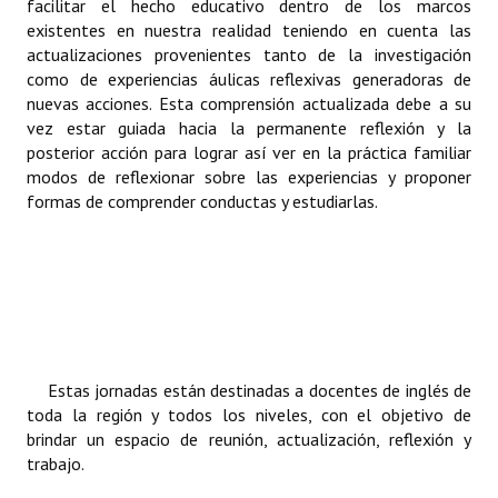
facilitar el hecho educativo dentro de los marcos
Huéspedes de Honor - Registro
existentes en nuestra realidad teniendo en cuenta las
actualizaciones provenientes tanto de la investigación
Antiguos Pobladores - Registro
como de experiencias áulicas reflexivas generadoras de
nuevas acciones. Esta comprensión actualizada debe a su
Reconocimientos - Registro
vez estar guiada hacia la permanente reflexión y la
posterior acción para lograr así ver en la práctica familiar
Bariloche, Municipio intercultural
modos de reflexionar sobre las experiencias y proponer
formas de comprender conductas y estudiarlas.
Entrega de distinciones
REFORMA DE LA CARTA ORGÁNICA
Estas jornadas están destinadas a docentes de inglés de
toda la región y todos los niveles, con el objetivo de
brindar un espacio de reunión, actualización, reflexión y
trabajo.