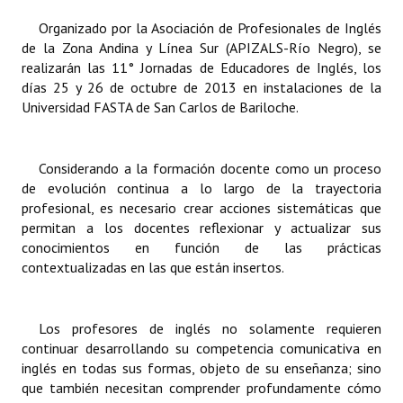
INSTITUCIONAL
Organizado por la Asociación de Profesionales de Inglés
de la Zona Andina y Línea Sur (APIZALS-Río Negro), se
Antiguos Pobladores
realizarán las 11° Jornadas de Educadores de Inglés, los
días 25 y 26 de octubre de 2013 en instalaciones de la
Noticias Destacadas
Universidad FASTA de San Carlos de Bariloche.
Registros y Distinciones
Datos Históricos
Considerando a la formación docente como un proceso
de evolución continua a lo largo de la trayectoria
Premio al Mérito - Registro
profesional, es necesario crear acciones sistemáticas que
permitan a los docentes reflexionar y actualizar sus
Audiencias Públicas - Registro
conocimientos en función de las prácticas
contextualizadas en las que están insertos.
Mujeres que Dejaron Huellas - Registro
Periodistas Decanos - Registro
Los profesores de inglés no solamente requieren
continuar desarrollando su competencia comunicativa en
Ciudadano Ilustre - Registro
inglés en todas sus formas, objeto de su enseñanza; sino
Banca del Vecino - Registro
que también necesitan comprender profundamente cómo