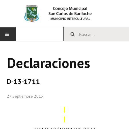
INICIO
Declaraciones
CONCEJO
Bloques Políticos
D-13-1711
Integrantes del Concejo
27 Septiembre 2013
Comisiones Permanentes
Comisiones Especiales
Concejales Mandato Cumplido