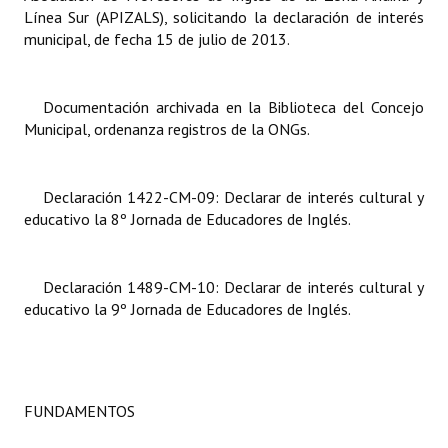
Línea Sur (APIZALS), solicitando la declaración de interés
municipal, de fecha 15 de julio de 2013.
Dictámenes Asesoría Letrada
Actas de Sesión
Documentación archivada en la Biblioteca del Concejo
Informes de Unidad Coordinadora
Municipal, ordenanza registros de la ONGs.
Ejecución Presupuestaria
Declaración 1422-CM-09: Declarar de interés cultural y
Actas de Audiencias Públicas
educativo la 8º Jornada de Educadores de Inglés.
NORMATIVA
Declaración 1489-CM-10: Declarar de interés cultural y
Comunicaciones
educativo la 9º Jornada de Educadores de Inglés.
Declaraciones
Resoluciones
FUNDAMENTOS
Resoluciones de Presidencia