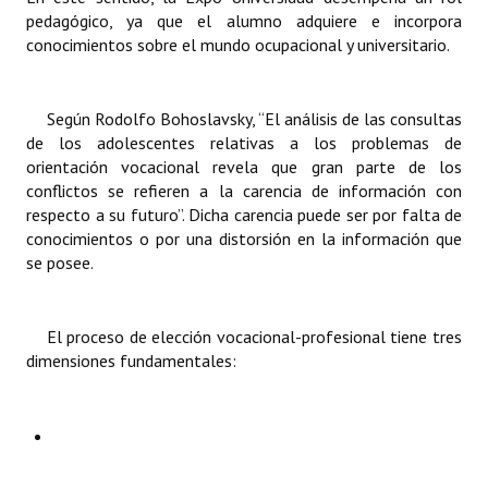
pedagógico, ya que el alumno adquiere e incorpora
conocimientos sobre el mundo ocupacional y universitario.
Dictámenes Asesoría Letrada
Actas de Sesión
Según Rodolfo Bohoslavsky, “El análisis de las consultas
Informes de Unidad Coordinadora
de los adolescentes relativas a los problemas de
orientación vocacional revela que gran parte de los
Ejecución Presupuestaria
conflictos se refieren a la carencia de información con
respecto a su futuro”. Dicha carencia puede ser por falta de
Actas de Audiencias Públicas
conocimientos o por una distorsión en la información que
se posee.
NORMATIVA
Comunicaciones
El proceso de elección vocacional-profesional tiene tres
dimensiones fundamentales:
Declaraciones
Resoluciones
Resoluciones de Presidencia