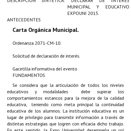
DESCRIPCIÓN SINTÉTICA: DECLARAR DE INTERÉS
Programas
MUNICIPAL Y EDUCATIVO
EXPOUNI 2015.
LEGISLACIÓN
ANTECEDENTES
Carta Orgánica Municipal.
Constitución Nacional
Ordenanza 2071-CM-10.
Constitución Provincial
Solicitud de declaración de interés.
Carta Orgánica 2007
Gacetilla informativa del evento
Reglamento Interno
FUNDAMENTOS
Digesto
Se considera que la articulación de todos los niveles
educativos y modalidades debe superar los
Organigrama
comportamientos estancos para la mejora de la calidad
educativa, teniendo como meta principal la continuidad
DOCUMENTOS
educativa de los alumnos. La institución educativa es un
lugar de privilegio para transmitir información a través de
Informes de Gestión
distintas estrategias que logren con eficacia dicho trabajo.
En este sentido, la Expo Universidad desempeña un rol
Proyectos Presentados