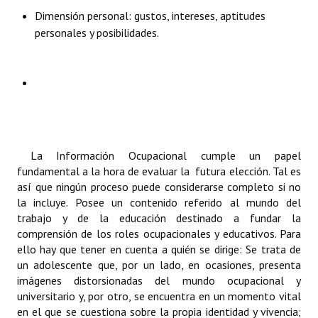
INSTITUCIONAL
Dimensión personal: gustos, intereses, aptitudes
personales y posibilidades.
Antiguos Pobladores
Noticias Destacadas
Registros y Distinciones
Datos Históricos
La Información Ocupacional cumple un papel
Premio al Mérito - Registro
fundamental a la hora de evaluar la futura elección. Tal es
así que ningún proceso puede considerarse completo si no
Audiencias Públicas - Registro
la incluye. Posee un contenido referido al mundo del
Mujeres que Dejaron Huellas - Registro
trabajo y de la educación destinado a fundar la
comprensión de los roles ocupacionales y educativos. Para
Periodistas Decanos - Registro
ello hay que tener en cuenta a quién se dirige: Se trata de
un adolescente que, por un lado, en ocasiones, presenta
Ciudadano Ilustre - Registro
imágenes distorsionadas del mundo ocupacional y
universitario y, por otro, se encuentra en un momento vital
Banca del Vecino - Registro
en el que se cuestiona sobre la propia identidad y vivencia;