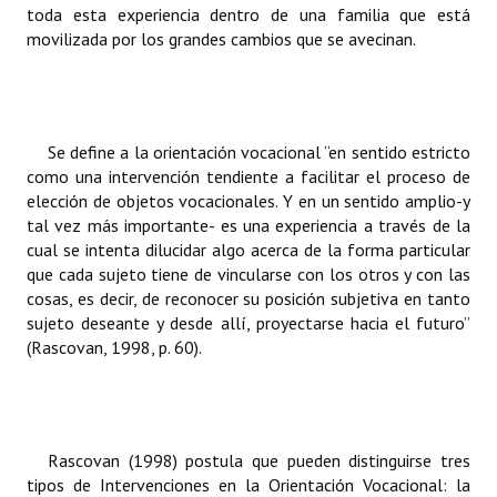
toda esta experiencia dentro de una familia que está
Huéspedes de Honor - Registro
movilizada por los grandes cambios que se avecinan.
Antiguos Pobladores - Registro
Reconocimientos - Registro
Se define a la orientación vocacional “en sentido estricto
Bariloche, Municipio intercultural
como una intervención tendiente a facilitar el proceso de
elección de objetos vocacionales. Y en un sentido amplio-y
Entrega de distinciones
tal vez más importante- es una experiencia a través de la
cual se intenta dilucidar algo acerca de la forma particular
REFORMA DE LA CARTA ORGÁNICA
que cada sujeto tiene de vincularse con los otros y con las
cosas, es decir, de reconocer su posición subjetiva en tanto
sujeto deseante y desde allí, proyectarse hacia el futuro”
(Rascovan, 1998, p. 60).
Rascovan (1998) postula que pueden distinguirse tres
tipos de Intervenciones en la Orientación Vocacional: la