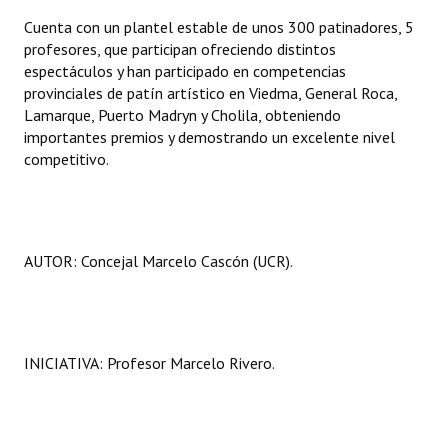
Huéspedes de Honor - Registro
Cuenta con un plantel estable de unos 300 patinadores, 5
profesores, que participan ofreciendo distintos
Antiguos Pobladores - Registro
espectáculos y han participado en competencias
provinciales de patín artístico en Viedma, General Roca,
Reconocimientos - Registro
Lamarque, Puerto Madryn y Cholila, obteniendo
importantes premios y demostrando un excelente nivel
Bariloche, Municipio intercultural
competitivo.
Entrega de distinciones
REFORMA DE LA CARTA ORGÁNICA
AUTOR: Concejal Marcelo Cascón (UCR).
INICIATIVA: Profesor Marcelo Rivero.