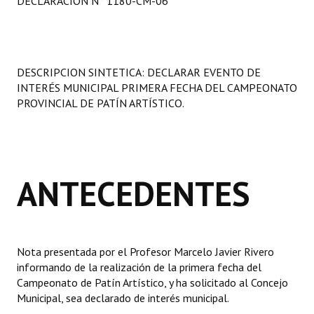
DECLARACIÓN N° 1180-CM-06
Programas
LEGISLACIÓN
DESCRIPCION SINTETICA: DECLARAR EVENTO DE
Constitución Nacional
INTERÉS MUNICIPAL PRIMERA FECHA DEL CAMPEONATO
PROVINCIAL DE PATÍN ARTÍSTICO.
Constitución Provincial
Carta Orgánica 2007
Reglamento Interno
ANTECEDENTES
Digesto
Organigrama
Nota presentada por el Profesor Marcelo Javier Rivero
DOCUMENTOS
informando de la realización de la primera fecha del
Campeonato de Patín Artístico, y ha solicitado al Concejo
Informes de Gestión
Municipal, sea declarado de interés municipal.
Proyectos Presentados