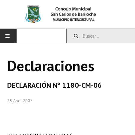
INICIO
Declaraciones
CONCEJO
Bloques Políticos
DECLARACIÓN N° 1180-CM-06
Integrantes del Concejo
25 Abril 2007
Comisiones Permanentes
Comisiones Especiales
Concejales Mandato Cumplido