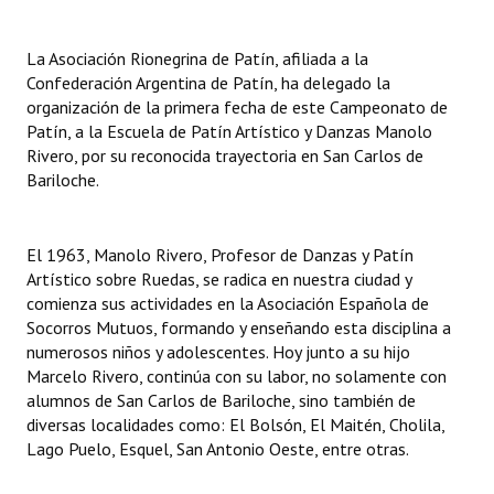
INSTITUCIONAL
La Asociación Rionegrina de Patín, afiliada a la
Antiguos Pobladores
Confederación Argentina de Patín, ha delegado la
organización de la primera fecha de este Campeonato de
Noticias Destacadas
Patín, a la Escuela de Patín Artístico y Danzas Manolo
Rivero, por su reconocida trayectoria en San Carlos de
Registros y Distinciones
Bariloche.
Datos Históricos
Premio al Mérito - Registro
El 1963, Manolo Rivero, Profesor de Danzas y Patín
Artístico sobre Ruedas, se radica en nuestra ciudad y
Audiencias Públicas - Registro
comienza sus actividades en la Asociación Española de
Socorros Mutuos, formando y enseñando esta disciplina a
Mujeres que Dejaron Huellas - Registro
numerosos niños y adolescentes. Hoy junto a su hijo
Marcelo Rivero, continúa con su labor, no solamente con
Periodistas Decanos - Registro
alumnos de San Carlos de Bariloche, sino también de
diversas localidades como: El Bolsón, El Maitén, Cholila,
Ciudadano Ilustre - Registro
Lago Puelo, Esquel, San Antonio Oeste, entre otras.
Banca del Vecino - Registro