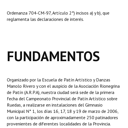
Dictámenes Asesoría Letrada
Ordenanza 704-CM-97, Artículo 2°) incisos a) y b), que
reglamenta las declaraciones de interés.
Actas de Sesión
Informes de Unidad Coordinadora
Ejecución Presupuestaria
FUNDAMENTOS
Actas de Audiencias Públicas
NORMATIVA
Organizado por la Escuela de Patín Artístico y Danzas
Comunicaciones
Manolo Rivero y con el auspicio de la Asociación Rionegrina
de Patín (A.R.P.A), nuestra ciudad será sede de la primera
Declaraciones
fecha del Campeonato Provincial de Patín Artístico sobre
Ruedas, a realizarse en instalaciones del Gimnasio
Resoluciones
Municipal N° 1, los días 16, 17, 18 y 19 de marzo de 2006,
con la participación de aproximadamente 250 patinadores
Resoluciones de Presidencia
provenientes de diferentes localidades de la Provincia.