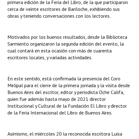
primera edición de la Feria del Libro, de la que participaron
INSTITUCIONAL
cerca de veinte escritores de Bariloche, exhibiendo sus
obras y teniendo conversaciones con los lectores.
Antiguos Pobladores
Noticias Destacadas
Motivados por los buenos resultados, desde la Biblioteca
Sarmiento organizaron la segunda edición del evento, la
Registros y Distinciones
cual contará en esta ocasión con más de cuarenta
Datos Históricos
escritores locales, y variadas actividades.
Premio al Mérito - Registro
En este sentido, está confirmada la presencia del Coro
Audiencias Públicas - Registro
Melipal para el cierre de la primera jornada y la visita desde
Buenos Aires del escritor, editor y periodista Oche Califa,
Mujeres que Dejaron Huellas - Registro
quien fue además hasta mayo de 2021 director
Institucional y Cultural de la Fundación El Libro y director
Periodistas Decanos - Registro
de la Feria Internacional del Libro de Buenos Aires.
Ciudadano Ilustre - Registro
Banca del Vecino - Registro
Asimismo, el miércoles 20 la reconocida escritora Luisa