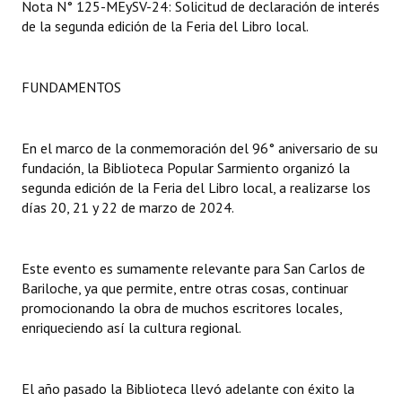
Nota N° 125-MEySV-24: Solicitud de declaración de interés
de la segunda edición de la Feria del Libro local.
Dictámenes Asesoría Letrada
Actas de Sesión
FUNDAMENTOS
Informes de Unidad Coordinadora
Ejecución Presupuestaria
En el marco de la conmemoración del 96° aniversario de su
fundación, la Biblioteca Popular Sarmiento organizó la
Actas de Audiencias Públicas
segunda edición de la Feria del Libro local, a realizarse los
días 20, 21 y 22 de marzo de 2024.
NORMATIVA
Comunicaciones
Este evento es sumamente relevante para San Carlos de
Bariloche, ya que permite, entre otras cosas, continuar
Declaraciones
promocionando la obra de muchos escritores locales,
enriqueciendo así la cultura regional.
Resoluciones
Resoluciones de Presidencia
El año pasado la Biblioteca llevó adelante con éxito la