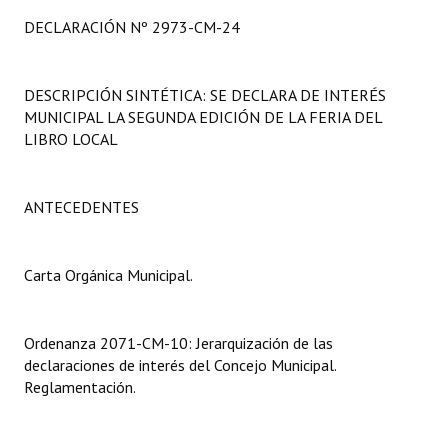
Programas
DECLARACIÓN Nº 2973-CM-24
LEGISLACIÓN
DESCRIPCIÓN SINTÉTICA: SE DECLARA DE INTERÉS
Constitución Nacional
MUNICIPAL LA SEGUNDA EDICIÓN DE LA FERIA DEL
LIBRO LOCAL
Constitución Provincial
Carta Orgánica 2007
ANTECEDENTES
Reglamento Interno
Carta Orgánica Municipal.
Digesto
Organigrama
Ordenanza 2071-CM-10: Jerarquización de las
DOCUMENTOS
declaraciones de interés del Concejo Municipal.
Reglamentación.
Informes de Gestión
Proyectos Presentados