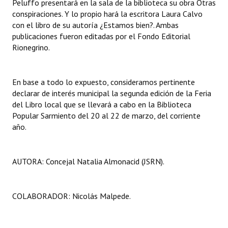
Peluffo presentará en la sala de la biblioteca su obra Otras
Huéspedes de Honor - Registro
conspiraciones. Y lo propio hará la escritora Laura Calvo
con el libro de su autoría ¿Estamos bien?. Ambas
Antiguos Pobladores - Registro
publicaciones fueron editadas por el Fondo Editorial
Rionegrino.
Reconocimientos - Registro
Bariloche, Municipio intercultural
En base a todo lo expuesto, consideramos pertinente
declarar de interés municipal la segunda edición de la Feria
Entrega de distinciones
del Libro local que se llevará a cabo en la Biblioteca
Popular Sarmiento del 20 al 22 de marzo, del corriente
REFORMA DE LA CARTA ORGÁNICA
año.
AUTORA: Concejal Natalia Almonacid (JSRN).
COLABORADOR: Nicolás Malpede.