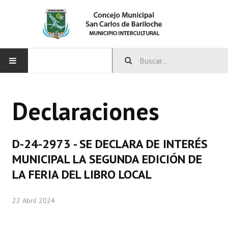
INICIO
Declaraciones
CONCEJO
Bloques Políticos
D-24-2973 - SE DECLARA DE INTERÉS
Integrantes del Concejo
MUNICIPAL LA SEGUNDA EDICIÓN DE
LA FERIA DEL LIBRO LOCAL
Comisiones Permanentes
Comisiones Especiales
22 Abril 2024
Concejales Mandato Cumplido