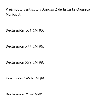
Preámbulo y artículo 70, inciso 2 de la Carta Orgánica
Dictámenes Asesoría Letrada
Municipal.
Actas de Sesión
Informes de Unidad Coordinadora
Declaración 163‑CM‑93.
Ejecución Presupuestaria
Declaración 377‑CM‑96.
Actas de Audiencias Públicas
NORMATIVA
Declaración 559‑CM‑98.
Comunicaciones
Resolución 345‑PCM‑98.
Declaraciones
Resoluciones
Declaración 795‑CM‑01.
Resoluciones de Presidencia