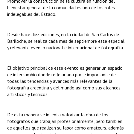
Promover la construcción de la cultura en función del
Huéspedes de Honor - Registro
bienestar general de la comunidad es uno de los roles
indelegables del Estado.
Antiguos Pobladores - Registro
Reconocimientos - Registro
Desde hace diez ediciones, en la ciudad de San Carlos de
Bariloche, se realiza cada mes de septiembre este especial
Bariloche, Municipio intercultural
y relevante evento nacional e internacional de fotografía.
Entrega de distinciones
El objetivo principal de este evento es generar un espacio
REFORMA DE LA CARTA ORGÁNICA
de intercambio donde reflejar una parte importante de
todas las tendencias y avances más relevantes de la
fotografía argentina y del mundo así como sus alcances
artísticos y técnicos.
De esta manera se intenta valorizar la obra de los
fotógrafos que trabajan profesionalmente, pero también
de aquellos que realizan su labor como amateurs, además