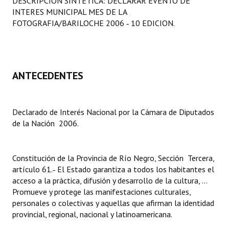
DESCRIPCION SINTETICA: DECLARAR EVENTO DE
Programas
INTERES MUNICIPAL MES DE LA
FOTOGRAFIA/BARILOCHE 2006 ‑ 10 EDICION.
LEGISLACIÓN
Constitución Nacional
ANTECEDENTES
Constitución Provincial
Carta Orgánica 2007
Declarado de Interés Nacional por la Cámara de Diputados
Reglamento Interno
de la Nación  2006.
Digesto
Constitución de la Provincia de Río Negro, Sección Tercera,
Organigrama
artículo 61.‑ El Estado garantiza a todos los habitantes el
acceso a la práctica, difusión y desarrollo de la cultura, ...
DOCUMENTOS
Promueve y protege las manifestaciones culturales,
personales o colectivas y aquellas que afirman la identidad
Informes de Gestión
provincial, regional, nacional y latinoamericana.
Proyectos Presentados