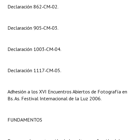
INSTITUCIONAL
Declaración 862‑CM‑02.
Antiguos Pobladores
Declaración 905‑CM‑03.
Noticias Destacadas
Registros y Distinciones
Declaración 1003‑CM‑04.
Datos Históricos
Premio al Mérito - Registro
Declaración 1117‑CM‑05.
Audiencias Públicas - Registro
Adhesión a los XVI Encuentros Abiertos de Fotografía en
Mujeres que Dejaron Huellas - Registro
Bs. As. Festival Internacional de la Luz 2006.
Periodistas Decanos - Registro
FUNDAMENTOS
Ciudadano Ilustre - Registro
Banca del Vecino - Registro