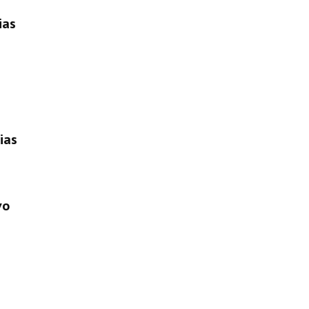
ias
ias
vo