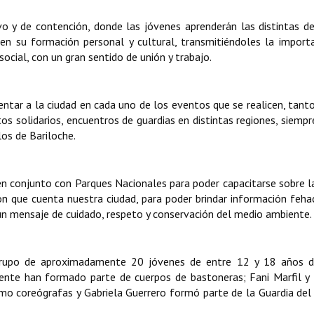
ivo y de contención, donde las jóvenes aprenderán las distintas d
s en su formación personal y cultural, transmitiéndoles la import
social, con un gran sentido de unión y trabajo.
ntar a la ciudad en cada uno de los eventos que se realicen, tanto
tos solidarios, encuentros de guardias en distintas regiones, siempr
os de Bariloche.
en conjunto con Parques Nacionales para poder capacitarse sobre la
on que cuenta nuestra ciudad, para poder brindar información feha
 un mensaje de cuidado, respeto y conservación del medio ambiente.
 grupo de aproximadamente 20 jóvenes de entre 12 y 18 años d
mente han formado parte de cuerpos de bastoneras; Fani Marfil y
omo coreógrafas y Gabriela Guerrero formó parte de la Guardia de