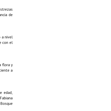
estrezas
ancia de
 a nivel
e con el
 flora y
ciente a
e edad,
 Fabiana
l Bosque