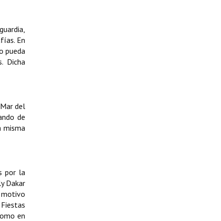
guardia,
fías. En
mo pueda
. Dicha
 Mar del
pando de
la misma
s por la
ly Dakar
n motivo
 Fiestas
 como en