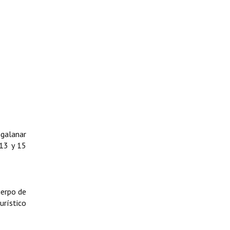
ngalanar
13 y 15
uerpo de
urístico