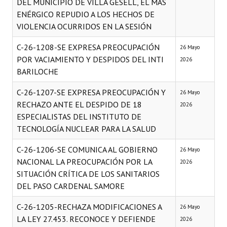
DEL MUNICIPIO DE VILLA GESELL, EL MÁS
ENÉRGICO REPUDIO A LOS HECHOS DE
Dictámenes Asesoría Letrada
VIOLENCIA OCURRIDOS EN LA SESIÓN
Actas de Sesión
C-26-1208-SE EXPRESA PREOCUPACIÓN
26 Mayo
POR VACIAMIENTO Y DESPIDOS DEL INTI
2026
Informes de Unidad Coordinadora
BARILOCHE
Ejecución Presupuestaria
C-26-1207-SE EXPRESA PREOCUPACIÓN Y
26 Mayo
Actas de Audiencias Públicas
RECHAZO ANTE EL DESPIDO DE 18
2026
ESPECIALISTAS DEL INSTITUTO DE
NORMATIVA
TECNOLOGÍA NUCLEAR PARA LA SALUD
C-26-1206-SE COMUNICA AL GOBIERNO
Comunicaciones
26 Mayo
NACIONAL LA PREOCUPACIÓN POR LA
2026
Declaraciones
SITUACIÓN CRÍTICA DE LOS SANITARIOS
DEL PASO CARDENAL SAMORE
Resoluciones
C-26-1205-RECHAZA MODIFICACIONES A
26 Mayo
Resoluciones de Presidencia
LA LEY 27.453. RECONOCE Y DEFIENDE
2026