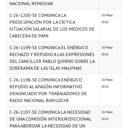
NACIONAL REMEDIAR
Huéspedes de Honor - Registro
C-26-1200-SE COMUNICA LA
26 Mayo
Antiguos Pobladores - Registro
PREOCUPACIÓN POR LA CRÍTICA
2026
SITUACIÓN SALARIAL DE LOS MÉDICOS DE
Reconocimientos - Registro
CABECERA DE PAMI
Bariloche, Municipio intercultural
C-26-1199-SE COMUNICA EL ENÉRGICO
26 Mayo
Entrega de distinciones
RECHAZO Y REPUDIO A LAS EXPRESIONES
2026
DEL CANCILLER PABLO QUIRNO SOBRE LA
REFORMA DE LA CARTA ORGÁNICA
SOBERANÍA DE LAS ISLAS MALVINAS
C-26-1198-SE COMUNICA ENÉRGICO
26 Mayo
REPUDIO AL APAGÓN INFORMATIVO
2026
DENUNCIADO POR TRABAJADORES DE
RADIO NACIONAL BARILOCHE
C-26-1197-SE COMUNICA LA NECESIDAD
26 Mayo
DE UNA COMISIÓN INTERJURIDICCIONAL
2026
PARA ABORDAR LA NECESIDAD DE UN