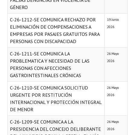
FALSAS DENUNCIAS EN VIOLENCIA DE
Programas
GÉNERO
C-26-1212-SE COMUNICA RECHAZO POR
LEGISLACIÓN
19 Junio
ELIMINACIÓN DE COMPENSACIONES A
2026
Constitución Nacional
EMPRESAS POR PASAJES GRATUITOS PARA
PERSONAS CON DISCAPACIDAD
Constitución Provincial
C-26-1211-SE COMUNICA LA
26 Mayo
Carta Orgánica 2007
PROBLEMATICA Y NECESIDAD DE LAS
2026
PERSONAS CON AFECCIONES
Reglamento Interno
GASTROINTESTINALES CRÓNICAS
Digesto
C-26-1210-SE COMUNICA SOLICITUD
26 Mayo
URGENTE POR RESTITUCIÓN
Organigrama
2026
INTERNACIONAL Y PROTECCIÓN INTEGRAL
DOCUMENTOS
DE MENOR
C-26-1209-SE COMUNICA A LA
Informes de Gestión
26 Mayo
PRESIDENCIA DEL CONCEJO DELIBERANTE
2026
Proyectos Presentados