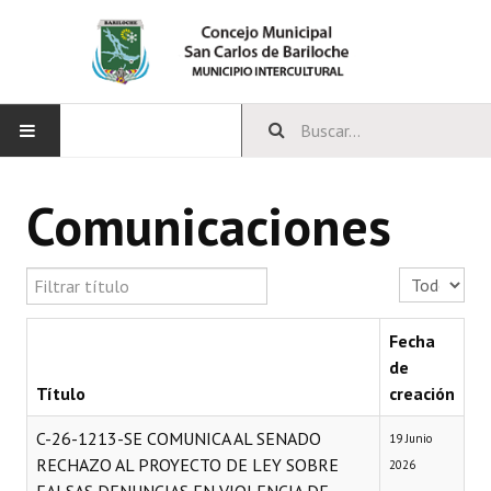
INICIO
Comunicaciones
CONCEJO
Filtrar título
Cantidad a 
Bloques Políticos
Integrantes del Concejo
Fecha
de
Comisiones Permanentes
Título
creación
Comisiones Especiales
C-26-1213-SE COMUNICA AL SENADO
19 Junio
RECHAZO AL PROYECTO DE LEY SOBRE
2026
Concejales Mandato Cumplido