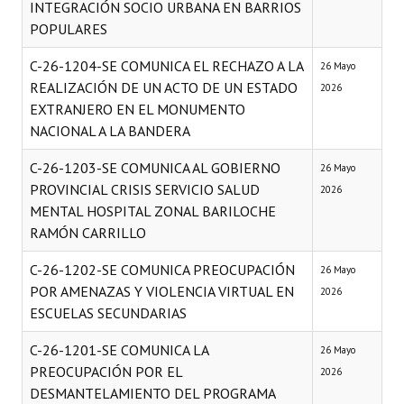
INTEGRACIÓN SOCIO URBANA EN BARRIOS
INSTITUCIONAL
POPULARES
Antiguos Pobladores
C-26-1204-SE COMUNICA EL RECHAZO A LA
26 Mayo
REALIZACIÓN DE UN ACTO DE UN ESTADO
2026
Noticias Destacadas
EXTRANJERO EN EL MONUMENTO
Registros y Distinciones
NACIONAL A LA BANDERA
Datos Históricos
C-26-1203-SE COMUNICA AL GOBIERNO
26 Mayo
PROVINCIAL CRISIS SERVICIO SALUD
2026
Premio al Mérito - Registro
MENTAL HOSPITAL ZONAL BARILOCHE
RAMÓN CARRILLO
Audiencias Públicas - Registro
C-26-1202-SE COMUNICA PREOCUPACIÓN
26 Mayo
Mujeres que Dejaron Huellas - Registro
POR AMENAZAS Y VIOLENCIA VIRTUAL EN
2026
Periodistas Decanos - Registro
ESCUELAS SECUNDARIAS
Ciudadano Ilustre - Registro
C-26-1201-SE COMUNICA LA
26 Mayo
PREOCUPACIÓN POR EL
2026
Banca del Vecino - Registro
DESMANTELAMIENTO DEL PROGRAMA