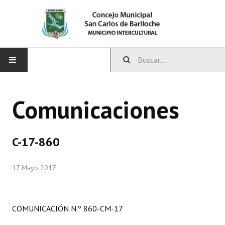
INICIO
Comunicaciones
CONCEJO
Bloques Políticos
C-17-860
Integrantes del Concejo
17 Mayo 2017
Comisiones Permanentes
Comisiones Especiales
COMUNICACIÓN N.º 860-CM-17
Concejales Mandato Cumplido