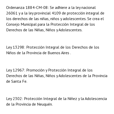
INSTITUCIONAL
Ordenanza 1884-CM-08: Se adhiere a la ley nacional
26061 y a la ley provincial 4109 de protección integral de
Antiguos Pobladores
los derechos de las niñas, niños y adolescentes. Se crea el
Consejo Municipal para la Protección Integral de los
Noticias Destacadas
Derechos de las Niñas, Niños y Adolescentes.
Registros y Distinciones
Datos Históricos
Ley 13298: Protección Integral de los Derechos de los
Niños de la Provincia de Buenos Aires .
Premio al Mérito - Registro
Audiencias Públicas - Registro
Ley 12967: Promoción y Protección Integral de los
Derechos de las Niñas, Niños y Adolescentes de la Provincia
Mujeres que Dejaron Huellas - Registro
de Santa Fe.
Periodistas Decanos - Registro
Ley 2302: Protección Integral de la Niñez y la Adolescencia
Ciudadano Ilustre - Registro
de la Provincia de Neuquén.
Banca del Vecino - Registro