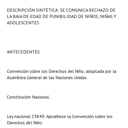
Programas
DESCRIPCIÓN SINTÉTICA: SE COMUNICA RECHAZO DE
LA BAJA DE EDAD DE PUNIBILIDAD DE NIÑOS, NIÑAS Y
LEGISLACIÓN
ADOLESCENTES
Constitución Nacional
Constitución Provincial
ANTECEDENTES
Carta Orgánica 2007
Reglamento Interno
Convención sobre los Derechos del Niño, adoptada por la
Asamblea General de las Naciones Unidas.
Digesto
Organigrama
Constitución Nacional.
DOCUMENTOS
Ley nacional 23849: Apruébese la Convención sobre los
Informes de Gestión
Derechos del Niño.
Proyectos Presentados