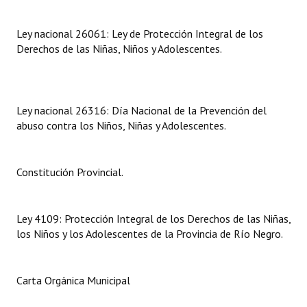
Dictámenes Asesoría Letrada
Ley nacional 26061: Ley de Protección Integral de los
Derechos de las Niñas, Niños y Adolescentes.
Actas de Sesión
Informes de Unidad Coordinadora
Ley nacional 26316: Día Nacional de la Prevención del
Ejecución Presupuestaria
abuso contra los Niños, Niñas y Adolescentes.
Actas de Audiencias Públicas
NORMATIVA
Constitución Provincial.
Comunicaciones
Ley 4109: Protección Integral de los Derechos de las Niñas,
Declaraciones
los Niños y los Adolescentes de la Provincia de Río Negro.
Resoluciones
Carta Orgánica Municipal
Resoluciones de Presidencia