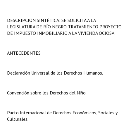
Programas
LEGISLACIÓN
DESCRIPCIÓN SINTÉTICA: SE SOLICITA A LA
LEGISLATURA DE RÍO NEGRO TRATAMIENTO PROYECTO
Constitución Nacional
DE IMPUESTO INMOBILIARIO A LA VIVIENDA OCIOSA
Constitución Provincial
ANTECEDENTES
Carta Orgánica 2007
Reglamento Interno
Declaración Universal de los Derechos Humanos.
Digesto
Convención sobre los Derechos del Niño.
Organigrama
DOCUMENTOS
Pacto Internacional de Derechos Económicos, Sociales y
Culturales.
Informes de Gestión
Proyectos Presentados