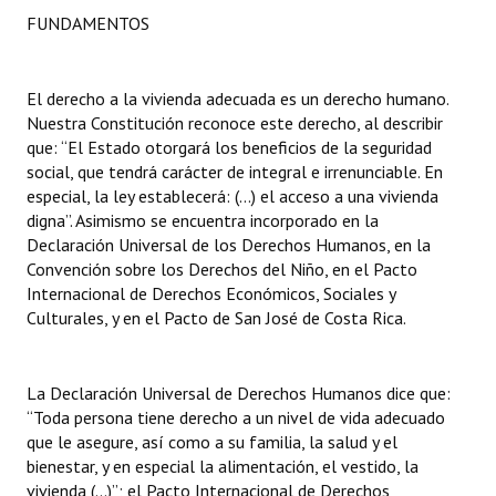
INSTITUCIONAL
FUNDAMENTOS
Antiguos Pobladores
El derecho a la vivienda adecuada es un derecho humano.
Noticias Destacadas
Nuestra Constitución reconoce este derecho, al describir
que: “El Estado otorgará los beneficios de la seguridad
Registros y Distinciones
social, que tendrá carácter de integral e irrenunciable. En
especial, la ley establecerá: (…) el acceso a una vivienda
Datos Históricos
digna”. Asimismo se encuentra incorporado en la
Declaración Universal de los Derechos Humanos, en la
Premio al Mérito - Registro
Convención sobre los Derechos del Niño, en el Pacto
Audiencias Públicas - Registro
Internacional de Derechos Económicos, Sociales y
Culturales, y en el Pacto de San José de Costa Rica.
Mujeres que Dejaron Huellas - Registro
Periodistas Decanos - Registro
La Declaración Universal de Derechos Humanos dice que:
“Toda persona tiene derecho a un nivel de vida adecuado
Ciudadano Ilustre - Registro
que le asegure, así como a su familia, la salud y el
bienestar, y en especial la alimentación, el vestido, la
Banca del Vecino - Registro
vivienda (…)”; el Pacto Internacional de Derechos