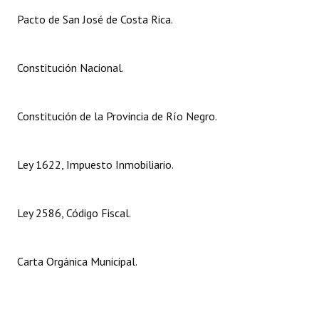
Pacto de San José de Costa Rica.
Dictámenes Asesoría Letrada
Actas de Sesión
Constitución Nacional.
Informes de Unidad Coordinadora
Constitución de la Provincia de Río Negro.
Ejecución Presupuestaria
Actas de Audiencias Públicas
Ley 1622, Impuesto Inmobiliario.
NORMATIVA
Comunicaciones
Ley 2586, Código Fiscal.
Declaraciones
Carta Orgánica Municipal.
Resoluciones
Resoluciones de Presidencia