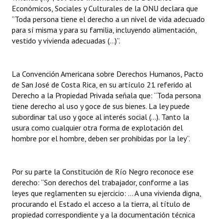
Económicos, Sociales y Culturales de la ONU declara que
Huéspedes de Honor - Registro
“Toda persona tiene el derecho a un nivel de vida adecuado
para sí misma y para su familia, incluyendo alimentación,
Antiguos Pobladores - Registro
vestido y vivienda adecuadas (…)”.
Reconocimientos - Registro
Bariloche, Municipio intercultural
La Convención Americana sobre Derechos Humanos, Pacto
de San José de Costa Rica, en su artículo 21 referido al
Entrega de distinciones
Derecho a la Propiedad Privada señala que: “Toda persona
tiene derecho al uso y goce de sus bienes. La ley puede
REFORMA DE LA CARTA ORGÁNICA
subordinar tal uso y goce al interés social (…). Tanto la
usura como cualquier otra forma de explotación del
hombre por el hombre, deben ser prohibidas por la ley”.
Por su parte la Constitución de Río Negro reconoce ese
derecho: “Son derechos del trabajador, conforme a las
leyes que reglamenten su ejercicio: ... A una vivienda digna,
procurando el Estado el acceso a la tierra, al título de
propiedad correspondiente y a la documentación técnica