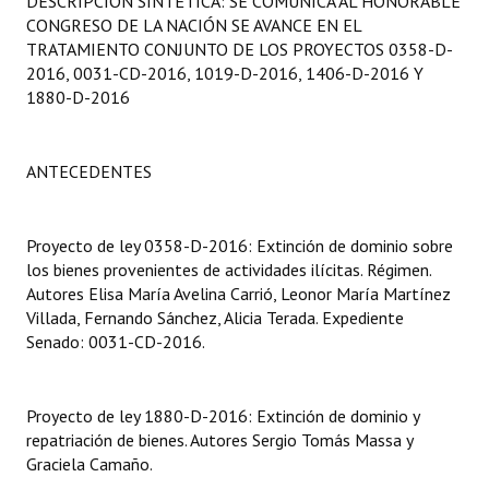
DESCRIPCIÓN SINTÉTICA: SE COMUNICA AL HONORABLE
Programas
CONGRESO DE LA NACIÓN SE AVANCE EN EL
TRATAMIENTO CONJUNTO DE LOS PROYECTOS 0358-D-
LEGISLACIÓN
2016, 0031-CD-2016, 1019-D-2016, 1406-D-2016 Y
1880-D-2016
Constitución Nacional
Constitución Provincial
ANTECEDENTES
Carta Orgánica 2007
Proyecto de ley 0358-D-2016: Extinción de dominio sobre
Reglamento Interno
los bienes provenientes de actividades ilícitas. Régimen.
Autores Elisa María Avelina Carrió, Leonor María Martínez
Digesto
Villada, Fernando Sánchez, Alicia Terada. Expediente
Senado: 0031-CD-2016.
Organigrama
DOCUMENTOS
Proyecto de ley 1880-D-2016: Extinción de dominio y
repatriación de bienes. Autores Sergio Tomás Massa y
Informes de Gestión
Graciela Camaño.
Proyectos Presentados