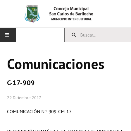
INICIO
Comunicaciones
CONCEJO
Bloques Políticos
C-17-909
Integrantes del Concejo
29 Diciembre 2017
Comisiones Permanentes
COMUNICACIÓN N.º 909-CM-17
Comisiones Especiales
Concejales Mandato Cumplido