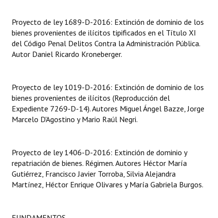
Dictámenes Asesoría Letrada
Proyecto de ley 1689-D-2016: Extinción de dominio de los
bienes provenientes de ilícitos tipificados en el Título XI
Actas de Sesión
del Código Penal Delitos Contra la Administración Pública.
Autor Daniel Ricardo Kroneberger.
Informes de Unidad Coordinadora
Ejecución Presupuestaria
Proyecto de ley 1019-D-2016: Extinción de dominio de los
bienes provenientes de ilícitos (Reproducción del
Actas de Audiencias Públicas
Expediente 7269-D-14). Autores Miguel Ángel Bazze, Jorge
Marcelo D'Agostino y Mario Raúl Negri.
NORMATIVA
Comunicaciones
Proyecto de ley 1406-D-2016: Extinción de dominio y
repatriación de bienes. Régimen. Autores Héctor María
Declaraciones
Gutiérrez, Francisco Javier Torroba, Silvia Alejandra
Resoluciones
Martínez, Héctor Enrique Olivares y María Gabriela Burgos.
Resoluciones de Presidencia
FUNDAMENTOS