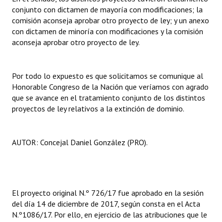
conjunto con dictamen de mayoría con modificaciones; la
Huéspedes de Honor - Registro
comisión aconseja aprobar otro proyecto de ley; y un anexo
Antiguos Pobladores - Registro
con dictamen de minoría con modificaciones y la comisión
aconseja aprobar otro proyecto de ley.
Reconocimientos - Registro
Bariloche, Municipio intercultural
Por todo lo expuesto es que solicitamos se comunique al
Honorable Congreso de la Nación que veríamos con agrado
Entrega de distinciones
que se avance en el tratamiento conjunto de los distintos
proyectos de ley relativos a la extinción de dominio.
REFORMA DE LA CARTA ORGÁNICA
AUTOR: Concejal Daniel González (PRO).
El proyecto original N.º 726/17 fue aprobado en la sesión
del día 14 de diciembre de 2017, según consta en el Acta
N.º1086/17. Por ello, en ejercicio de las atribuciones que le