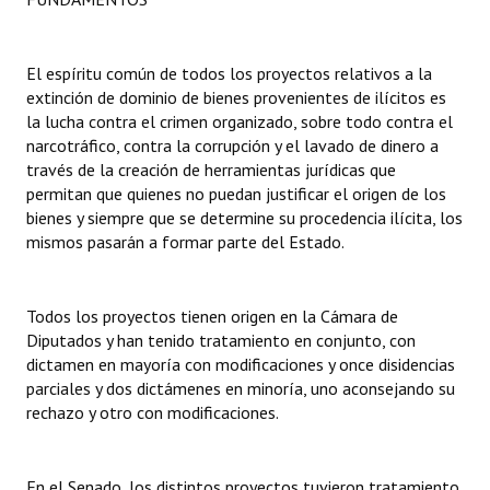
INSTITUCIONAL
Antiguos Pobladores
El espíritu común de todos los proyectos relativos a la
extinción de dominio de bienes provenientes de ilícitos es
Noticias Destacadas
la lucha contra el crimen organizado, sobre todo contra el
narcotráfico, contra la corrupción y el lavado de dinero a
Registros y Distinciones
través de la creación de herramientas jurídicas que
permitan que quienes no puedan justificar el origen de los
Datos Históricos
bienes y siempre que se determine su procedencia ilícita, los
mismos pasarán a formar parte del Estado.
Premio al Mérito - Registro
Audiencias Públicas - Registro
Todos los proyectos tienen origen en la Cámara de
Mujeres que Dejaron Huellas - Registro
Diputados y han tenido tratamiento en conjunto, con
dictamen en mayoría con modificaciones y once disidencias
Periodistas Decanos - Registro
parciales y dos dictámenes en minoría, uno aconsejando su
rechazo y otro con modificaciones.
Ciudadano Ilustre - Registro
Banca del Vecino - Registro
En el Senado, los distintos proyectos tuvieron tratamiento