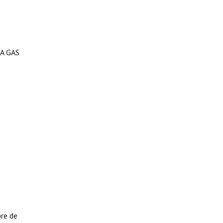
A GAS
bre de