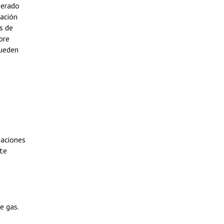
perado
cación
s de
bre
pueden
iaciones
te
e gas.