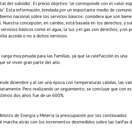
al del subsidio”. El precio objetivo “se corresponde con el valor es
do”. Esta información, brindada por un importante medio de comuni
bierno nacional sobre los servicios básicos: considera que son biene
. Nuestra concepción, en cambio, está basada en los derechos, y so
s servicios básicos como el agua, la luz y el gas son derechos, y no 
lia acceda o no a dichos servicios.
 carga muy pesada para las familias, ya que la calefacción es una
ue se viven gran parte del año.
desde diciembre y al ser una época con temperaturas cálidas, las var
atamente. Pero realizando un seguimiento, se concluye que con es
últimos dos años fue de un 600%.
inistro de Energía y Minería la preocupación por los continuados
é marcha atrás con los incrementos desmedidos sobre las tarifas d