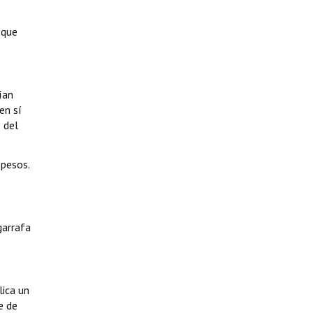
 que
ían
en sí
 del
 pesos.
garrafa
lica un
e de