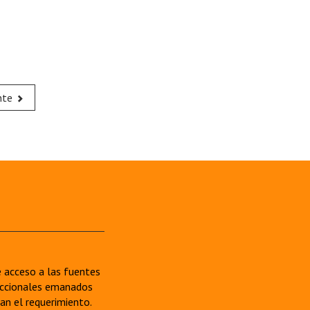
nte
re acceso a las fuentes
sdiccionales emanados
van el requerimiento.