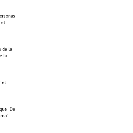
personas
 el
o de la
e la
 el
 que “De
sma”.