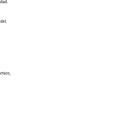
dad.
 del
omios,