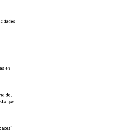
acidades
das en
rma del
ista que
apaces”