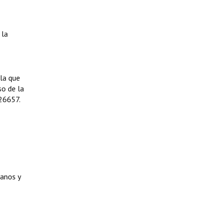
 la
 la que
so de la
 26657.
manos y