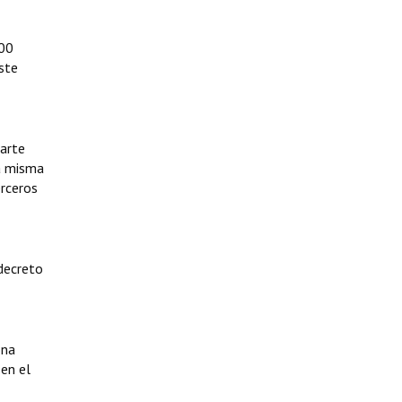
200
este
“arte
la misma
erceros
 decreto
ona
 en el