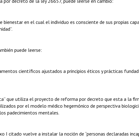
ma por decreto de la ley 26657, puede leerse en cambio:
bienestar en el cual el individuo es consciente de sus propias cap
idad”.
también puede leerse:
mentos científicos ajustados a principios éticos y prácticas funda
ica” que utiliza el proyecto de reforma por decreto que esta a la fi
tilizados por el modelo médico hegemónico de perspectiva biologic
e los padecimientos mentales.
exo I citado vuelve a instalar la noción de “personas declaradas inc