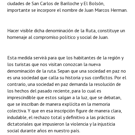
ciudades de San Carlos de Bariloche y El Bolsón,
Huéspedes de Honor - Registro
importante se incorpore el nombre de Juan Marcos Herman.
Antiguos Pobladores - Registro
Hacer visible dicha denominación de la Ruta, constituye un
Reconocimientos - Registro
homenaje al compromiso político y social de Juan.
Bariloche, Municipio intercultural
Entrega de distinciones
Esta medida servirá para que los habitantes de la región y
los turistas que nos visitan conozcan la nueva
REFORMA DE LA CARTA ORGÁNICA
denominación de la ruta. Sepan que una sociedad en paz no
es una sociedad que calla su historia y sus conflictos. Por el
contrario, una sociedad en paz demanda la resolución de
los hechos del pasado reciente, para lo cual es
imprescindible que estos salgan a la luz, que se debatan,
que se inscriban de manera explícita en la memoria
colectiva. Y que en esa inscripción figure de manera clara,
indudable, el rechazo total y definitivo a las prácticas
dictatoriales que impusieron la violencia y la injusticia
social durante años en nuestro país.