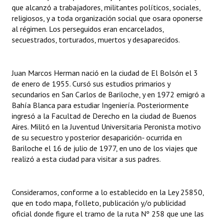
INSTITUCIONAL
que alcanzó a trabajadores, militantes políticos, sociales,
religiosos, y a toda organización social que osara oponerse
al régimen. Los perseguidos eran encarcelados,
Antiguos Pobladores
secuestrados, torturados, muertos y desaparecidos.
Noticias Destacadas
Registros y Distinciones
Juan Marcos Herman nació en la ciudad de El Bolsón el 3
de enero de 1955. Cursó sus estudios primarios y
Datos Históricos
secundarios en San Carlos de Bariloche, y en 1972 emigró a
Bahía Blanca para estudiar Ingeniería. Posteriormente
Premio al Mérito - Registro
ingresó a la Facultad de Derecho en la ciudad de Buenos
Aires. Militó en la Juventud Universitaria Peronista motivo
Audiencias Públicas - Registro
de su secuestro y posterior desaparición- ocurrida en
Bariloche el 16 de julio de 1977, en uno de los viajes que
Mujeres que Dejaron Huellas - Registro
realizó a esta ciudad para visitar a sus padres.
Periodistas Decanos - Registro
Ciudadano Ilustre - Registro
Consideramos, conforme a lo establecido en la Ley 25850,
que en todo mapa, folleto, publicación y/o publicidad
Banca del Vecino - Registro
oficial donde figure el tramo de la ruta Nº 258 que une las