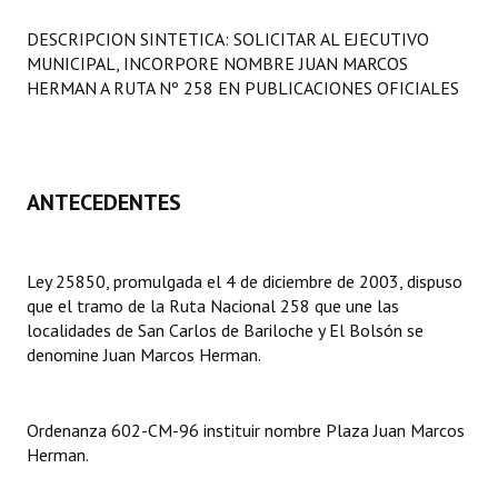
Programas
DESCRIPCION SINTETICA: SOLICITAR AL EJECUTIVO
MUNICIPAL, INCORPORE NOMBRE JUAN MARCOS
LEGISLACIÓN
HERMAN A RUTA Nº 258 EN PUBLICACIONES OFICIALES
Constitución Nacional
Constitución Provincial
ANTECEDENTES
Carta Orgánica 2007
Reglamento Interno
Ley 25850, promulgada el 4 de diciembre de 2003, dispuso
que el tramo de la Ruta Nacional 258 que une las
Digesto
localidades de San Carlos de Bariloche y El Bolsón se
Organigrama
denomine Juan Marcos Herman.
DOCUMENTOS
Ordenanza 602-CM-96 instituir nombre Plaza Juan Marcos
Informes de Gestión
Herman.
Proyectos Presentados