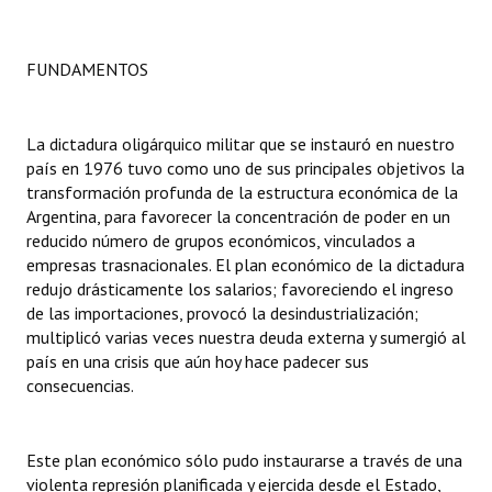
Dictámenes Asesoría Letrada
FUNDAMENTOS
Actas de Sesión
Informes de Unidad Coordinadora
La dictadura oligárquico militar que se instauró en nuestro
país en 1976 tuvo como uno de sus principales objetivos la
Ejecución Presupuestaria
transformación profunda de la estructura económica de la
Argentina, para favorecer la concentración de poder en un
Actas de Audiencias Públicas
reducido número de grupos económicos, vinculados a
empresas trasnacionales. El plan económico de la dictadura
NORMATIVA
redujo drásticamente los salarios; favoreciendo el ingreso
de las importaciones, provocó la desindustrialización;
Comunicaciones
multiplicó varias veces nuestra deuda externa y sumergió al
país en una crisis que aún hoy hace padecer sus
Declaraciones
consecuencias.
Resoluciones
Resoluciones de Presidencia
Este plan económico sólo pudo instaurarse a través de una
violenta represión planificada y ejercida desde el Estado,