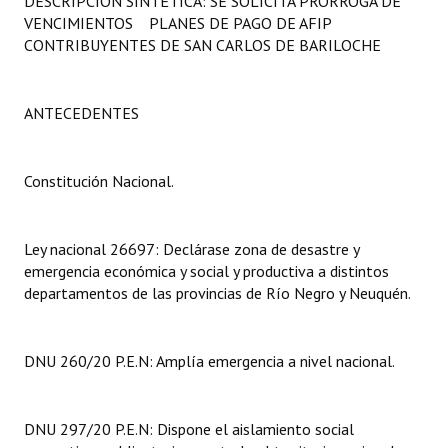
DESCRIPCIÓN SINTÉTICA: SE SOLICITA PRÓRROGA DE
Programas
VENCIMIENTOS PLANES DE PAGO DE AFIP
CONTRIBUYENTES DE SAN CARLOS DE BARILOCHE
LEGISLACIÓN
Constitución Nacional
ANTECEDENTES
Constitución Provincial
Constitución Nacional.
Carta Orgánica 2007
Reglamento Interno
Ley nacional 26697: Declárase zona de desastre y
emergencia económica y social y productiva a distintos
Digesto
departamentos de las provincias de Río Negro y Neuquén.
Organigrama
DNU 260/20 P.E.N: Amplía emergencia a nivel nacional.
DOCUMENTOS
Informes de Gestión
DNU 297/20 P.E.N: Dispone el aislamiento social
Proyectos Presentados