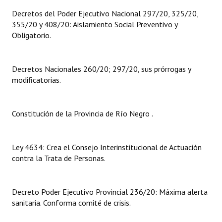
Decretos del Poder Ejecutivo Nacional 297/20, 325/20,
Dictámenes Asesoría Letrada
355/20 y 408/20: Aislamiento Social Preventivo y
Obligatorio.
Actas de Sesión
Informes de Unidad Coordinadora
Decretos Nacionales 260/20; 297/20, sus prórrogas y
modificatorias.
Ejecución Presupuestaria
Actas de Audiencias Públicas
Constitución de la Provincia de Río Negro .
NORMATIVA
Comunicaciones
Ley 4634: Crea el Consejo Interinstitucional de Actuación
contra la Trata de Personas.
Declaraciones
Resoluciones
Decreto Poder Ejecutivo Provincial 236/20: Máxima alerta
sanitaria. Conforma comité de crisis.
Resoluciones de Presidencia