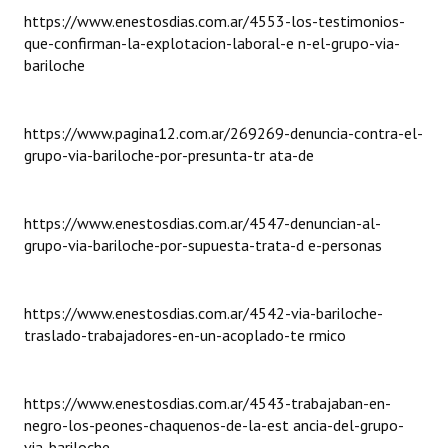
https://www.enestosdias.com.ar/4553-los-testimonios-
Huéspedes de Honor - Registro
que-confirman-la-explotacion-laboral-e n-el-grupo-via-
Antiguos Pobladores - Registro
bariloche
Reconocimientos - Registro
https://www.pagina12.com.ar/269269-denuncia-contra-el-
Bariloche, Municipio intercultural
grupo-via-bariloche-por-presunta-tr ata-de
Entrega de distinciones
https://www.enestosdias.com.ar/4547-denuncian-al-
REFORMA DE LA CARTA ORGÁNICA
grupo-via-bariloche-por-supuesta-trata-d e-personas
https://www.enestosdias.com.ar/4542-via-bariloche-
traslado-trabajadores-en-un-acoplado-te rmico
https://www.enestosdias.com.ar/4543-trabajaban-en-
negro-los-peones-chaquenos-de-la-est ancia-del-grupo-
via-bariloche