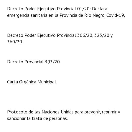
INSTITUCIONAL
Decreto Poder Ejecutivo Provincial 01/20: Declara
emergencia sanitaria en la Provincia de Río Negro. Covid-19.
Antiguos Pobladores
Noticias Destacadas
Decreto Poder Ejecutivo Provincial 306/20, 325/20 y
360/20.
Registros y Distinciones
Datos Históricos
Decreto Provincial 393/20.
Premio al Mérito - Registro
Audiencias Públicas - Registro
Carta Orgánica Municipal.
Mujeres que Dejaron Huellas - Registro
Periodistas Decanos - Registro
Protocolo de las Naciones Unidas para prevenir, reprimir y
Ciudadano Ilustre - Registro
sancionar la trata de personas.
Banca del Vecino - Registro