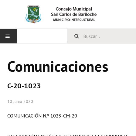
INICIO
Comunicaciones
CONCEJO
Bloques Políticos
C-20-1023
Integrantes del Concejo
10 Junio 2020
Comisiones Permanentes
COMUNICACIÓN N.º 1023-CM-20
Comisiones Especiales
Concejales Mandato Cumplido