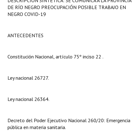
DESCRIPCIÓN SINTÉTICA: SE COMUNICA A LA PROVINCIA
Programas
DE RÍO NEGRO PREOCUPACIÓN POSIBLE TRABAJO EN
NEGRO COVID-19
LEGISLACIÓN
Constitución Nacional
ANTECEDENTES
Constitución Provincial
Constitución Nacional, artículo 75º inciso 22 .
Carta Orgánica 2007
Reglamento Interno
Ley nacional 26727.
Digesto
Ley nacional 26364.
Organigrama
DOCUMENTOS
Decreto del Poder Ejecutivo Nacional 260/20: Emergencia
pública en materia sanitaria.
Informes de Gestión
Proyectos Presentados