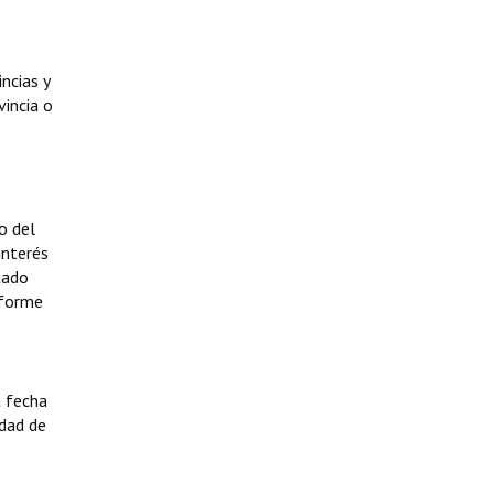
ncias y
incia o
o del
interés
tado
nforme
a fecha
idad de