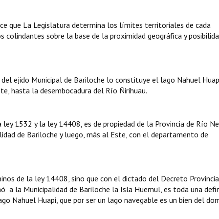
ce que La Legislatura determina los límites territoriales de cada
s colindantes sobre la base de la proximidad geográfica y posibilid
del ejido Municipal de Bariloche lo constituye el lago Nahuel Huap
ste, hasta la desembocadura del Río Ñirihuau.
 ley 1532 y la ley 14408, es de propiedad de la Provincia de Río N
palidad de Bariloche y luego, más al Este, con el departamento de
minos de la ley 14408, sino que con el dictado del Decreto Provinci
ó a la Municipalidad de Bariloche la Isla Huemul, es toda una defin
ago Nahuel Huapi, que por ser un lago navegable es un bien del dom