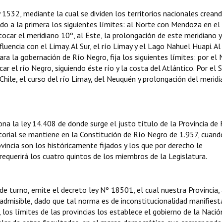
1532, mediante la cual se dividen los territorios nacionales creand
o a la primera los siguientes límites: al Norte con Mendoza en el
tocar el meridiano 10º, al Este, la prolongación de este meridiano y
uencia con el Limay. Al Sur, el río Limay y el Lago Nahuel Huapi. A
 para la gobernación de Río Negro, fija los siguientes límites: por el 
ar el río Negro, siguiendo éste río y la costa del Atlántico. Por el S
n Chile, el curso del río Limay, del Neuquén y prolongación del merid
na la ley 14.408 de donde surge el justo título de la Provincia de 
ritorial se mantiene en la Constitución de Río Negro de 1.957, cuand
ovincia son los históricamente fijados y los que por derecho le
requerirá los cuatro quintos de los miembros de la Legislatura.
de turno, emite el decreto ley Nº 18501, el cual nuestra Provincia,
misible, dado que tal norma es de inconstitucionalidad manifiest
los límites de las provincias los establece el gobierno de la Nació