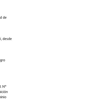
ad de
i, desde
egro
al Nº
ición
inio