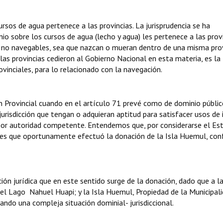
rsos de agua pertenece a las provincias. La jurisprudencia se ha
o sobre los cursos de agua (lecho y agua) les pertenece a las provi
o no navegables, sea que nazcan o mueran dentro de una misma prov
las provincias cedieron al Gobierno Nacional en esta materia, es la
ovinciales, para lo relacionado con la navegación.
ón Provincial cuando en el artículo 71 prevé como de dominio públic
jurisdicción que tengan o adquieran aptitud para satisfacer usos de 
 por autoridad competente. Entendemos que, por considerarse el Es
, es que oportunamente efectuó la donación de la Isla Huemul, co
ción jurídica que en este sentido surge de la donación, dado que a l
 el Lago Nahuel Huapi; y la Isla Huemul, Propiedad de la Municipal
eando una compleja situación dominial- jurisdiccional.