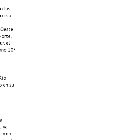
o las
 curso
l Oeste
Norte,
ur, el
iano 10º
Río
o en su
 a
a ya
n y no