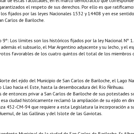
tular de estas facultades, en el marco democrático que corresponde
 garantizados el respeto de sus derechos. Por ello es que ratificam
 los fijados por las leyes Nacionales 1532 y 14408 y en ese sentid
an Carlos de Bariloche.
 9º: Los límites son los históricos fijados por la ley Nacional Nº 1
 además el subsuelo, el Mar Argentino adyacente y su lecho, y el es
 votos favorables de los cuatro quintos del total de los miembros 
orte del ejido del Municipio de San Carlos de Bariloche, el Lago N
o Llao hacia el Este, hasta la desembocadura del Río Ñirihuau.
 de entonces privar a San Carlos de Bariloche de sus potestades s
 esa ciudad históricamente reclamó la ampliación de su ejido en dir
nza 452-CM-94 que requiere a esta Legislatura la incorporación a su
Huemul, de las Gallinas y del Islote de las Gaviotas.
endente Municipal de la ciudad de San Carlos de Bariloche, Sr. Albe