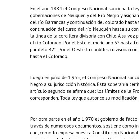
En el año 1884 el Congreso Nacional sanciona la ley 
gobernaciones de Neuquén y del Río Negro y asignand
del río Barrancas y continuación del colorado hasta 
continuación del curso del río Neuquén hasta su confl
la línea de la cordillera divisoria con Chile. A su vez
el río Colorado. Por el Este el meridiano 5º hasta toc
paralelo 42º. Por el Oeste la cordillera divisoria co
hasta el Colorado.
Luego en junio de 1.955, el Congreso Nacional sancio
Negro a su jurisdicción histórica. Esta soberanía ter
artículo segundo se afirma que: los límites de la Pr
corresponden. Toda ley que autorice su modificación 
Por otra parte en el año 1.970 el gobierno de facto 
través de numerosos documentos, sostiene como inad
que, como lo expresa nuestra Constitución Nacional, 