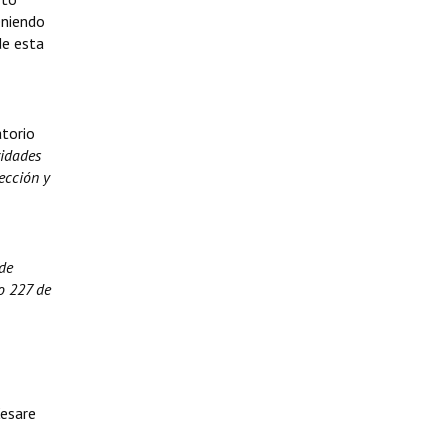
eniendo
de esta
atorio
vidades
ección y
 de
lo 227 de
Cesare