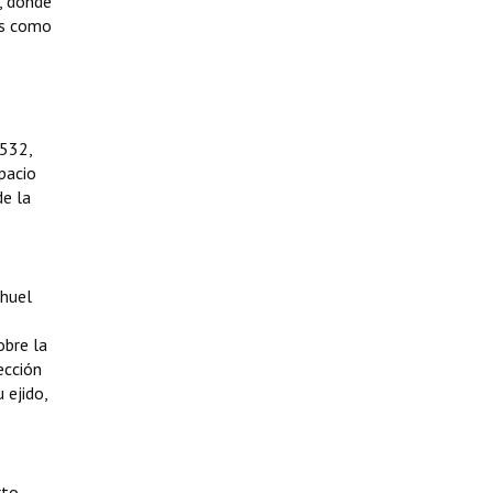
, donde
os como
o
.532,
pacio
de la
ahuel
obre la
ección
 ejido,
rto