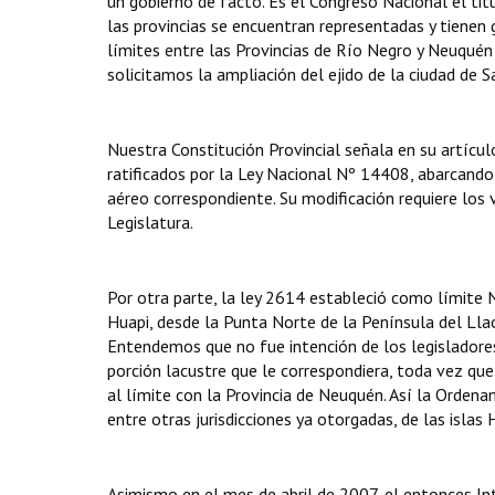
un gobierno de facto. Es el Congreso Nacional el ti
las provincias se encuentran representadas y tienen
límites entre las Provincias de Río Negro y Neuquén
solicitamos la ampliación del ejido de la ciudad de S
Nuestra Constitución Provincial señala en su artículo
ratificados por la Ley Nacional Nº 14408, abarcando
aéreo correspondiente. Su modificación requiere los
Legislatura.
Por otra parte, la ley 2614 estableció como límite N
Huapi, desde la Punta Norte de la Península del Lla
Entendemos que no fue intención de los legisladores
porción lacustre que le correspondiera, toda vez que
al límite con la Provincia de Neuquén. Así la Ordena
entre otras jurisdicciones ya otorgadas, de las islas 
Asimismo en el mes de abril de 2007, el entonces Int