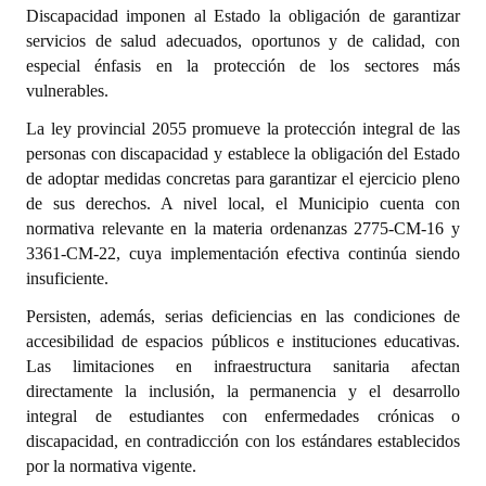
INSTITUCIONAL
Discapacidad imponen al Estado la obligación de garantizar
servicios de salud adecuados, oportunos y de calidad, con
Antiguos Pobladores
especial énfasis en la protección de los sectores más
vulnerables.
Noticias Destacadas
La ley provincial 2055 promueve la protección integral de las
Registros y Distinciones
personas con discapacidad y establece la obligación del Estado
de adoptar medidas concretas para garantizar el ejercicio pleno
Datos Históricos
de sus derechos. A nivel local, el Municipio cuenta con
normativa relevante en la materia ordenanzas 2775-CM-16 y
Premio al Mérito - Registro
3361-CM-22, cuya implementación efectiva continúa siendo
insuficiente.
Audiencias Públicas - Registro
Persisten, además, serias deficiencias en las condiciones de
Mujeres que Dejaron Huellas - Registro
accesibilidad de espacios públicos e instituciones educativas.
Las limitaciones en infraestructura sanitaria afectan
Periodistas Decanos - Registro
directamente la inclusión, la permanencia y el desarrollo
integral de estudiantes con enfermedades crónicas o
Ciudadano Ilustre - Registro
discapacidad, en contradicción con los estándares establecidos
Banca del Vecino - Registro
por la normativa vigente.