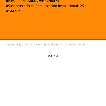
■Mesa de Entrada:
294-4143579
■Subsecretaría de Comunicación Institucional:
294-
4144703
Copyright © 2026 Concejo Municipal San Carlos de Bariloche.
SUBIR ▲