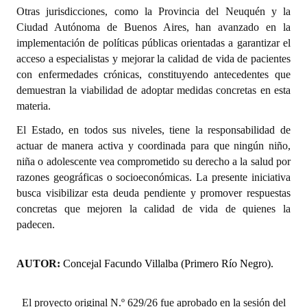
Otras jurisdicciones, como la Provincia del Neuquén y la
Huéspedes de Honor - Registro
Ciudad Autónoma de Buenos Aires, han avanzado en la
Antiguos Pobladores - Registro
implementación de políticas públicas orientadas a garantizar el
acceso a especialistas y mejorar la calidad de vida de pacientes
Reconocimientos - Registro
con enfermedades crónicas, constituyendo antecedentes que
demuestran la viabilidad de adoptar medidas concretas en esta
Bariloche, Municipio intercultural
materia.
Entrega de distinciones
El Estado, en todos sus niveles, tiene la responsabilidad de
actuar de manera activa y coordinada para que ningún niño,
REFORMA DE LA CARTA ORGÁNICA
niña o adolescente vea comprometido su derecho a la salud por
razones geográficas o socioeconómicas. La presente iniciativa
busca visibilizar esta deuda pendiente y promover respuestas
concretas que mejoren la calidad de vida de quienes la
padecen.
AUTOR:
Concejal Facundo Villalba (Primero Río Negro).
El proyecto original N.º 629/26 fue aprobado en la sesión del