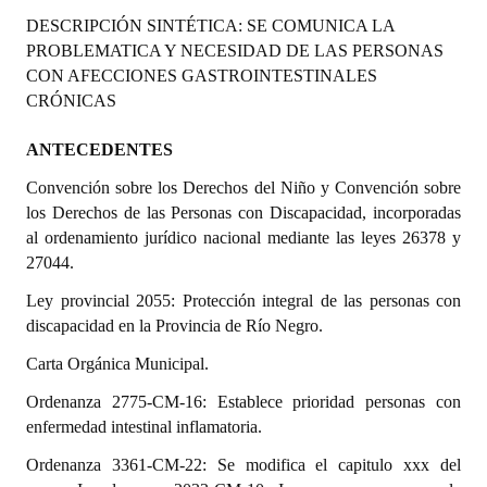
Programas
DESCRIPCIÓN SINTÉTICA: SE COMUNICA LA
PROBLEMATICA Y NECESIDAD DE LAS PERSONAS
LEGISLACIÓN
CON AFECCIONES GASTROINTESTINALES
CRÓNICAS
Constitución Nacional
ANTECEDENTES
Constitución Provincial
Convención sobre los Derechos del Niño y Convención sobre
Carta Orgánica 2007
los Derechos de las Personas con Discapacidad, incorporadas
al ordenamiento jurídico nacional mediante las leyes 26378 y
Reglamento Interno
27044.
Digesto
Ley provincial 2055: Protección integral de las personas con
discapacidad en la Provincia de Río Negro.
Organigrama
Carta Orgánica Municipal.
DOCUMENTOS
Ordenanza 2775-CM-16: Establece prioridad personas con
enfermedad intestinal inflamatoria.
Informes de Gestión
Ordenanza 3361-CM-22: Se modifica el capitulo xxx del
Proyectos Presentados