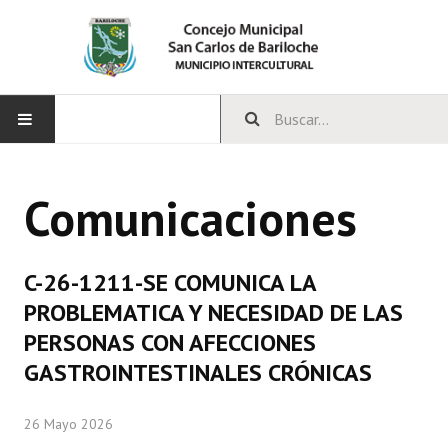
INICIO
Comunicaciones
CONCEJO
Bloques Políticos
C-26-1211-SE COMUNICA LA
Integrantes del Concejo
PROBLEMATICA Y NECESIDAD DE LAS
PERSONAS CON AFECCIONES
Comisiones Permanentes
GASTROINTESTINALES CRÓNICAS
Comisiones Especiales
26 Mayo 2026
Concejales Mandato Cumplido