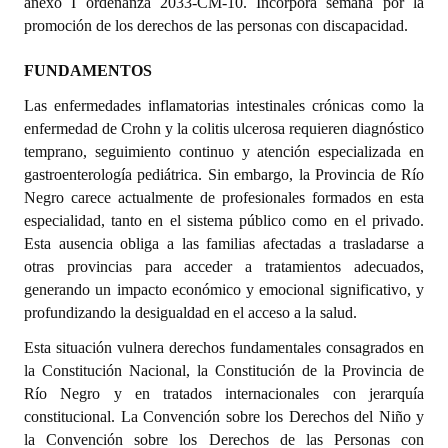
anexo I ordenanza 2033-CM-10. Incorpora semana por la
promoción de los derechos de las personas con discapacidad.
Dictámenes Asesoría Letrada
FUNDAMENTOS
Actas de Sesión
Las enfermedades inflamatorias intestinales crónicas como la
Informes de Unidad Coordinadora
enfermedad de Crohn y la colitis ulcerosa requieren diagnóstico
temprano, seguimiento continuo y atención especializada en
Ejecución Presupuestaria
gastroenterología pediátrica. Sin embargo, la Provincia de Río
Negro carece actualmente de profesionales formados en esta
Actas de Audiencias Públicas
especialidad, tanto en el sistema público como en el privado.
Esta ausencia obliga a las familias afectadas a trasladarse a
NORMATIVA
otras provincias para acceder a tratamientos adecuados,
generando un impacto económico y emocional significativo, y
Comunicaciones
profundizando la desigualdad en el acceso a la salud.
Declaraciones
Esta situación vulnera derechos fundamentales consagrados en
la Constitución Nacional, la Constitución de la Provincia de
Resoluciones
Río Negro y en tratados internacionales con jerarquía
constitucional. La Convención sobre los Derechos del Niño y
Resoluciones de Presidencia
la Convención sobre los Derechos de las Personas con