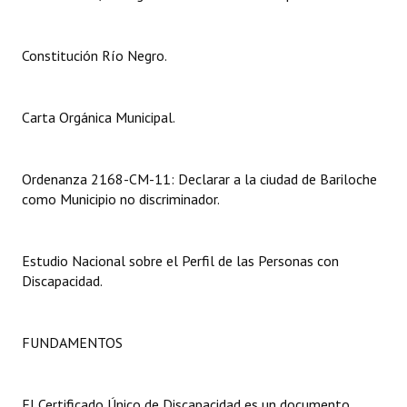
INSTITUCIONAL
Antiguos Pobladores
Constitución Río Negro.
Noticias Destacadas
Carta Orgánica Municipal.
Registros y Distinciones
Datos Históricos
Ordenanza 2168-CM-11: Declarar a la ciudad de Bariloche
como Municipio no discriminador.
Premio al Mérito - Registro
Audiencias Públicas - Registro
Estudio Nacional sobre el Perfil de las Personas con
Mujeres que Dejaron Huellas - Registro
Discapacidad.
Periodistas Decanos - Registro
FUNDAMENTOS
Ciudadano Ilustre - Registro
Banca del Vecino - Registro
El Certificado Único de Discapacidad es un documento