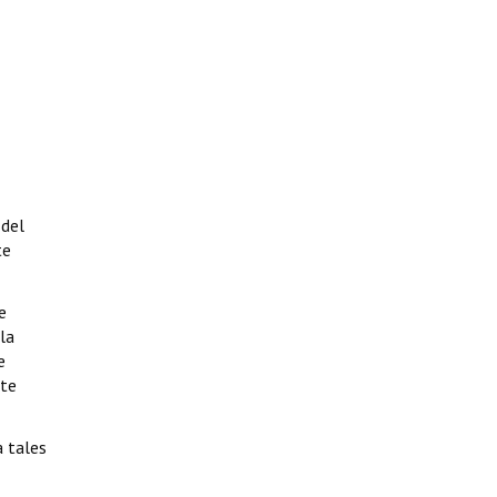
 del
te
e
la
e
nte
 tales