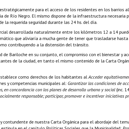
estratégicamente para el acceso de los residentes en los barrios al
cia de Río Negro. El mismo dispone de la infraestructura necesaria p
e la requerida seguridad durante las 24 hs. del día.
mercial desarrollada naturalmente entre los kilómetros 12 a 14 pued
omático que aliviaría a mucha gente de tener que trasladarse hasta
omo contribuyendo a la distensión del tránsito.
dad de Bariloche en su conjunto, el compromiso con el bienestar y a
itantes de la ciudad, en tanto el mismo contenido de la Carta Orgán
 establece como derechos de los habitantes al
A
cceder equitativamen
ones y competencias municipales al:
Garantizar las condiciones de acc
os, en concordancia con los planes de desarrollo urbano y social
(inc. 14
socialmente responsable; participar, promover e incentivar iniciativas p
 contundente de nuestra Carta Orgánica para el abordaje del tem
stipula en el capítulo Políticas Sociales que la Municipalidad:
Pr