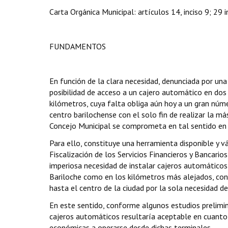
Carta Orgánica Municipal: artículos 14, inciso 9; 29 in
FUNDAMENTOS
En función de la clara necesidad, denunciada por una
posibilidad de acceso a un cajero automático en dos 
kilómetros, cuya falta obliga aún hoy a un gran núme
centro barilochense con el solo fin de realizar la m
Concejo Municipal se comprometa en tal sentido en p
Para ello, constituye una herramienta disponible y v
Fiscalización de los Servicios Financieros y Bancario
imperiosa necesidad de instalar cajeros automáticos
Bariloche como en los kilómetros más alejados, con l
hasta el centro de la ciudad por la sola necesidad d
En este sentido, conforme algunos estudios prelimi
cajeros automáticos resultaría aceptable en cuanto a
económicas a operarse desde dichas terminales.