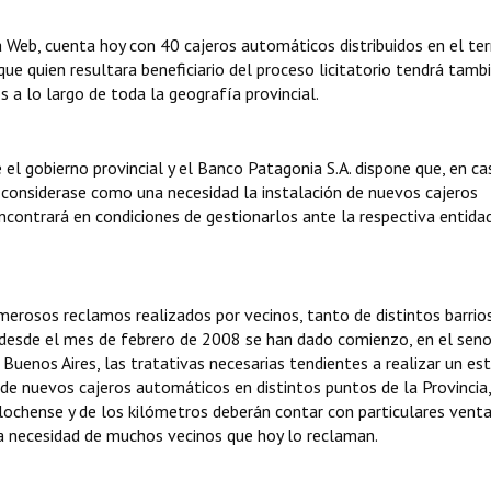
 Web, cuenta hoy con 40 cajeros automáticos distribuidos en el terr
que quien resultara beneficiario del proceso licitatorio tendrá tamb
 a lo largo de toda la geografía provincial.
el gobierno provincial y el Banco Patagonia S.A. dispone que, en ca
s considerase como una necesidad la instalación de nuevos cajeros
ncontrará en condiciones de gestionarlos ante la respectiva entida
erosos reclamos realizados por vecinos, tanto de distintos barrio
 desde el mes de febrero de 2008 se han dado comienzo, en el seno
Buenos Aires, las tratativas necesarias tendientes a realizar un es
 de nuevos cajeros automáticos en distintos puntos de la Provincia
rilochense y de los kilómetros deberán contar con particulares vent
a necesidad de muchos vecinos que hoy lo reclaman.