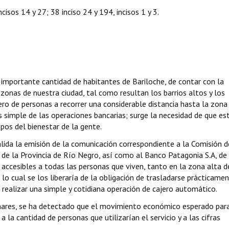
cisos 14 y 27; 38 inciso 24 y 194, incisos 1 y 3.
 importante cantidad de habitantes de Bariloche, de contar con la
zonas de nuestra ciudad, tal como resultan los barrios altos y los
ro de personas a recorrer una considerable distancia hasta la zona
ás simple de las operaciones bancarias; surge la necesidad de que es
os del bienestar de la gente.
álida la emisión de la comunicación correspondiente a la Comisión d
s de la Provincia de Río Negro, así como al Banco Patagonia S.A, de 
 accesibles a todas las personas que viven, tanto en la zona alta d
o cual se los liberaría de la obligación de trasladarse prácticame
e realizar una simple y cotidiana operación de cajero automático.
nares, se ha detectado que el movimiento económico esperado para
 la cantidad de personas que utilizarían el servicio y a las cifras