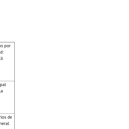
os por
d:
li
ipal
la
rios de
neral