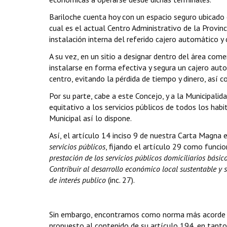
Bariloche cuenta hoy con un espacio seguro ubicado 
cual es el actual Centro Administrativo de la Provin
instalación interna del referido cajero automático y d
A su vez, en un sitio a designar dentro del área co
instalarse en forma efectiva y segura un cajero aut
centro, evitando la pérdida de tiempo y dinero, así c
Por su parte, cabe a este Concejo, y a la Municipali
equitativo a los servicios públicos de todos los hab
Municipal así lo dispone.
Así, el artículo 14 inciso 9 de nuestra Carta Magna
servicios públicos
, fijando el artículo 29 como funci
prestación de los servicios públicos domiciliarios básic
Contribuir al desarrollo económico local sustentable y 
de interés publico
(inc. 27).
Sin embargo, encontramos como norma más acorde y
propuesto al contenido de su artículo 194, en tanto e