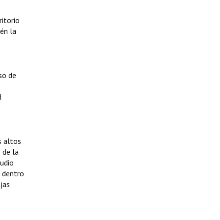
itorio
ién la
so de
d
s altos
 de la
tudio
, dentro
ajas