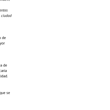
entes
a ciudad
o de
yor
ra de
taria
idad.
 que se