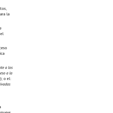
tos,
ara la
e
 el
cceso
ica
te a los
eso a la
); o el:
rivadas
a
omueve