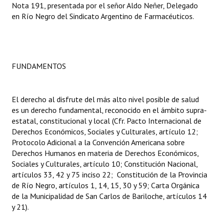
Nota 191, presentada por el señor Aldo Neñer, Delegado
INSTITUCIONAL
en Río Negro del Sindicato Argentino de Farmacéuticos.
Antiguos Pobladores
Noticias Destacadas
FUNDAMENTOS
Registros y Distinciones
Datos Históricos
El derecho al disfrute del más alto nivel posible de salud
Premio al Mérito - Registro
es un derecho fundamental, reconocido en el ámbito supra-
estatal, constitucional y local (Cfr. Pacto Internacional de
Audiencias Públicas - Registro
Derechos Económicos, Sociales y Culturales, artículo 12;
Protocolo Adicional a la Convención Americana sobre
Mujeres que Dejaron Huellas - Registro
Derechos Humanos en materia de Derechos Económicos,
Sociales y Culturales, artículo 10; Constitución Nacional,
Periodistas Decanos - Registro
artículos 33, 42 y 75 inciso 22; Constitución de la Provincia
de Río Negro, artículos 1, 14, 15, 30 y 59; Carta Orgánica
Ciudadano Ilustre - Registro
de la Municipalidad de San Carlos de Bariloche, artículos 14
y 21).
Banca del Vecino - Registro