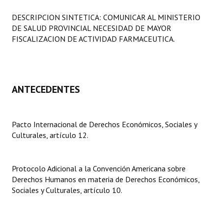
Programas
DESCRIPCION SINTETICA: COMUNICAR AL MINISTERIO
DE SALUD PROVINCIAL NECESIDAD DE MAYOR
LEGISLACIÓN
FISCALIZACION DE ACTIVIDAD FARMACEUTICA.
Constitución Nacional
Constitución Provincial
ANTECEDENTES
Carta Orgánica 2007
Reglamento Interno
Pacto Internacional de Derechos Económicos, Sociales y
Culturales, artículo 12.
Digesto
Organigrama
Protocolo Adicional a la Convención Americana sobre
DOCUMENTOS
Derechos Humanos en materia de Derechos Económicos,
Sociales y Culturales, artículo 10.
Informes de Gestión
Proyectos Presentados