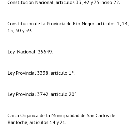
Constitución Nacional, artículos 33, 42 y 75 inciso 22.
Dictámenes Asesoría Letrada
Constitución de la Provincia de Río Negro, artículos 1, 14,
Actas de Sesión
15, 30 y 59.
Informes de Unidad Coordinadora
Ejecución Presupuestaria
Ley Nacional 25649.
Actas de Audiencias Públicas
Ley Provincial 3338, artículo 1º.
NORMATIVA
Comunicaciones
Ley Provincial 3742, artículo 20º.
Declaraciones
Carta Orgánica de la Municipalidad de San Carlos de
Resoluciones
Bariloche, artículos 14 y 21.
Resoluciones de Presidencia