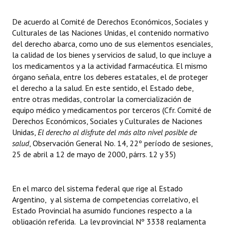
Huéspedes de Honor - Registro
De acuerdo al Comité de Derechos Económicos, Sociales y
Antiguos Pobladores - Registro
Culturales de las Naciones Unidas, el contenido normativo
del derecho abarca, como uno de sus elementos esenciales,
Reconocimientos - Registro
la calidad de los bienes y servicios de salud, lo que incluye a
los medicamentos y a la actividad farmacéutica. El mismo
Bariloche, Municipio intercultural
órgano señala, entre los deberes estatales, el de proteger
el derecho a la salud. En este sentido, el Estado debe,
Entrega de distinciones
entre otras medidas, controlar la comercialización de
equipo médico y medicamentos por terceros (Cfr. Comité de
REFORMA DE LA CARTA ORGÁNICA
Derechos Económicos, Sociales y Culturales de Naciones
Unidas,
El derecho al disfrute del más alto nivel posible de
salud
, Observación General No. 14, 22º período de sesiones,
25 de abril a 12 de mayo de 2000, párrs. 12 y 35)
En el marco del sistema federal que rige al Estado
Argentino, y al sistema de competencias correlativo, el
Estado Provincial ha asumido funciones respecto a la
obligación referida. La ley provincial Nº 3338 reglamenta