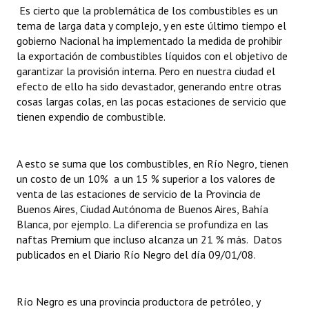
INSTITUCIONAL
Es cierto que la problemática de los combustibles es un
tema de larga data y complejo, y en este último tiempo el
gobierno Nacional ha implementado la medida de prohibir
Antiguos Pobladores
la exportación de combustibles líquidos con el objetivo de
Noticias Destacadas
garantizar la provisión interna. Pero en nuestra ciudad el
efecto de ello ha sido devastador, generando entre otras
Registros y Distinciones
cosas largas colas, en las pocas estaciones de servicio que
tienen expendio de combustible.
Datos Históricos
Premio al Mérito - Registro
A esto se suma que los combustibles, en Río Negro, tienen
un costo de un 10% a un 15 % superior a los valores de
Audiencias Públicas - Registro
venta de las estaciones de servicio de la Provincia de
Buenos Aires, Ciudad Autónoma de Buenos Aires, Bahía
Mujeres que Dejaron Huellas - Registro
Blanca, por ejemplo. La diferencia se profundiza en las
Periodistas Decanos - Registro
naftas Premium que incluso alcanza un 21 % más. Datos
publicados en el Diario Río Negro del día 09/01/08.
Ciudadano Ilustre - Registro
Banca del Vecino - Registro
Río Negro es una provincia productora de petróleo, y