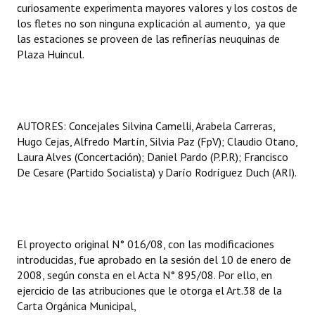
curiosamente experimenta mayores valores y los costos de
Huéspedes de Honor - Registro
los fletes no son ninguna explicación al aumento, ya que
las estaciones se proveen de las refinerías neuquinas de
Antiguos Pobladores - Registro
Plaza Huincul.
Reconocimientos - Registro
Bariloche, Municipio intercultural
AUTORES: Concejales Silvina Camelli, Arabela Carreras,
Entrega de distinciones
Hugo Cejas, Alfredo Martín, Silvia Paz (FpV); Claudio Otano,
Laura Alves (Concertación); Daniel Pardo (P.P.R); Francisco
REFORMA DE LA CARTA ORGÁNICA
De Cesare (Partido Socialista) y Darío Rodríguez Duch (ARI).
El proyecto original N° 016/08, con las modificaciones
introducidas, fue aprobado en la sesión del 10 de enero de
2008, según consta en el Acta N° 895/08. Por ello, en
ejercicio de las atribuciones que le otorga el Art.38 de la
Carta Orgánica Municipal,