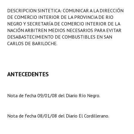
Programas
DESCRIPCION SINTETICA: COMUNICAR A LA DIRECCIÓN
DE COMERCIO INTERIOR DE LA PROVINCIA DE RIO
LEGISLACIÓN
NEGRO Y SECRETARÍA DE COMERCIO INTERIOR DE LA
NACIÓN ARBITREN MEDIOS NECESARIOS PARA EVITAR
Constitución Nacional
DESABASTECIMIENTO DE COMBUSTIBLES EN SAN
CARLOS DE BARILOCHE.
Constitución Provincial
Carta Orgánica 2007
Reglamento Interno
ANTECEDENTES
Digesto
Organigrama
Nota de fecha 09/01/08 del Diario Río Negro.
DOCUMENTOS
Nota de fecha 08/01/08 del Diario El Cordillerano.
Informes de Gestión
Proyectos Presentados