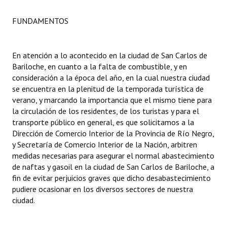
FUNDAMENTOS
Dictámenes Asesoría Letrada
Actas de Sesión
En atención a lo acontecido en la ciudad de San Carlos de
Informes de Unidad Coordinadora
Bariloche, en cuanto a la falta de combustible, y en
consideración a la época del año, en la cual nuestra ciudad
Ejecución Presupuestaria
se encuentra en la plenitud de la temporada turística de
verano, y marcando la importancia que el mismo tiene para
Actas de Audiencias Públicas
la circulación de los residentes, de los turistas y para el
transporte público en general, es que solicitamos a la
NORMATIVA
Dirección de Comercio Interior de la Provincia de Río Negro,
y Secretaría de Comercio Interior de la Nación, arbitren
Comunicaciones
medidas necesarias para asegurar el normal abastecimiento
de naftas y gasoil en la ciudad de San Carlos de Bariloche, a
Declaraciones
fin de evitar perjuicios graves que dicho desabastecimiento
pudiere ocasionar en los diversos sectores de nuestra
Resoluciones
ciudad.
Resoluciones de Presidencia