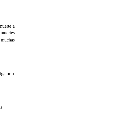
 muerte a
 muertes
e muchas
igatorio
as