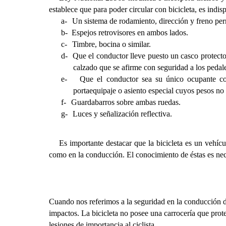
establece que para poder circular con bicicleta, es indis
a-
Un sistema de rodamiento, dirección y freno per
b-
Espejos retrovisores en ambos lados.
c-
Timbre, bocina o similar.
d-
Que el conductor lleve puesto un casco protector
calzado que se afirme con seguridad a los pedal
e-
Que el conductor sea su único ocupante co
portaequipaje o asiento especial cuyos pesos no 
f-
Guardabarros sobre ambas ruedas.
g-
Luces y señalización reflectiva.
Es importante destacar que la bicicleta es un vehí
como en la conducción. El conocimiento de éstas es nece
Cuando nos referimos a la seguridad en la conducción de 
impactos. La bicicleta no posee una carrocería que prot
lesiones de importancia al ciclista.