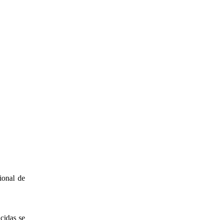
ional de
cidas se