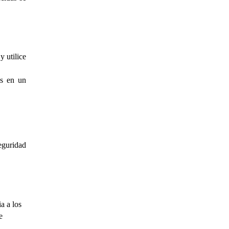
y utilice
os en un
eguridad
a a los
e