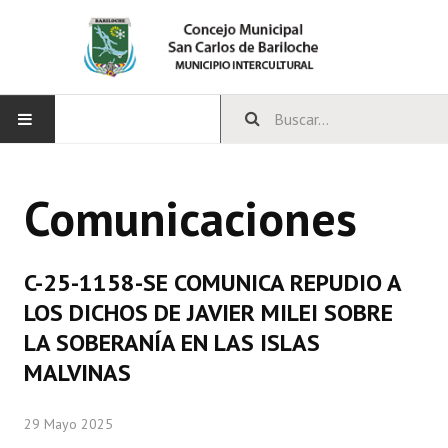
INICIO
Comunicaciones
CONCEJO
Bloques Políticos
C-25-1158-SE COMUNICA REPUDIO A
Integrantes del Concejo
LOS DICHOS DE JAVIER MILEI SOBRE
LA SOBERANÍA EN LAS ISLAS
Comisiones Permanentes
MALVINAS
Comisiones Especiales
29 Mayo 2025
Concejales Mandato Cumplido