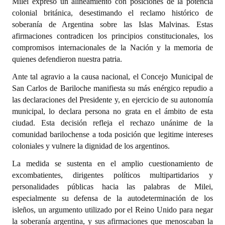
Milei expresó un alineamiento con posiciones de la potencia
colonial británica, desestimando el reclamo histórico de
Dictámenes Asesoría Letrada
soberanía de Argentina sobre las Islas Malvinas. Estas
afirmaciones contradicen los principios constitucionales, los
Actas de Sesión
compromisos internacionales de la Nación y la memoria de
quienes defendieron nuestra patria.
Informes de Unidad Coordinadora
Ante tal agravio a la causa nacional, el Concejo Municipal de
Ejecución Presupuestaria
San Carlos de Bariloche manifiesta su más enérgico repudio a
las declaraciones del Presidente y, en ejercicio de su autonomía
Actas de Audiencias Públicas
municipal, lo declara persona no grata en el ámbito de esta
ciudad. Esta decisión refleja el rechazo unánime de la
NORMATIVA
comunidad barilochense a toda posición que legitime intereses
coloniales y vulnere la dignidad de los argentinos.
Comunicaciones
La medida se sustenta en el amplio cuestionamiento de
Declaraciones
excombatientes, dirigentes políticos multipartidarios y
personalidades públicas hacia las palabras de Milei,
Resoluciones
especialmente su defensa de la autodeterminación de los
Resoluciones de Presidencia
isleños, un argumento utilizado por el Reino Unido para negar
la soberanía argentina, y sus afirmaciones que menoscaban la