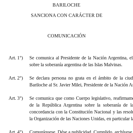
BARILOCHE
Huéspedes de Honor - Registro
SANCIONA CON CARÁCTER DE
Antiguos Pobladores - Registro
Reconocimientos - Registro
COMUNICACIÓN
Bariloche, Municipio intercultural
Entrega de distinciones
Art. 1°)
Se comunica al Presidente de la Nación Argentina, el
sobre la soberanía argentina de las Islas Malvinas.
REFORMA DE LA CARTA ORGÁNICA
Art. 2°)
Se declara persona no grata en el ámbito de la ciu
Bariloche al Sr. Javier Milei, Presidente de la Nación A
Art. 3°)
Se comunica que como Cuerpo legislativo, reafirmamos
de la República Argentina sobre la soberanía de la
concordancia con la Constitución Nacional y las resol
la Organización de las Naciones Unidas, en particular l
Art. 4°)
Comuníquese. Dése a publicidad. Cumplido, archívese