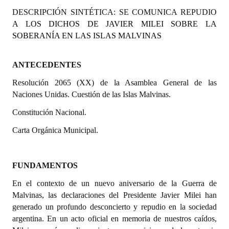
Programas
DESCRIPCIÓN SINTÉTICA:
SE COMUNICA REPUDIO
A LOS DICHOS DE JAVIER MILEI SOBRE LA
LEGISLACIÓN
SOBERANÍA EN LAS ISLAS MALVINAS
Constitución Nacional
ANTECEDENTES
Constitución Provincial
Resolución 2065 (XX) de la Asamblea General de las
Naciones Unidas. Cuestión de las Islas Malvinas.
Carta Orgánica 2007
Constitución Nacional.
Reglamento Interno
Carta Orgánica Municipal.
Digesto
Organigrama
FUNDAMENTOS
En el contexto de un nuevo aniversario de la Guerra de
DOCUMENTOS
Malvinas, las declaraciones del Presidente Javier Milei han
generado un profundo desconcierto y repudio en la sociedad
Informes de Gestión
argentina. En un acto oficial en memoria de nuestros caídos,
Proyectos Presentados