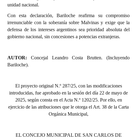
INSTITUCIONAL
unidad nacional.
Con esta declaración, Bariloche reafirma su compromiso
Antiguos Pobladores
irrenunciable con la soberanía sobre Malvinas y exige que la
defensa de los intereses argentinos sea prioridad absoluta del
Noticias Destacadas
gobierno nacional, sin concesiones a potencias extranjeras.
Registros y Distinciones
Datos Históricos
AUTOR:
Concejal Leandro Costa Brutten. (Incluyendo
Bariloche).
Premio al Mérito - Registro
Audiencias Públicas - Registro
El proyecto original N.º 287/25, con las modificaciones
introducidas, fue aprobado en la sesión del día 22 de mayo de
Mujeres que Dejaron Huellas - Registro
2025, según consta en el Acta N.º 1202/25. Por ello, en
Periodistas Decanos - Registro
ejercicio de las atribuciones que le otorga el Art. 38 de la Carta
Orgánica Municipal,
Ciudadano Ilustre - Registro
Banca del Vecino - Registro
EL CONCEJO MUNICIPAL DE SAN CARLOS DE