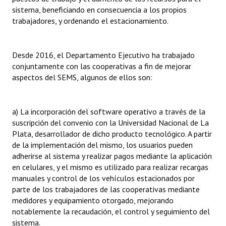
sistema, beneficiando en consecuencia a los propios
Huéspedes de Honor - Registro
trabajadores, y ordenando el estacionamiento.
Antiguos Pobladores - Registro
Reconocimientos - Registro
Desde 2016, el Departamento Ejecutivo ha trabajado
conjuntamente con las cooperativas a fin de mejorar
Bariloche, Municipio intercultural
aspectos del SEMS, algunos de ellos son:
Entrega de distinciones
a) La incorporación del software operativo a través de la
REFORMA DE LA CARTA ORGÁNICA
suscripción del convenio con la Universidad Nacional de La
Plata, desarrollador de dicho producto tecnológico. A partir
de la implementación del mismo, los usuarios pueden
adherirse al sistema y realizar pagos mediante la aplicación
en celulares, y el mismo es utilizado para realizar recargas
manuales y control de los vehículos estacionados por
parte de los trabajadores de las cooperativas mediante
medidores y equipamiento otorgado, mejorando
notablemente la recaudación, el control y seguimiento del
sistema.