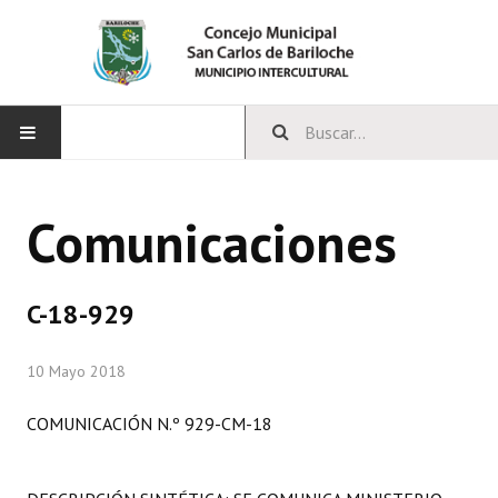
INICIO
Comunicaciones
CONCEJO
Bloques Políticos
C-18-929
Integrantes del Concejo
10 Mayo 2018
Comisiones Permanentes
COMUNICACIÓN N.º 929-CM-18
Comisiones Especiales
Concejales Mandato Cumplido