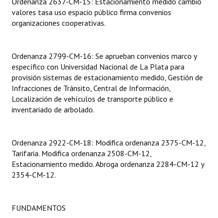
Ordenanza 2637-CM-15: Estacionamiento medido cambio
valores tasa uso espacio público firma convenios
Dictámenes Asesoría Letrada
organizaciones cooperativas.
Actas de Sesión
Ordenanza 2799-CM-16: Se aprueban convenios marco y
Informes de Unidad Coordinadora
específico con Universidad Nacional de La Plata para
provisión sistemas de estacionamiento medido, Gestión de
Ejecución Presupuestaria
Infracciones de Tránsito, Central de Información,
Localización de vehículos de transporte público e
Actas de Audiencias Públicas
inventariado de arbolado.
NORMATIVA
Ordenanza 2922-CM-18: Modifica ordenanza 2375-CM-12,
Comunicaciones
Tarifaria. Modifica ordenanza 2508-CM-12,
Declaraciones
Estacionamiento medido. Abroga ordenanza 2284-CM-12 y
2354-CM-12.
Resoluciones
Resoluciones de Presidencia
FUNDAMENTOS