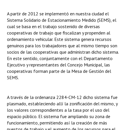
INSTITUCIONAL
A partir de 2012 se implementó en nuestra ciudad el
Antiguos Pobladores
Sistema Solidario de Estacionamiento Medido (SEMS), el
cual se basa en el trabajo sostenido de diversas
Noticias Destacadas
cooperativas de trabajo que fiscalizan y propenden al
ordenamiento vehicular. Este sistema genera recursos
Registros y Distinciones
genuinos para los trabajadores que al mismo tiempo son
socios de las cooperativas que administran dicho sistema.
Datos Históricos
En este sentido, conjuntamente con el Departamento
Ejecutivo y representantes del Concejo Municipal, las
Premio al Mérito - Registro
cooperativas forman parte de la Mesa de Gestión del
Audiencias Públicas - Registro
SEMS.
Mujeres que Dejaron Huellas - Registro
A través de la ordenanza 2284-CM-12 dicho sistema fue
Periodistas Decanos - Registro
plasmado, estableciendo allí la zonificación del mismo, y
los valores correspondientes a la tasa por el uso del
Ciudadano Ilustre - Registro
espacio público. El sistema fue ampliando su zona de
funcionamiento, permitiendo así la creación de más
Banca del Vecino - Registro
puestos de trabajo y el aumento de los recursos para el