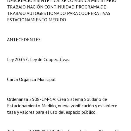
DESCRIPCIÓN SINTÉTICA: SE COMUNICA MINISTERIO
Programas
TRABAJO NACIÓN CONTINUIDAD PROGRAMA DE
TRABAJO AUTOGESTIONADO PARA COOPERATIVAS
LEGISLACIÓN
ESTACIONAMIENTO MEDIDO
Constitución Nacional
ANTECEDENTES
Constitución Provincial
Carta Orgánica 2007
Ley 20337: Ley de Cooperativas.
Reglamento Interno
Carta Orgánica Municipal.
Digesto
Organigrama
Ordenanza 2508-CM-14: Crea Sistema Solidario de
Estacionamiento Medido, nueva zonificación y establece
DOCUMENTOS
tasa y valores para el uso del espacio público.
Informes de Gestión
Proyectos Presentados